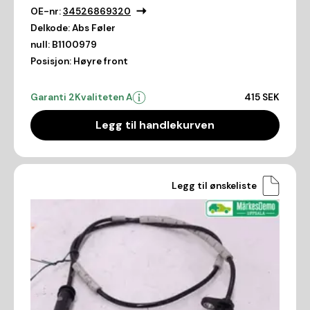
OE-nr:
34526869320
Delkode:
Abs Føler
null:
B1100979
Posisjon:
Høyre front
Garanti 2
Kvaliteten A
415 SEK
Legg til handlekurven
Legg til ønskeliste