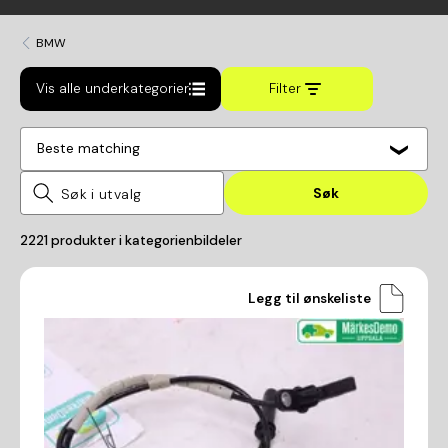
BMW
Vis alle underkategorier
Filter
Beste matching
Søk
2221
produkter i kategorien
bildeler
Legg til ønskeliste