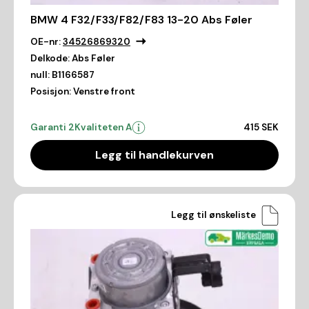
BMW 4 F32/F33/F82/F83 13-20 Abs Føler
OE-nr:
34526869320
Delkode:
Abs Føler
null:
B1166587
Posisjon:
Venstre front
Garanti 2
Kvaliteten A
415 SEK
Legg til handlekurven
Legg til ønskeliste