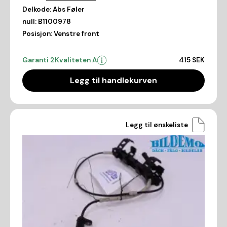
Delkode:
Abs Føler
null:
B1100978
Posisjon:
Venstre front
Garanti 2
Kvaliteten A
415 SEK
Legg til handlekurven
Legg til ønskeliste