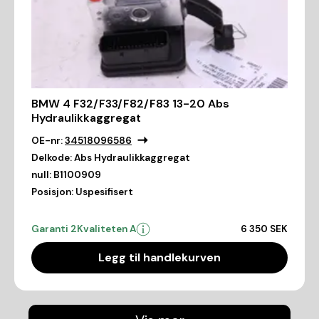
BMW 4 F32/F33/F82/F83 13-20 Abs
Hydraulikkaggregat
OE-nr:
34518096586
Delkode:
Abs Hydraulikkaggregat
null:
B1100909
Posisjon:
Uspesifisert
Garanti 2
Kvaliteten A
6 350 SEK
Legg til handlekurven