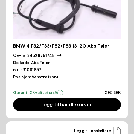
BMW 4 F32/F33/F82/F83 13-20 Abs Føler
OE-nr:
34526791748
Delkode:
Abs Føler
null:
B1061657
Posisjon:
Venstre front
Garanti 2
Kvaliteten A
295 SEK
Legg til handlekurven
Legg til ønskeliste