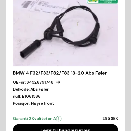
BMW 4 F32/F33/F82/F83 13-20 Abs Føler
OE-nr:
34526791748
Delkode:
Abs Føler
null:
B1061586
Posisjon:
Høyre front
Garanti 2
Kvaliteten A
295 SEK
Legg til handlekurven