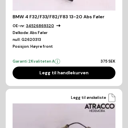
BMW 4 F32/F33/F82/F83 13-20 Abs Føler
OE-nr:
34526869320
Delkode:
Abs Føler
null:
G2620313
Posisjon:
Høyre front
Garanti 2
Kvaliteten A
375 SEK
Legg til handlekurven
Legg til ønskeliste