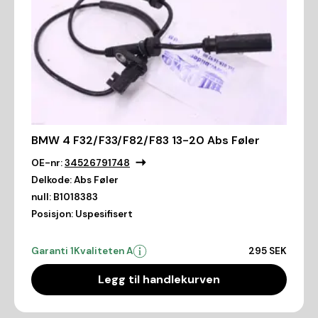
BMW 4 F32/F33/F82/F83 13-20 Abs Føler
OE-nr:
34526791748
Delkode:
Abs Føler
null:
B1018383
Posisjon:
Uspesifisert
Garanti 1
Kvaliteten A
295 SEK
Legg til handlekurven