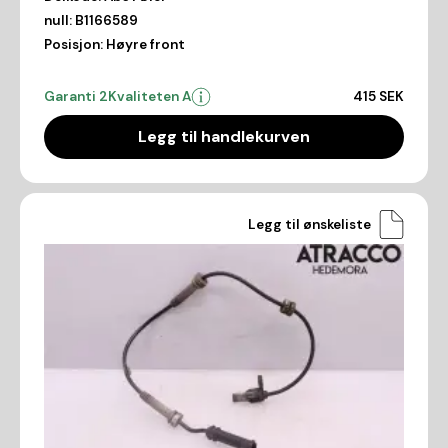
null:
B1166589
Posisjon:
Høyre front
Garanti 2
Kvaliteten A
415 SEK
Legg til handlekurven
Legg til ønskeliste