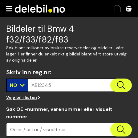
Bildeler til Bmw 4
f32/f33/f82/f83
Søk blant millioner av brukte reservedeler og bildeler i vårt
lager. Her finner du enkelt riktig bildel blant vårt store utvalg
av originaldeler.
Skriv inn reg.nr
:
NO
AB12345
Velg bil i listen
Søk OE -nummer, varenummer eller visuelt
nummer
:
Oe.nr / art.nr / visuelt nei