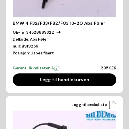
BMW 4 F32/F33/F82/F83 13-20 Abs Føler
OE-nr:
34526869322
Delkode:
Abs Føler
null:
B919256
Posisjon:
Uspesifisert
Garanti 1
Kvaliteten A
295 SEK
Legg til handlekurven
Legg til ønskeliste