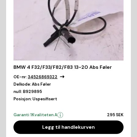
BMW 4 F32/F33/F82/F83 13-20 Abs Føler
OE-nr:
34526869322
Delkode:
Abs Føler
null:
B929895
Posisjon:
Uspesifisert
Garanti 1
Kvaliteten A
295 SEK
Legg til handlekurven