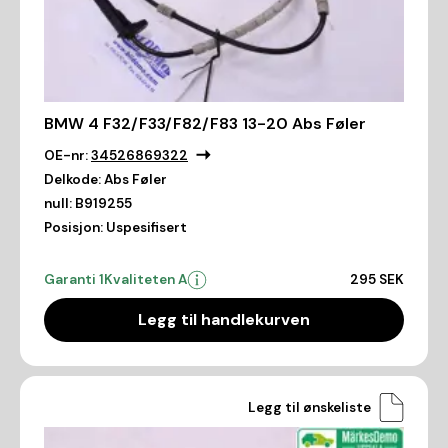
BMW 4 F32/F33/F82/F83 13-20 Abs Føler
OE-nr:
34526869322
Delkode:
Abs Føler
null:
B919255
Posisjon:
Uspesifisert
Garanti 1
Kvaliteten A
295 SEK
Legg til handlekurven
Legg til ønskeliste