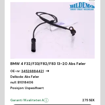
BMW 4 F32/F33/F82/F83 13-20 Abs Føler
OE-nr:
34526884421
Delkode:
Abs Føler
null:
B1018406
Posisjon:
Uspesifisert
Garanti 1
Kvaliteten A
275 SEK