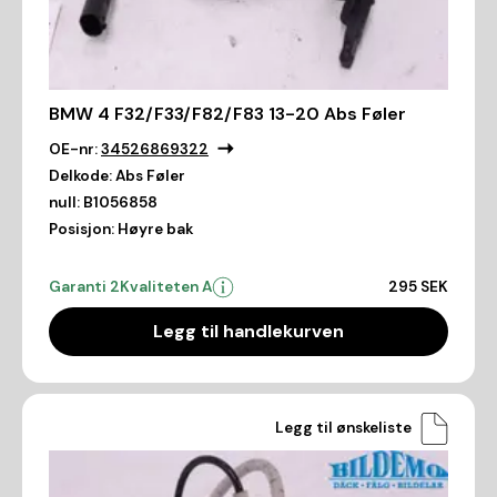
BMW 4 F32/F33/F82/F83 13-20 Abs Føler
OE-nr:
34526869322
Delkode:
Abs Føler
null:
B1056858
Posisjon:
Høyre bak
Garanti 2
Kvaliteten A
295 SEK
Legg til handlekurven
Legg til ønskeliste