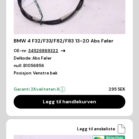
BMW 4 F32/F33/F82/F83 13-20 Abs Føler
OE-nr:
34526869322
Delkode:
Abs Føler
null:
B1056856
Posisjon:
Venstre bak
Garanti 2
Kvaliteten A
295 SEK
Legg til handlekurven
Legg til ønskeliste