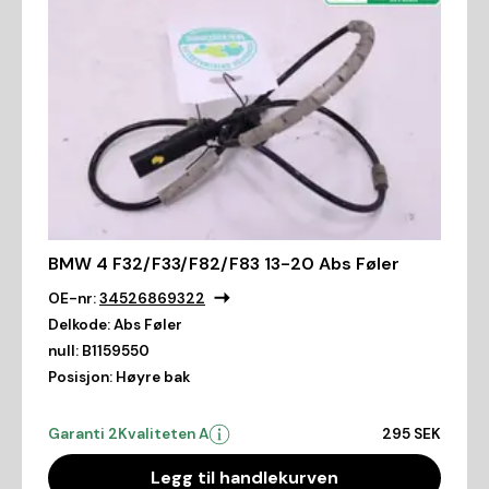
BMW 4 F32/F33/F82/F83 13-20 Abs Føler
OE-nr:
34526869322
Delkode:
Abs Føler
null:
B1159550
Posisjon:
Høyre bak
Garanti 2
Kvaliteten A
295 SEK
Legg til handlekurven