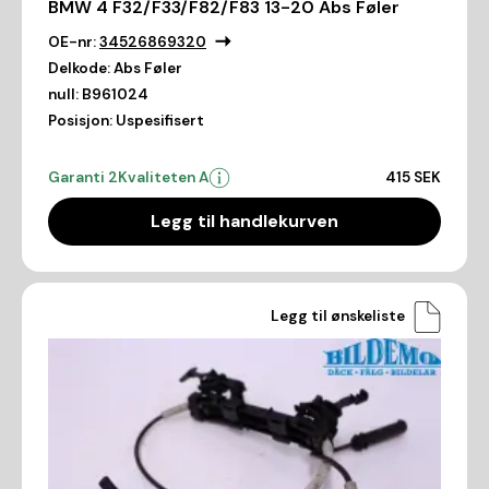
BMW 4 F32/F33/F82/F83 13-20 Abs Føler
OE-nr:
34526869320
Delkode:
Abs Føler
null:
B961024
Posisjon:
Uspesifisert
Garanti 2
Kvaliteten A
415 SEK
Legg til handlekurven
Legg til ønskeliste