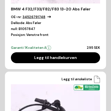
BMW 4 F32/F33/F82/F83 13-20 Abs Føler
OE-nr:
34526791748
Delkode:
Abs Føler
null:
B1057847
Posisjon:
Venstre front
Garanti 1
Kvaliteten A
295 SEK
Legg til handlekurven
Legg til ønskeliste