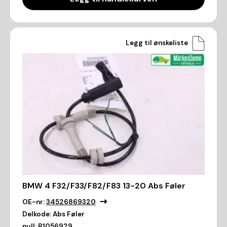
Legg til ønskeliste
BMW 4 F32/F33/F82/F83 13-20 Abs Føler
OE-nr:
34526869320
Delkode:
Abs Føler
null:
B1056929