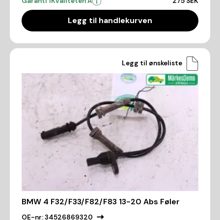
Garanti 1
Kvaliteten A
275 SEK
Legg til handlekurven
Legg til ønskeliste
BMW 4 F32/F33/F82/F83 13-20 Abs Føler
OE-nr:
34526869320