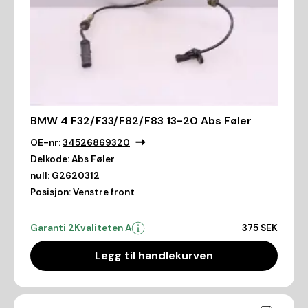
BMW 4 F32/F33/F82/F83 13-20 Abs Føler
OE-nr:
34526869320
Delkode:
Abs Føler
null:
G2620312
Posisjon:
Venstre front
Garanti 2
Kvaliteten A
375 SEK
Legg til handlekurven