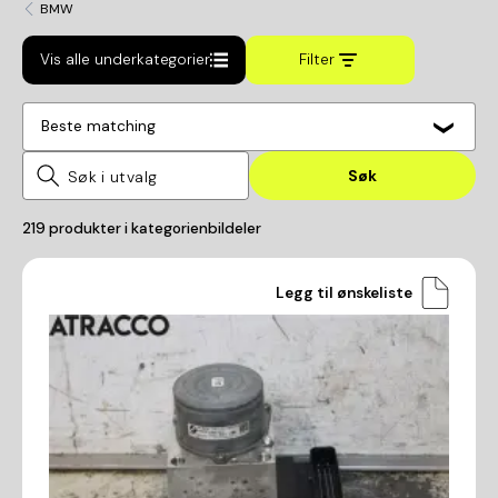
BMW
Vis alle underkategorier
Filter
Beste matching
Søk
219
produkter i kategorien
bildeler
Legg til ønskeliste