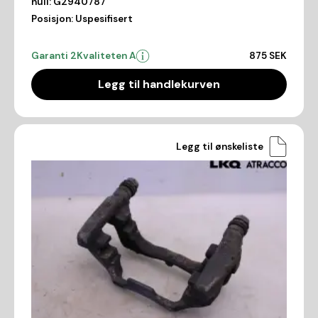
null:
G2940787
Posisjon:
Uspesifisert
Garanti 2
Kvaliteten A
875 SEK
Legg til handlekurven
Legg til ønskeliste