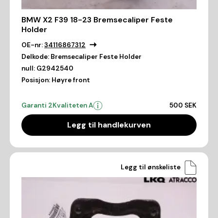
BMW X2 F39 18-23 Bremsecaliper Feste
Holder
OE-nr:
34116867312
Delkode:
Bremsecaliper Feste Holder
null:
G2942540
Posisjon:
Høyre front
Garanti 2
Kvaliteten A
500 SEK
Legg til handlekurven
Legg til ønskeliste