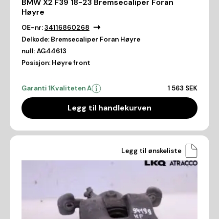
BMW X2 F39 18-23 Bremsecaliper Foran
Høyre
OE-nr:
34116860268
Delkode:
Bremsecaliper Foran Høyre
null:
AG44613
Posisjon:
Høyre front
Garanti 1
Kvaliteten A
1 563 SEK
Legg til handlekurven
Legg til ønskeliste