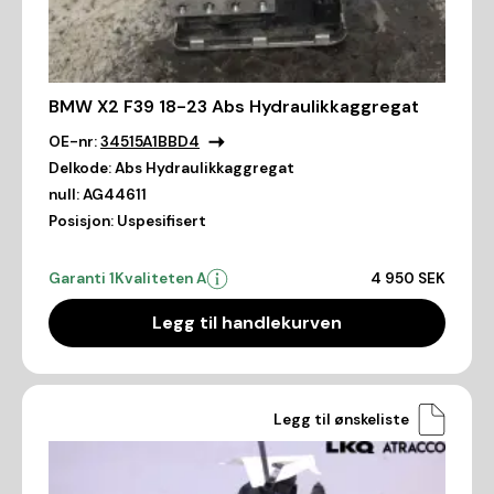
BMW X2 F39 18-23 Abs Hydraulikkaggregat
OE-nr:
34515A1BBD4
Delkode:
Abs Hydraulikkaggregat
null:
AG44611
Posisjon:
Uspesifisert
Garanti 1
Kvaliteten A
4 950 SEK
Legg til handlekurven
Legg til ønskeliste