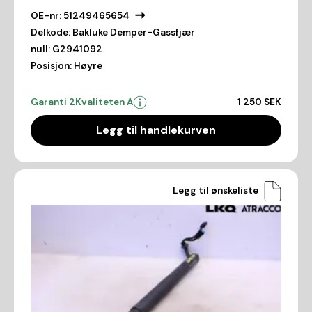
OE-nr:
51249465654
Delkode:
Bakluke Demper-Gassfjær
null:
G2941092
Posisjon:
Høyre
Garanti 2
Kvaliteten A
1 250 SEK
Legg til handlekurven
Legg til ønskeliste