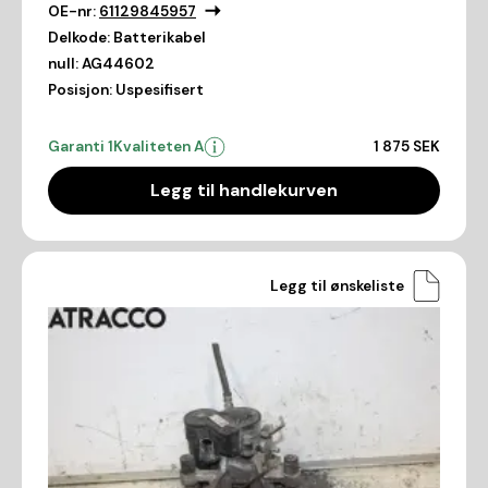
OE-nr:
61129845957
Delkode:
Batterikabel
null:
AG44602
Posisjon:
Uspesifisert
Garanti 1
Kvaliteten A
1 875 SEK
Legg til handlekurven
Legg til ønskeliste