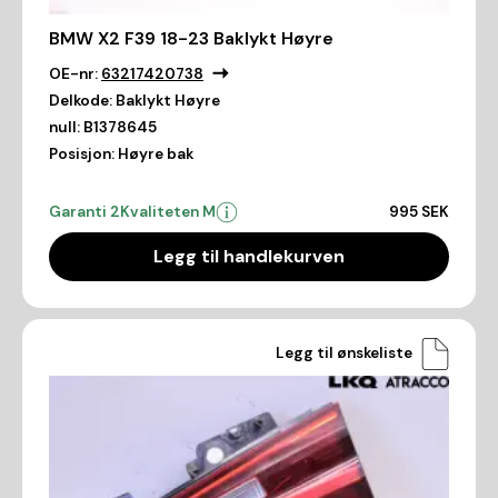
BMW X2 F39 18-23 Baklykt Høyre
OE-nr:
63217420738
Delkode:
Baklykt Høyre
null:
B1378645
Posisjon:
Høyre bak
Garanti 2
Kvaliteten M
995 SEK
Legg til handlekurven
Legg til ønskeliste