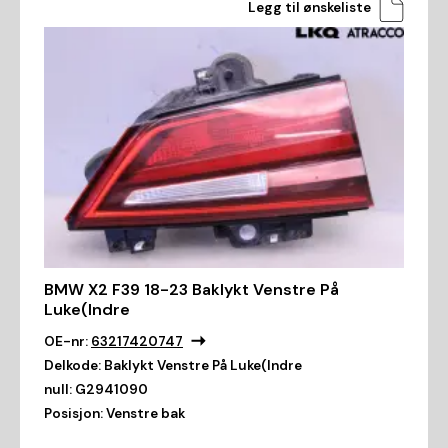
Legg til ønskeliste
BMW X2 F39 18-23 Baklykt Venstre På
Luke(Indre
OE-nr:
63217420747
Delkode:
Baklykt Venstre På Luke(Indre
null:
G2941090
Posisjon:
Venstre bak