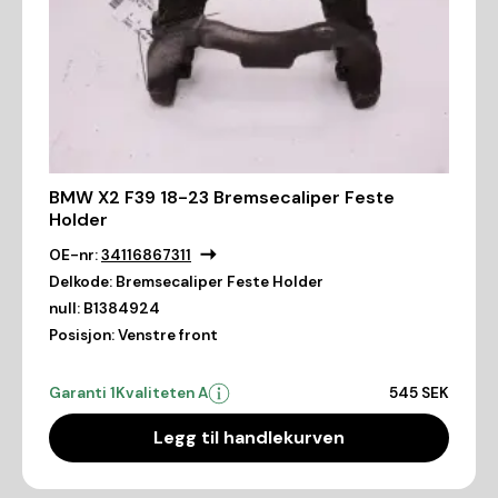
BMW X2 F39 18-23 Bremsecaliper Feste
Holder
OE-nr:
34116867311
Delkode:
Bremsecaliper Feste Holder
null:
B1384924
Posisjon:
Venstre front
Garanti 1
Kvaliteten A
545 SEK
Legg til handlekurven