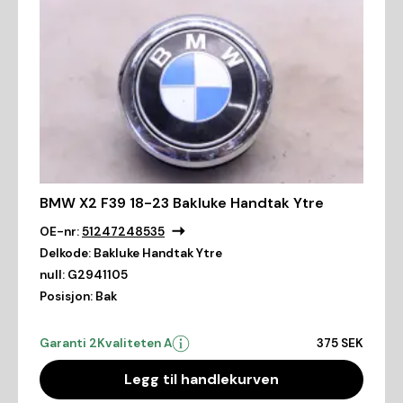
BMW X2 F39 18-23 Bakluke Handtak Ytre
OE-nr:
51247248535
Delkode:
Bakluke Handtak Ytre
null:
G2941105
Posisjon:
Bak
Garanti 2
Kvaliteten A
375 SEK
Legg til handlekurven