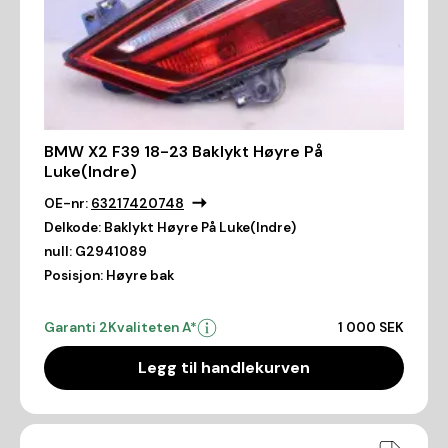
BMW X2 F39 18-23 Baklykt Høyre På
Luke(Indre)
OE-nr:
63217420748
Delkode:
Baklykt Høyre På Luke(Indre)
null:
G2941089
Posisjon:
Høyre bak
Garanti 2
Kvaliteten A*
1 000 SEK
Legg til handlekurven