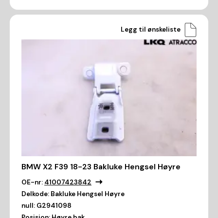
Legg til ønskeliste
BMW X2 F39 18-23 Bakluke Hengsel Høyre
OE-nr:
41007423842
Delkode:
Bakluke Hengsel Høyre
null:
G2941098
Posisjon:
Høyre bak