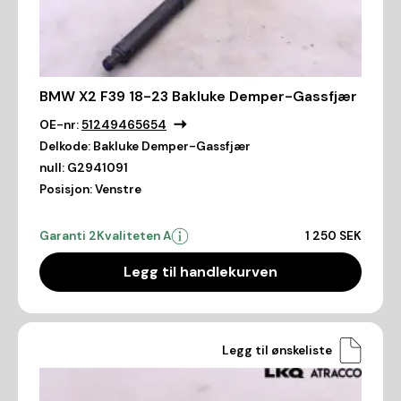
BMW X2 F39 18-23 Bakluke Demper-Gassfjær
OE-nr:
51249465654
Delkode:
Bakluke Demper-Gassfjær
null:
G2941091
Posisjon:
Venstre
Garanti 2
Kvaliteten A
1 250 SEK
Legg til handlekurven
Legg til ønskeliste