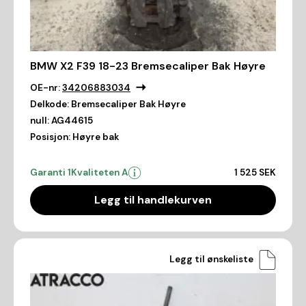
BMW X2 F39 18-23 Bremsecaliper Bak Høyre
OE-nr:
34206883034
Delkode:
Bremsecaliper Bak Høyre
null:
AG44615
Posisjon:
Høyre bak
Garanti 1
Kvaliteten A
1 525 SEK
Legg til handlekurven
Legg til ønskeliste