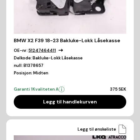
BMW X2 F39 18-23 Bakluke-Lokk Låsekasse
OE-nr:
51247464411
Delkode:
Bakluke-Lokk Låsekasse
null:
B1378657
Posisjon:
Midten
Garanti 1
Kvaliteten A
375 SEK
Legg til handlekurven
Legg til ønskeliste