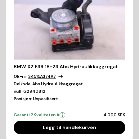
BMW X2 F39 18-23 Abs Hydraulikkaggregat
OE-nr:
34515A374A7
Delkode:
Abs Hydraulikkaggregat
null:
G2940812
Posisjon:
Uspesifisert
Garanti 2
Kvaliteten A
4 000 SEK
Legg til handlekurven