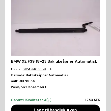
BMW X2 F39 18-23 Baklukeåpner Automatisk
OE-nr:
51249465654
Delkode:
Baklukeåpner Automatisk
null:
B1378654
Posisjon:
Uspesifisert
Garanti 1
Kvaliteten A
1 250 SEK
Legg til handlekurven