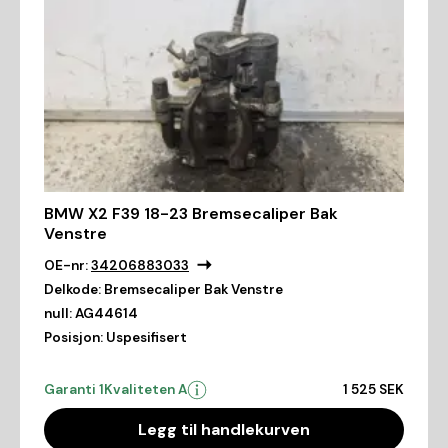
BMW X2 F39 18-23 Bremsecaliper Bak
Venstre
OE-nr:
34206883033
Delkode:
Bremsecaliper Bak Venstre
null:
AG44614
Posisjon:
Uspesifisert
Garanti 1
Kvaliteten A
1 525 SEK
Legg til handlekurven