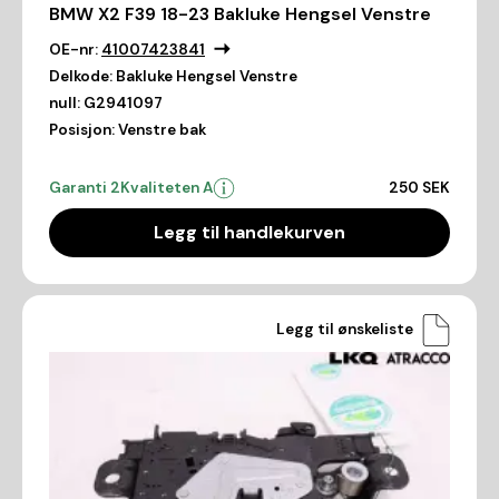
BMW X2 F39 18-23 Bakluke Hengsel Venstre
OE-nr:
41007423841
Delkode:
Bakluke Hengsel Venstre
null:
G2941097
Posisjon:
Venstre bak
Garanti 2
Kvaliteten A
250 SEK
Legg til handlekurven
Legg til ønskeliste