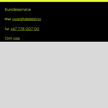
Kundeservice
post@delebil.no
Mail:
+47 776 007 00
Tel:
Om oss
Vi tror på å gjøre det enkelt å velge riktig. Hos oss får du ikke
bare tilgang til et bredt utvalg av kvalitetskontrollerte deler –
du blir også en del av en smartere og mer bærekraftig
fremtid.
Hurtiglenker
Om oss
Finn et anlegg
Bilmodeller
Personvernerklæring
Kjøpsvilkår