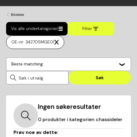
Bildeler
Vis alle underkategorier
Filter
OE-nr: 34270SMGE01
Beste matching
Søk
Ingen søkeresultater
0
produkter i kategorien
chassideler
Prøv noe av dette: