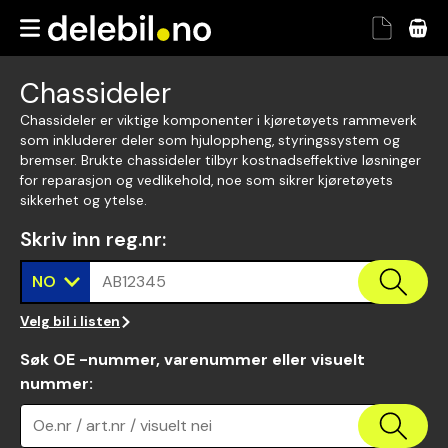
Chassideler
Chassideler er viktige komponenter i kjøretøyets rammeverk
som inkluderer deler som hjuloppheng, styringssystem og
bremser. Brukte chassideler tilbyr kostnadseffektive løsninger
for reparasjon og vedlikehold, noe som sikrer kjøretøyets
sikkerhet og ytelse.
Skriv inn reg.nr
:
NO
AB12345
Velg bil i listen
Søk OE -nummer, varenummer eller visuelt
nummer
:
Oe.nr / art.nr / visuelt nei