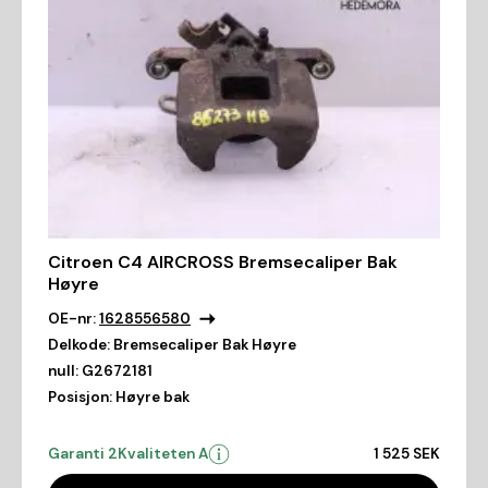
Citroen C4 AIRCROSS Bremsecaliper Bak
Høyre
OE-nr:
1628556580
Delkode:
Bremsecaliper Bak Høyre
null:
G2672181
Posisjon:
Høyre bak
Garanti 2
Kvaliteten A
1 525 SEK