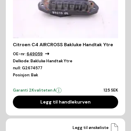
Citroen C4 AIRCROSS Bakluke Handtak Ytre
OE-nr:
649059
Delkode:
Bakluke Handtak Ytre
null:
G2674577
Posisjon:
Bak
Garanti 2
Kvaliteten A
125 SEK
Legg til handlekurven
Legg til ønskeliste