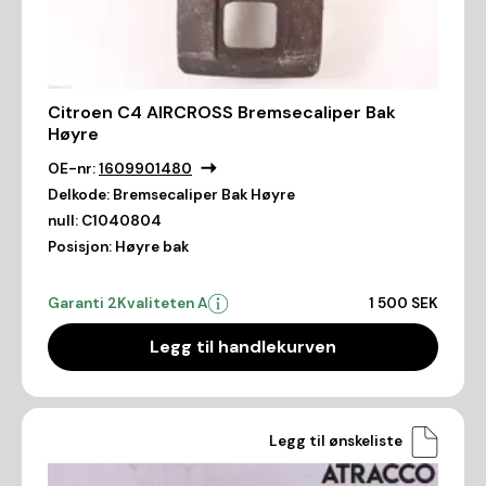
Citroen C4 AIRCROSS Bremsecaliper Bak
Høyre
OE-nr:
1609901480
Delkode:
Bremsecaliper Bak Høyre
null:
C1040804
Posisjon:
Høyre bak
Garanti 2
Kvaliteten A
1 500 SEK
Legg til handlekurven
Legg til ønskeliste