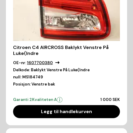
Citroen C4 AIRCROSS Baklykt Venstre På
Luke(Indre
OE-nr:
1607700380
Delkode:
Baklykt Venstre På Luke(Indre
null:
MS184749
Posisjon:
Venstre bak
Garanti 2
Kvaliteten A
1 000 SEK
Legg til handlekurven