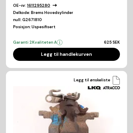
OE-nr:
1611295280
Delkode:
Brems Hovedsylinder
null:
G2671810
Posisjon:
Uspesifisert
Garanti 2
Kvaliteten A
625 SEK
Legg til handlekurven
Legg til ønskeliste