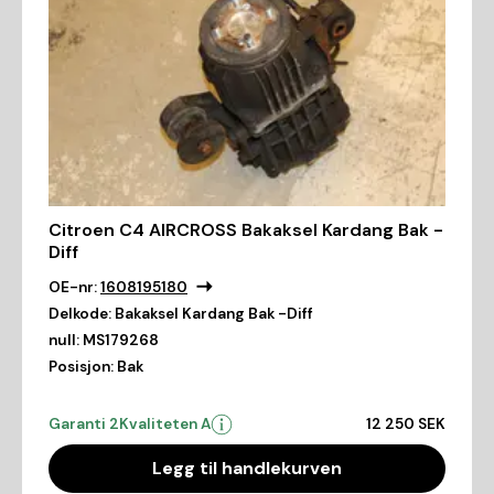
Citroen C4 AIRCROSS Bakaksel Kardang Bak -
Diff
OE-nr:
1608195180
Delkode:
Bakaksel Kardang Bak -Diff
null:
MS179268
Posisjon:
Bak
Garanti 2
Kvaliteten A
12 250 SEK
Legg til handlekurven