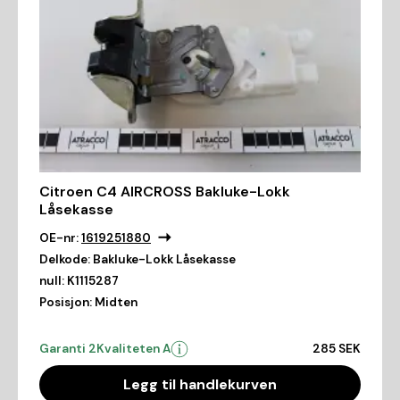
Citroen C4 AIRCROSS Bakluke-Lokk
Låsekasse
OE-nr:
1619251880
Delkode:
Bakluke-Lokk Låsekasse
null:
K1115287
Posisjon:
Midten
Garanti 2
Kvaliteten A
285 SEK
Legg til handlekurven