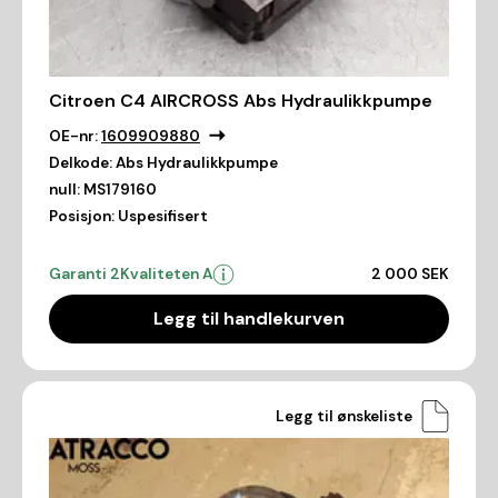
Citroen C4 AIRCROSS Abs Hydraulikkpumpe
OE-nr:
1609909880
Delkode:
Abs Hydraulikkpumpe
null:
MS179160
Posisjon:
Uspesifisert
Garanti 2
Kvaliteten A
2 000 SEK
Legg til handlekurven
Legg til ønskeliste