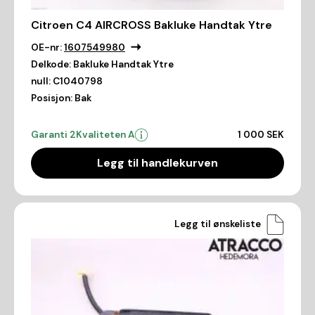
Citroen C4 AIRCROSS Bakluke Handtak Ytre
OE-nr:
1607549980
Delkode:
Bakluke Handtak Ytre
null:
C1040798
Posisjon:
Bak
Garanti 2
Kvaliteten A
1 000 SEK
Legg til handlekurven
Legg til ønskeliste