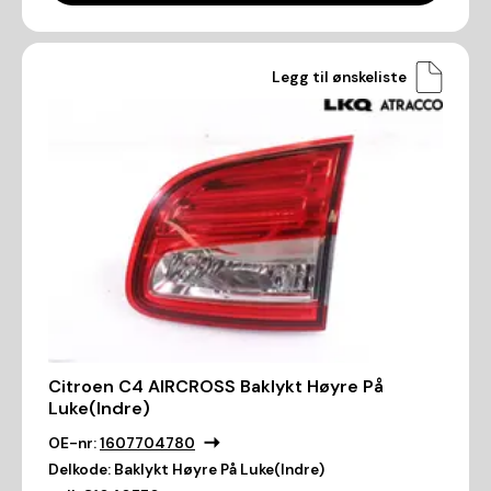
Legg til ønskeliste
Citroen C4 AIRCROSS Baklykt Høyre På
Luke(Indre)
OE-nr:
1607704780
Delkode:
Baklykt Høyre På Luke(Indre)