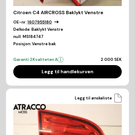
Citroen C4 AIRCROSS Baklykt Venstre
OE-nr:
1607955180
Delkode:
Baklykt Venstre
null:
MS184747
Posisjon:
Venstre bak
Garanti 2
Kvaliteten A
2 000 SEK
Legg til handlekurven
Legg til ønskeliste