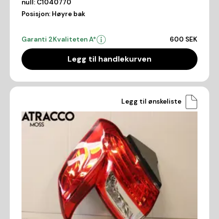
null:
C1040770
Posisjon:
Høyre bak
Garanti 2
Kvaliteten A*
600 SEK
Legg til handlekurven
Legg til ønskeliste