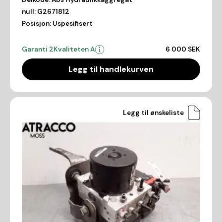
null:
G2671812
Posisjon:
Uspesifisert
Garanti 2
Kvaliteten A
6 000 SEK
Legg til handlekurven
Legg til ønskeliste