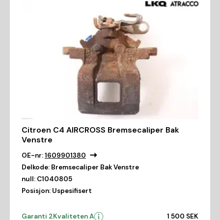
Citroen C4 AIRCROSS Bremsecaliper Bak
Venstre
OE-nr:
1609901380
Delkode:
Bremsecaliper Bak Venstre
null:
C1040805
Posisjon:
Uspesifisert
Garanti 2
Kvaliteten A
1 500 SEK