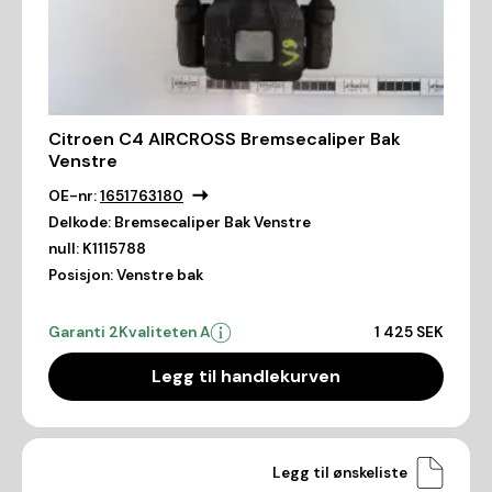
Citroen C4 AIRCROSS Bremsecaliper Bak
Venstre
OE-nr:
1651763180
Delkode:
Bremsecaliper Bak Venstre
null:
K1115788
Posisjon:
Venstre bak
Garanti 2
Kvaliteten A
1 425 SEK
Legg til handlekurven
Legg til ønskeliste