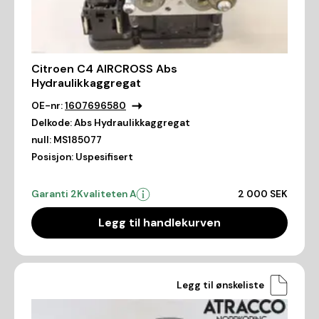
Citroen C4 AIRCROSS Abs
Hydraulikkaggregat
OE-nr:
1607696580
Delkode:
Abs Hydraulikkaggregat
null:
MS185077
Posisjon:
Uspesifisert
Garanti 2
Kvaliteten A
2 000 SEK
Legg til handlekurven
Legg til ønskeliste