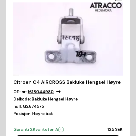
Citroen C4 AIRCROSS Bakluke Hengsel Høyre
OE-nr:
1618044980
Delkode:
Bakluke Hengsel Høyre
null:
G2674575
Posisjon:
Høyre bak
Garanti 2
Kvaliteten A
125 SEK