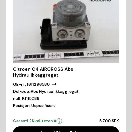
Citroen C4 AIRCROSS Abs
Hydraulikkaggregat
OE-nr:
1611296580
Delkode:
Abs Hydraulikkaggregat
null:
K1115288
Posisjon:
Uspesifisert
Garanti 2
Kvaliteten A
5 700 SEK