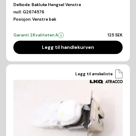
Delkode:
Bakluke Hengsel Venstre
null:
G2674576
Posisjon:
Venstre bak
Garanti 2
Kvaliteten A
125 SEK
Legg til handlekurven
Legg til ønskeliste