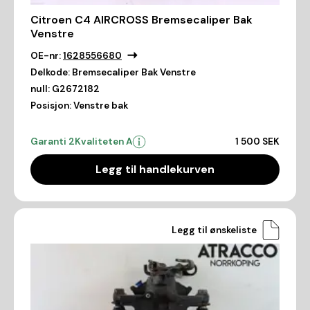
Citroen C4 AIRCROSS Bremsecaliper Bak
Venstre
OE-nr:
1628556680
Delkode:
Bremsecaliper Bak Venstre
null:
G2672182
Posisjon:
Venstre bak
Garanti 2
Kvaliteten A
1 500 SEK
Legg til handlekurven
Legg til ønskeliste