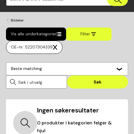
Bildeler
Vis alle underkategorier
Filter
OE-nr: 52207304339
Beste matching
Søk
Ingen søkeresultater
0
produkter i kategorien
felger &
hjul