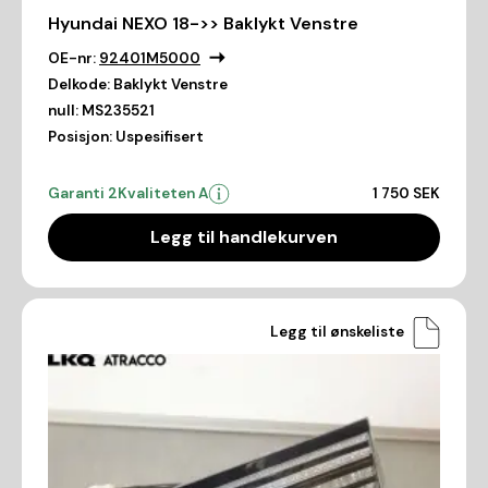
Hyundai NEXO 18->> Baklykt Venstre
OE-nr:
92401M5000
Delkode:
Baklykt Venstre
null:
MS235521
Posisjon:
Uspesifisert
Garanti 2
Kvaliteten A
1 750 SEK
Legg til handlekurven
Legg til ønskeliste