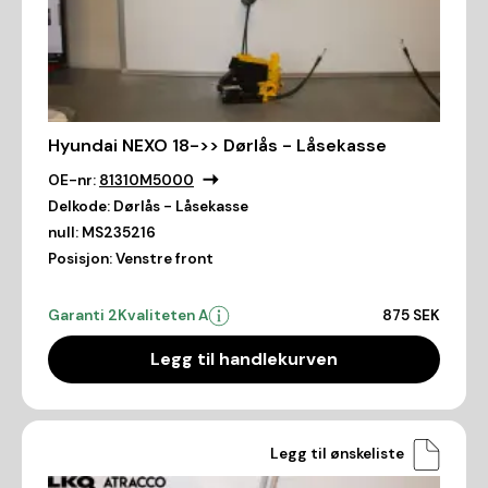
Hyundai NEXO 18->> Dørlås - Låsekasse
OE-nr:
81310M5000
Delkode:
Dørlås - Låsekasse
null:
MS235216
Posisjon:
Venstre front
Garanti 2
Kvaliteten A
875 SEK
Legg til handlekurven
Legg til ønskeliste