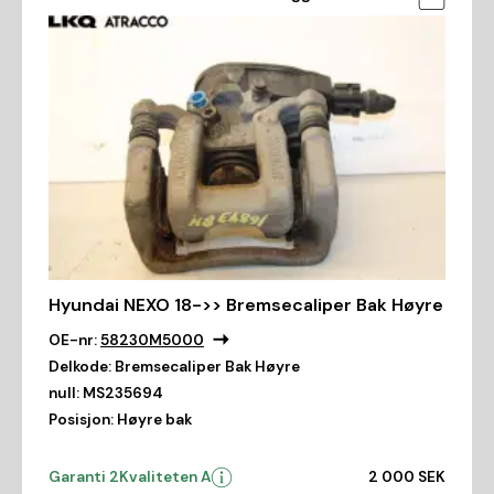
Hyundai NEXO 18->> Bremsecaliper Bak Høyre
OE-nr:
58230M5000
Delkode:
Bremsecaliper Bak Høyre
null:
MS235694
Posisjon:
Høyre bak
Garanti 2
Kvaliteten A
2 000 SEK