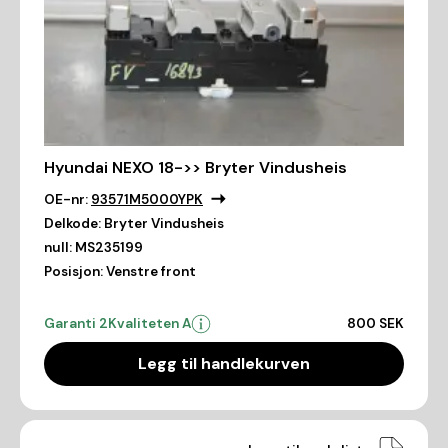
Hyundai NEXO 18->> Bryter Vindusheis
OE-nr:
93571M5000YPK
Delkode:
Bryter Vindusheis
null:
MS235199
Posisjon:
Venstre front
Garanti 2
Kvaliteten A
800 SEK
Legg til handlekurven