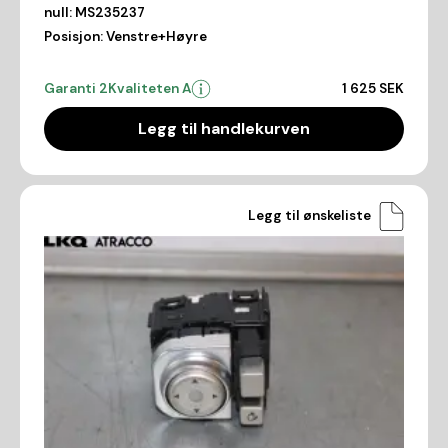
null:
MS235237
Posisjon:
Venstre+Høyre
Garanti 2
Kvaliteten A
1 625 SEK
Legg til handlekurven
Legg til ønskeliste