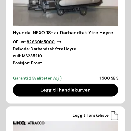
Hyundai NEXO 18->> Dørhandtak Ytre Høyre
OE-nr:
82660M5000
Delkode:
Dørhandtak Ytre Høyre
null:
MS235210
Posisjon:
Front
Garanti 2
Kvaliteten A
1 500 SEK
Legg til handlekurven
Legg til ønskeliste