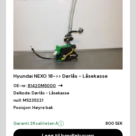
Hyundai NEXO 18->> Dørlås - Låsekasse
OE-nr:
81420M5000
Delkode:
Dørlås - Låsekasse
null:
MS235221
Posisjon:
Høyre bak
Garanti 2
Kvaliteten A
800 SEK
Legg til handlekurven