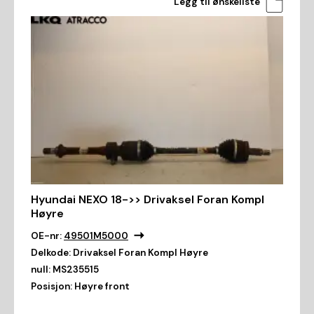
Legg til ønskeliste
Hyundai NEXO 18->> Drivaksel Foran Kompl
Høyre
OE-nr:
49501M5000
Delkode:
Drivaksel Foran Kompl Høyre
null:
MS235515
Posisjon:
Høyre front