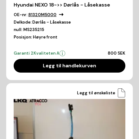
Hyundai NEXO 18->> Dørlås - Låsekasse
OE-nr:
81320M5000
Delkode:
Dørlås - Låsekasse
null:
MS235215
Posisjon:
Høyre front
Garanti 2
Kvaliteten A
800 SEK
Legg til handlekurven
Legg til ønskeliste