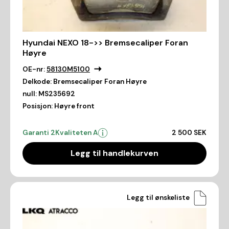
Hyundai NEXO 18->> Bremsecaliper Foran
Høyre
OE-nr:
58130M5100
Delkode:
Bremsecaliper Foran Høyre
null:
MS235692
Posisjon:
Høyre front
Garanti 2
Kvaliteten A
2 500 SEK
Legg til handlekurven
Legg til ønskeliste