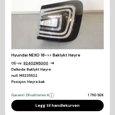
Hyundai NEXO 18->> Baklykt Høyre
OE-nr:
92402M5000
Delkode:
Baklykt Høyre
null:
MS235522
Posisjon:
Høyre bak
Garanti 2
Kvaliteten A
1 750 SEK
Legg til handlekurven