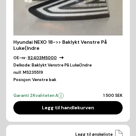
Hyundai NEXO 18->> Baklykt Venstre På
Luke(Indre
OE-nr:
92403M5000
Delkode:
Baklykt Venstre På Luke(Indre
null:
MS235519
Posisjon:
Venstre bak
Garanti 2
Kvaliteten A
1 500 SEK
Legg til handlekurven
Legg til ønskeliste