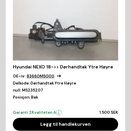
Hyundai NEXO 18->> Dørhandtak Ytre Høyre
OE-nr:
83660M5000
Delkode:
Dørhandtak Ytre Høyre
null:
MS235207
Posisjon:
Bak
Garanti 2
Kvaliteten A
1 500 SEK
Legg til handlekurven