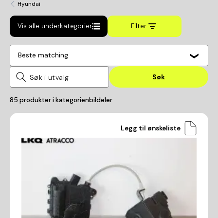
Hyundai
Vis alle underkategorier
Filter
Beste matching
Søk
85
produkter i kategorien
bildeler
Legg til ønskeliste