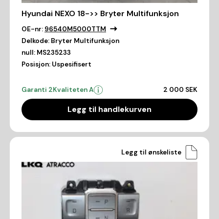
Hyundai NEXO 18->> Bryter Multifunksjon
OE-nr:
96540M5000TTM
Delkode:
Bryter Multifunksjon
null:
MS235233
Posisjon:
Uspesifisert
Garanti 2
Kvaliteten A
2 000 SEK
Legg til handlekurven
Legg til ønskeliste