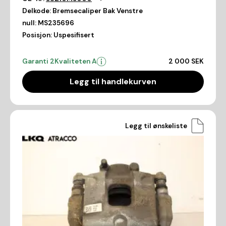
Delkode:
Bremsecaliper Bak Venstre
null:
MS235696
Posisjon:
Uspesifisert
Garanti 2
Kvaliteten A
2 000 SEK
Legg til handlekurven
Legg til ønskeliste