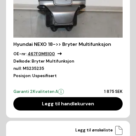
Hyundai NEXO 18->> Bryter Multifunksjon
OE-nr:
467F0M5100
Delkode:
Bryter Multifunksjon
null:
MS235235
Posisjon:
Uspesifisert
Garanti 2
Kvaliteten A
1 875 SEK
Legg til handlekurven
Legg til ønskeliste