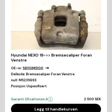
Hyundai NEXO 18->> Bremsecaliper Foran
Venstre
OE-nr:
58110M5100
Delkode:
Bremsecaliper Foran Venstre
null:
MS235693
Posisjon:
Uspesifisert
Garanti 2
Kvaliteten A
2 500 SEK
Legg til handlekurven