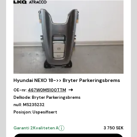
Hyundai NEXO 18->> Bryter Parkeringsbrems
OE-nr:
467W0M5100TTM
Delkode:
Bryter Parkeringsbrems
null:
MS235232
Posisjon:
Uspesifisert
Garanti 2
Kvaliteten A
3 750 SEK