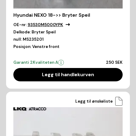
Hyundai NEXO 18->> Bryter Speil
OE-nr:
93530M5000YPK
Delkode:
Bryter Speil
null:
MS235201
Posisjon:
Venstre front
Garanti 2
Kvaliteten A
250 SEK
Legg til handlekurven
Legg til ønskeliste