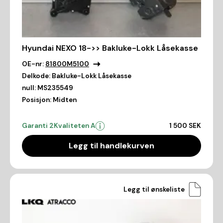
Hyundai NEXO 18->> Bakluke-Lokk Låsekasse
OE-nr:
81800M5100
Delkode:
Bakluke-Lokk Låsekasse
null:
MS235549
Posisjon:
Midten
Garanti 2
Kvaliteten A
1 500 SEK
Legg til handlekurven
Legg til ønskeliste