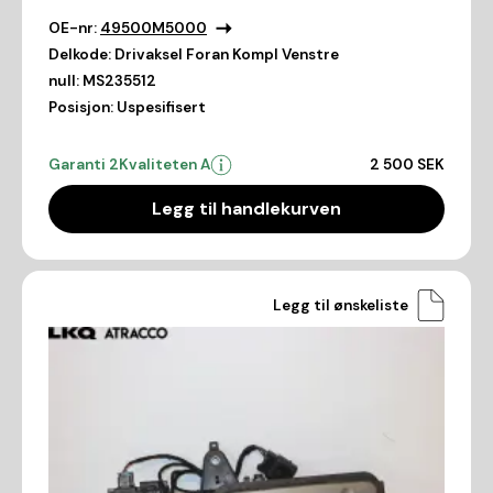
OE-nr:
49500M5000
Delkode:
Drivaksel Foran Kompl Venstre
null:
MS235512
Posisjon:
Uspesifisert
Garanti 2
Kvaliteten A
2 500 SEK
Legg til handlekurven
Legg til ønskeliste