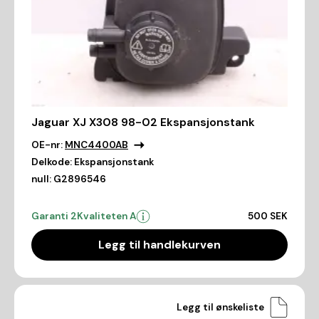
Jaguar XJ X308 98-02 Ekspansjonstank
OE-nr:
MNC4400AB
Delkode:
Ekspansjonstank
null:
G2896546
Garanti 2
Kvaliteten A
500 SEK
Legg til handlekurven
Legg til ønskeliste