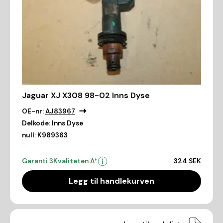
Jaguar XJ X308 98-02 Inns Dyse
OE-nr:
AJ83967
Delkode:
Inns Dyse
null:
K989363
Garanti 3
Kvaliteten A*
324 SEK
Legg til handlekurven