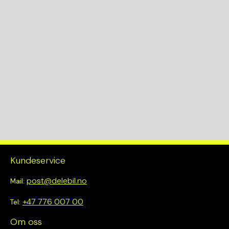
Kundeservice
post@delebil.no
Mail:
+47 776 007 00
Tel:
Om oss