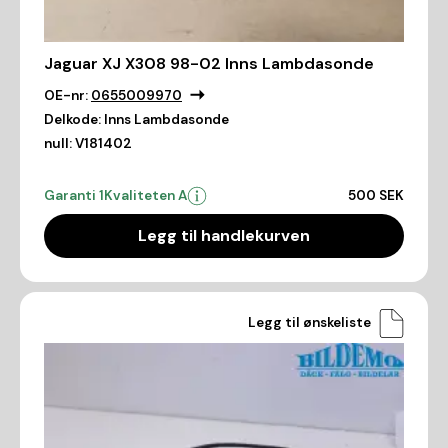
Jaguar XJ X308 98-02 Inns Lambdasonde
OE-nr:
0655009970
Delkode:
Inns Lambdasonde
null:
V181402
Garanti 1
Kvaliteten A
500 SEK
Legg til handlekurven
Legg til ønskeliste