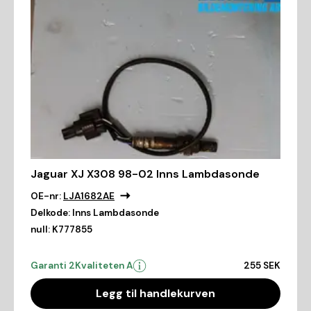
Jaguar XJ X308 98-02 Inns Lambdasonde
OE-nr:
LJA1682AE
Delkode:
Inns Lambdasonde
null:
K777855
Garanti 2
Kvaliteten A
255 SEK
Legg til handlekurven