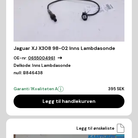
Jaguar XJ X308 98-02 Inns Lambdasonde
OE-nr:
0655004961
Delkode:
Inns Lambdasonde
null:
B846438
Garanti 1
Kvaliteten A
395 SEK
Legg til handlekurven
Legg til ønskeliste