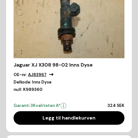
Jaguar XJ X308 98-02 Inns Dyse
OE-nr:
AJ83967
Delkode:
Inns Dyse
null:
K989360
Garanti 3
Kvaliteten A*
324 SEK
Legg til handlekurven