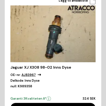
Legg til ønskeliste
Jaguar XJ X308 98-02 Inns Dyse
OE-nr:
AJ83967
Delkode:
Inns Dyse
null:
K989358
Garanti 3
Kvaliteten A*
324 SEK