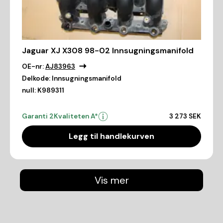
Jaguar XJ X308 98-02 Innsugningsmanifold
OE-nr:
AJ83963
Delkode:
Innsugningsmanifold
null:
K989311
Garanti 2
Kvaliteten A*
3 273 SEK
Legg til handlekurven
Vis mer