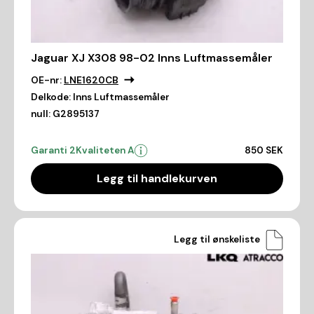
Jaguar XJ X308 98-02 Inns Luftmassemåler
OE-nr:
LNE1620CB
Delkode:
Inns Luftmassemåler
null:
G2895137
Garanti 2
Kvaliteten A
850 SEK
Legg til handlekurven
Legg til ønskeliste