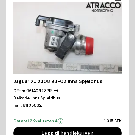
Jaguar XJ X308 98-02 Inns Spjeldhus
OE-nr:
161A09287R
Delkode:
Inns Spjeldhus
null:
K1105862
Garanti 2
Kvaliteten A
1 015 SEK
Legg til handlekurven