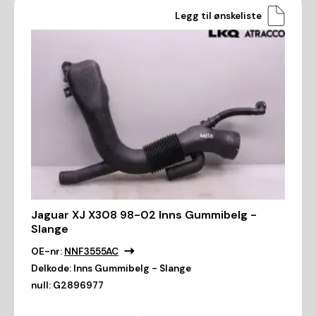
Legg til ønskeliste
Jaguar XJ X308 98-02 Inns Gummibelg -
Slange
OE-nr:
NNF3555AC
Delkode:
Inns Gummibelg - Slange
null:
G2896977