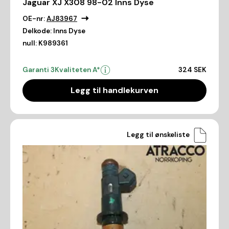
Jaguar XJ X308 98-02 Inns Dyse
OE-nr:
AJ83967
Delkode:
Inns Dyse
null:
K989361
Garanti 3
Kvaliteten A*
324 SEK
Legg til handlekurven
Legg til ønskeliste