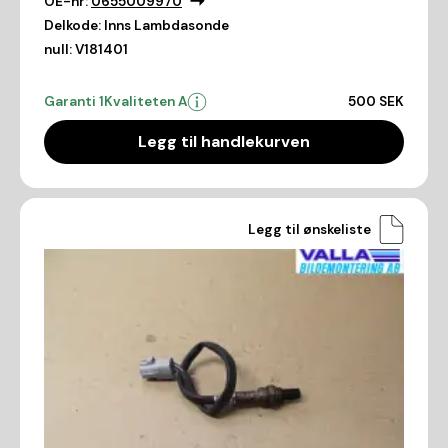
OE-nr:
0655009970
Delkode:
Inns Lambdasonde
null:
V181401
Garanti 1
Kvaliteten A
500 SEK
Legg til handlekurven
Legg til ønskeliste