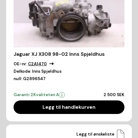
Jaguar XJ X308 98-02 Inns Spjeldhus
OE-nr:
C2A1470
Delkode:
Inns Spjeldhus
null:
G2896547
Garanti 2
Kvaliteten A
2 500 SEK
Legg til handlekurven
Legg til ønskeliste