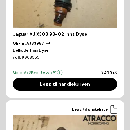
Jaguar XJ X308 98-02 Inns Dyse
OE-nr:
AJ83967
Delkode:
Inns Dyse
null:
K989359
Garanti 3
Kvaliteten A*
324 SEK
Legg til handlekurven
Legg til ønskeliste