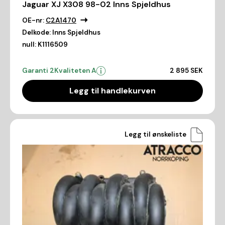
Jaguar XJ X308 98-02 Inns Spjeldhus
OE-nr:
C2A1470
Delkode:
Inns Spjeldhus
null:
K1116509
Garanti 2
Kvaliteten A
2 895 SEK
Legg til handlekurven
Legg til ønskeliste