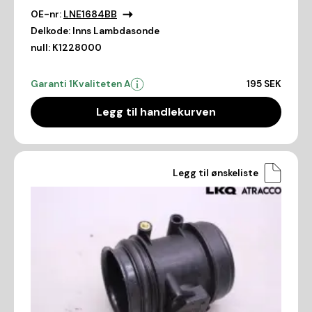
OE-nr:
LNE1684BB
Delkode:
Inns Lambdasonde
null:
K1228000
Garanti 1
Kvaliteten A
195 SEK
Legg til handlekurven
Legg til ønskeliste