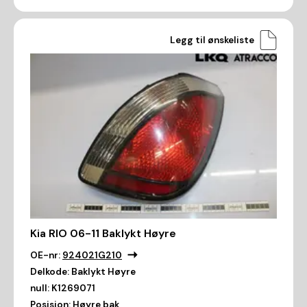
Legg til ønskeliste
Kia RIO 06-11 Baklykt Høyre
OE-nr:
924021G210
Delkode:
Baklykt Høyre
null:
K1269071
Posisjon:
Høyre bak