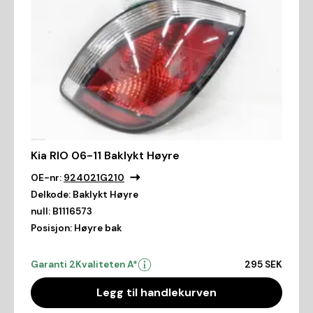
Kia RIO 06-11 Baklykt Høyre
OE-nr:
924021G210
Delkode:
Baklykt Høyre
null:
B1116573
Posisjon:
Høyre bak
Garanti 2
Kvaliteten A*
295 SEK
Legg til handlekurven