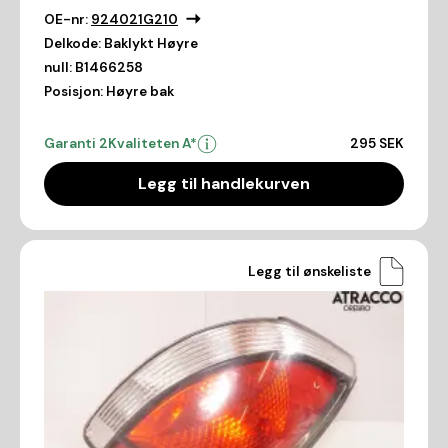
OE-nr:
924021G210
Delkode:
Baklykt Høyre
null:
B1466258
Posisjon:
Høyre bak
Garanti 2
Kvaliteten A*
295 SEK
Legg til handlekurven
Legg til ønskeliste