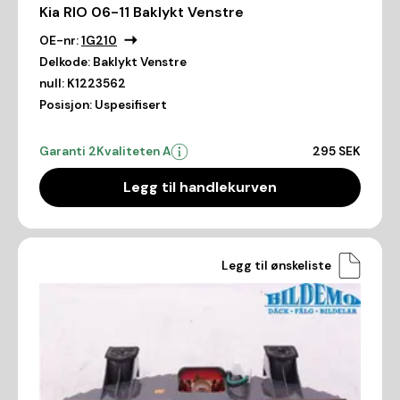
Kia RIO 06-11 Baklykt Venstre
OE-nr:
1G210
Delkode:
Baklykt Venstre
null:
K1223562
Posisjon:
Uspesifisert
Garanti 2
Kvaliteten A
295 SEK
Legg til handlekurven
Legg til ønskeliste