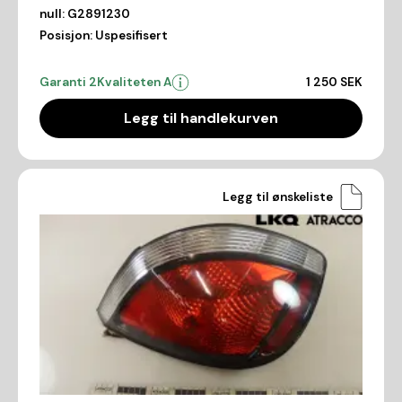
null:
G2891230
Posisjon:
Uspesifisert
Garanti 2
Kvaliteten A
1 250 SEK
Legg til handlekurven
Legg til ønskeliste