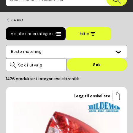
KIA RIO
Vis alle underkategorier
Filter
Beste matching
Søk
1426
produkter i kategorien
elektronikk
Legg til ønskeliste