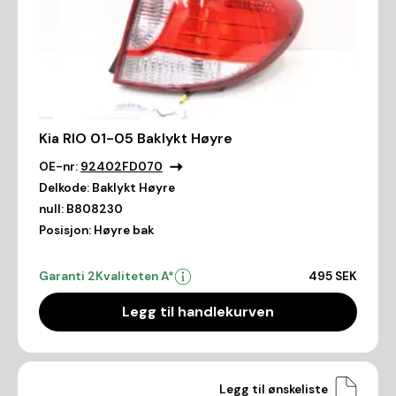
Kia RIO 01-05 Baklykt Høyre
OE-nr:
92402FD070
Delkode:
Baklykt Høyre
null:
B808230
Posisjon:
Høyre bak
Garanti 2
Kvaliteten A*
495 SEK
Legg til handlekurven
Legg til ønskeliste