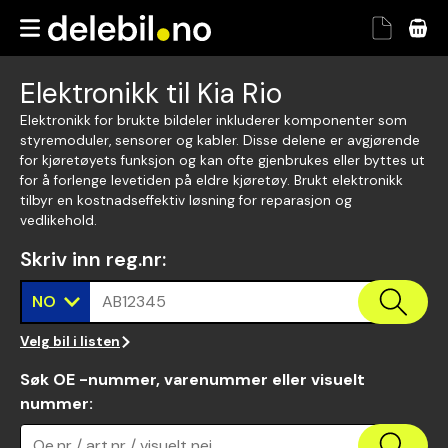
Elektronikk til Kia Rio
Elektronikk for brukte bildeler inkluderer komponenter som
styremoduler, sensorer og kabler. Disse delene er avgjørende
for kjøretøyets funksjon og kan ofte gjenbrukes eller byttes ut
for å forlenge levetiden på eldre kjøretøy. Brukt elektronikk
tilbyr en kostnadseffektiv løsning for reparasjon og
vedlikehold.
Skriv inn reg.nr
:
NO
AB12345
Velg bil i listen
Søk OE -nummer, varenummer eller visuelt
nummer
:
Oe.nr / art.nr / visuelt nei