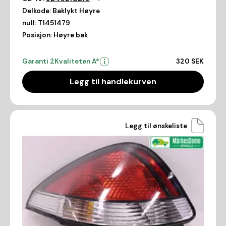
Delkode:
Baklykt Høyre
null:
T1451479
Posisjon:
Høyre bak
Garanti 2
Kvaliteten A*
320 SEK
Legg til handlekurven
Legg til ønskeliste