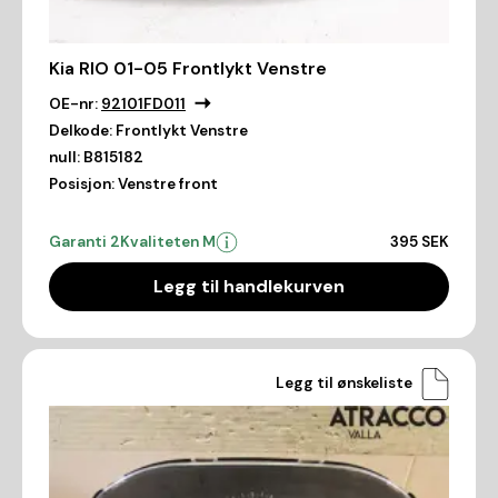
Kia RIO 01-05 Frontlykt Venstre
OE-nr:
92101FD011
Delkode:
Frontlykt Venstre
null:
B815182
Posisjon:
Venstre front
Garanti 2
Kvaliteten M
395 SEK
Legg til handlekurven
Legg til ønskeliste