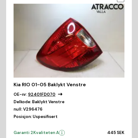
Kia RIO 01-05 Baklykt Venstre
OE-nr:
92401FD070
Delkode:
Baklykt Venstre
null:
V296476
Posisjon:
Uspesifisert
Garanti 2
Kvaliteten A
445 SEK