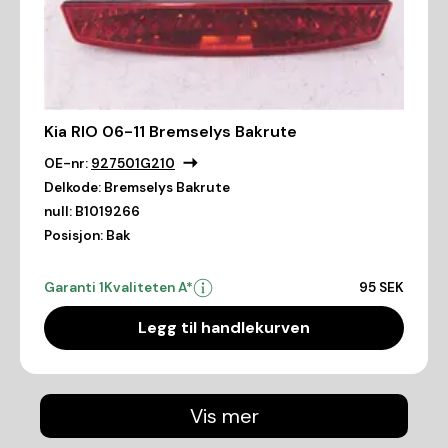
Kia RIO 06-11 Bremselys Bakrute
OE-nr:
927501G210
Delkode:
Bremselys Bakrute
null:
B1019266
Posisjon:
Bak
Garanti 1
Kvaliteten A*
95 SEK
Legg til handlekurven
Vis mer