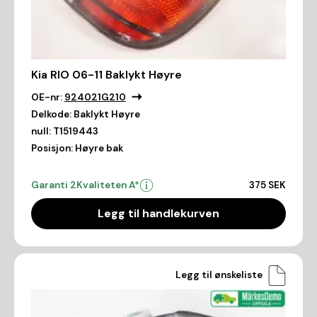
Kia RIO 06-11 Baklykt Høyre
OE-nr:
924021G210
Delkode:
Baklykt Høyre
null:
T1519443
Posisjon:
Høyre bak
Garanti 2
Kvaliteten A*
375 SEK
Legg til handlekurven
Legg til ønskeliste