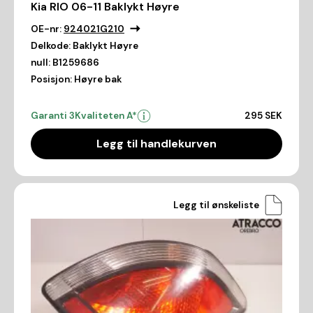
Kia RIO 06-11 Baklykt Høyre
OE-nr:
924021G210
Delkode:
Baklykt Høyre
null:
B1259686
Posisjon:
Høyre bak
Garanti 3
Kvaliteten A*
295 SEK
Legg til handlekurven
Legg til ønskeliste