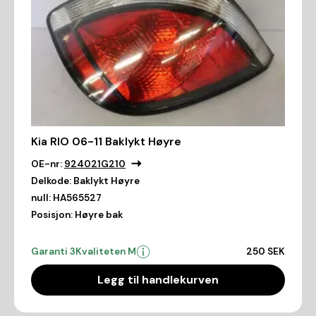
Kia RIO 06-11 Baklykt Høyre
OE-nr:
924021G210
Delkode:
Baklykt Høyre
null:
HA565527
Posisjon:
Høyre bak
Garanti 3
Kvaliteten M
250 SEK
Legg til handlekurven