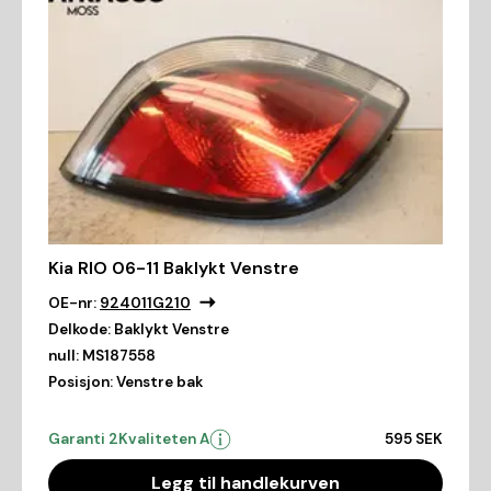
Kia RIO 06-11 Baklykt Venstre
OE-nr:
924011G210
Delkode:
Baklykt Venstre
null:
MS187558
Posisjon:
Venstre bak
Garanti 2
Kvaliteten A
595 SEK
Legg til handlekurven