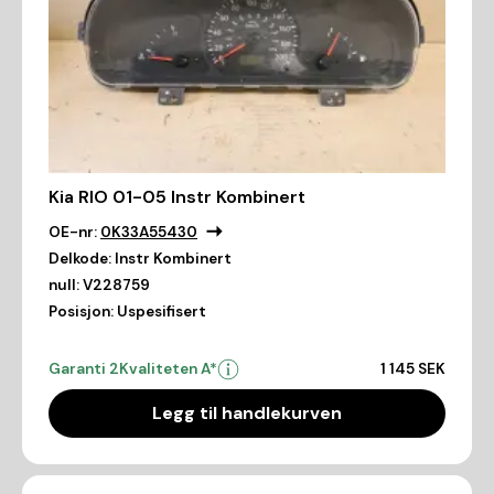
Kia RIO 01-05 Instr Kombinert
OE-nr:
0K33A55430
Delkode:
Instr Kombinert
null:
V228759
Posisjon:
Uspesifisert
Garanti 2
Kvaliteten A*
1 145 SEK
Legg til handlekurven