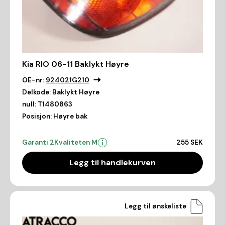
Kia RIO 06-11 Baklykt Høyre
OE-nr:
924021G210
Delkode:
Baklykt Høyre
null:
T1480863
Posisjon:
Høyre bak
Garanti 2
Kvaliteten M
255 SEK
Legg til handlekurven
Legg til ønskeliste