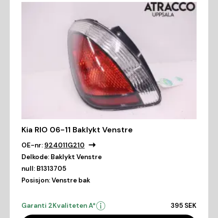
Kia RIO 06-11 Baklykt Venstre
OE-nr:
924011G210
Delkode:
Baklykt Venstre
null:
B1313705
Posisjon:
Venstre bak
Garanti 2
Kvaliteten A*
395 SEK