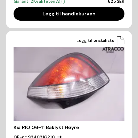
Garanti 2
Kvaliteten A
625 SEK
Legg til handlekurven
Legg til ønskeliste
Kia RIO 06-11 Baklykt Høyre
OE-nr:
924021G210