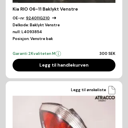
Kia RIO 06-11 Baklykt Venstre
OE-nr:
924011G210
Delkode:
Baklykt Venstre
null:
L4093854
Posisjon:
Venstre bak
Garanti 2
Kvaliteten M
300 SEK
Legg til handlekurven
Legg til ønskeliste