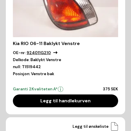
Kia RIO 06-11 Baklykt Venstre
OE-nr:
924011G210
Delkode:
Baklykt Venstre
null:
T1519442
Posisjon:
Venstre bak
Garanti 2
Kvaliteten A*
375 SEK
Legg til handlekurven
Legg til ønskeliste