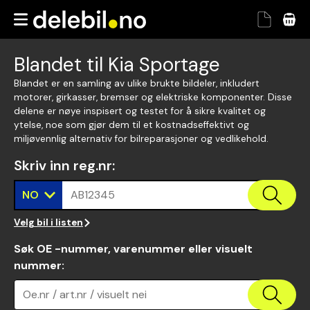
Blandet til Kia Sportage
Blandet er en samling av ulike brukte bildeler, inkludert
motorer, girkasser, bremser og elektriske komponenter. Disse
delene er nøye inspisert og testet for å sikre kvalitet og
ytelse, noe som gjør dem til et kostnadseffektivt og
miljøvennlig alternativ for bilreparasjoner og vedlikehold.
Skriv inn reg.nr
:
NO
AB12345
Velg bil i listen
Søk OE -nummer, varenummer eller visuelt
nummer
:
Oe.nr / art.nr / visuelt nei