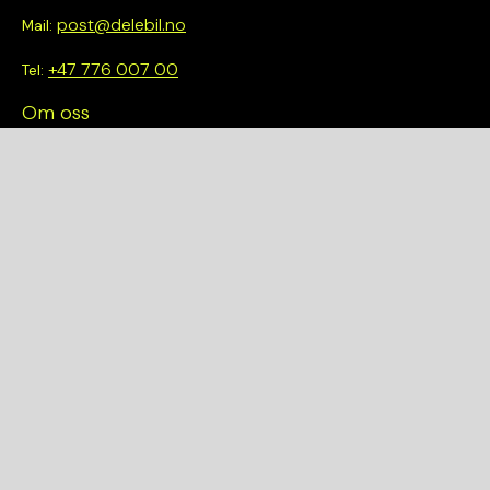
post@delebil.no
Mail:
+47 776 007 00
Tel:
Om oss
Vi tror på å gjøre det enkelt å velge riktig. Hos oss får du ikke
bare tilgang til et bredt utvalg av kvalitetskontrollerte deler –
du blir også en del av en smartere og mer bærekraftig
fremtid.
Hurtiglenker
Om oss
Finn et anlegg
Bilmodeller
Personvernerklæring
Kjøpsvilkår
Kvalitet og Miljø
Garantier