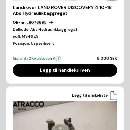
Landrover LAND ROVER DISCOVERY 4 10-16
Abs Hydraulikkaggregat
OE-nr:
LR076695
Delkode:
Abs Hydraulikkaggregat
null:
MS41129
Posisjon:
Uspesifisert
Garanti 2
Kvaliteten A
8 000 SEK
Legg til handlekurven
Legg til ønskeliste