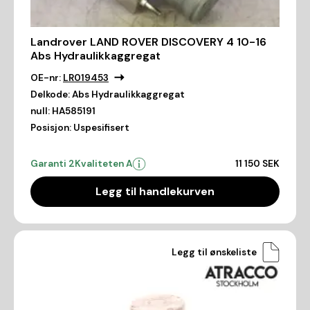
Landrover LAND ROVER DISCOVERY 4 10-16
Abs Hydraulikkaggregat
OE-nr:
LR019453
Delkode:
Abs Hydraulikkaggregat
null:
HA585191
Posisjon:
Uspesifisert
Garanti 2
Kvaliteten A
11 150 SEK
Legg til handlekurven
Legg til ønskeliste