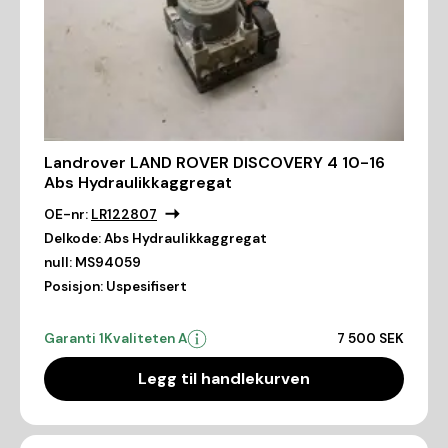
Landrover LAND ROVER DISCOVERY 4 10-16
Abs Hydraulikkaggregat
OE-nr:
LR122807
Delkode:
Abs Hydraulikkaggregat
null:
MS94059
Posisjon:
Uspesifisert
Garanti 1
Kvaliteten A
7 500 SEK
Legg til handlekurven