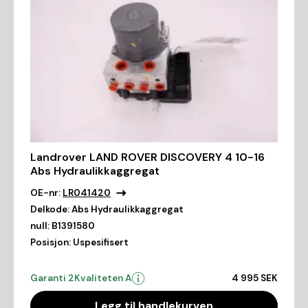
Landrover LAND ROVER DISCOVERY 4 10-16
Abs Hydraulikkaggregat
OE-nr:
LR041420
Delkode:
Abs Hydraulikkaggregat
null:
B1391580
Posisjon:
Uspesifisert
Garanti 2
Kvaliteten A
4 995 SEK
Legg til handlekurven