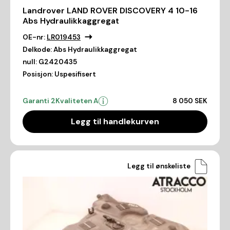
Landrover LAND ROVER DISCOVERY 4 10-16
Abs Hydraulikkaggregat
OE-nr:
LR019453
Delkode:
Abs Hydraulikkaggregat
null:
G2420435
Posisjon:
Uspesifisert
Garanti 2
Kvaliteten A
8 050 SEK
Legg til handlekurven
Legg til ønskeliste