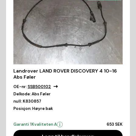
Landrover LAND ROVER DISCOVERY 4 10-16
Abs Føler
OE-nr:
SSB500102
Delkode:
Abs Føler
null:
K830857
Posisjon:
Høyre bak
Garanti 1
Kvaliteten A
653 SEK