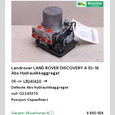
Landrover LAND ROVER DISCOVERY 4 10-16
Abs Hydraulikkaggregat
OE-nr:
LR041420
Delkode:
Abs Hydraulikkaggregat
null:
G2245370
Posisjon:
Uspesifisert
Garanti 2
Kvaliteten A
6 850 SEK