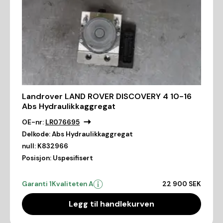
Landrover LAND ROVER DISCOVERY 4 10-16
Abs Hydraulikkaggregat
OE-nr:
LR076695
Delkode:
Abs Hydraulikkaggregat
null:
K832966
Posisjon:
Uspesifisert
Garanti 1
Kvaliteten A
22 900 SEK
Legg til handlekurven