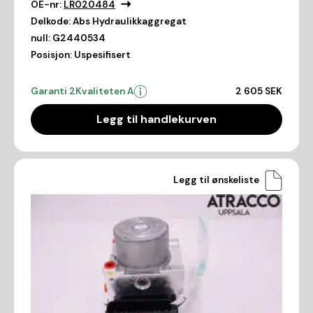
OE-nr:
LR020484
Delkode:
Abs Hydraulikkaggregat
null:
G2440534
Posisjon:
Uspesifisert
Garanti 2
Kvaliteten A
2 605 SEK
Legg til handlekurven
Legg til ønskeliste