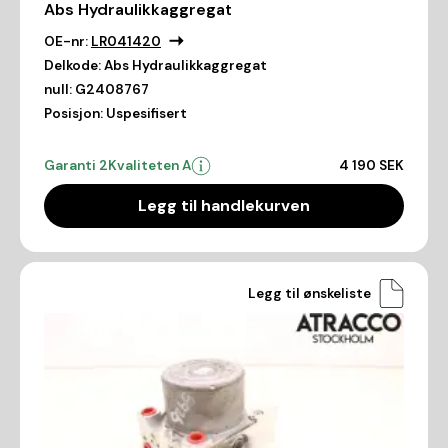
Abs Hydraulikkaggregat
OE-nr:
LR041420
Delkode:
Abs Hydraulikkaggregat
null:
G2408767
Posisjon:
Uspesifisert
Garanti 2
Kvaliteten A
4 190 SEK
Legg til handlekurven
Legg til ønskeliste