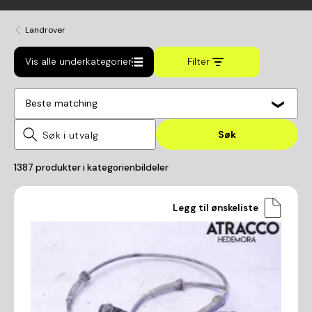
Landrover
Vis alle underkategorier
Filter
Beste matching
Søk
1387
produkter i kategorien
bildeler
Legg til ønskeliste