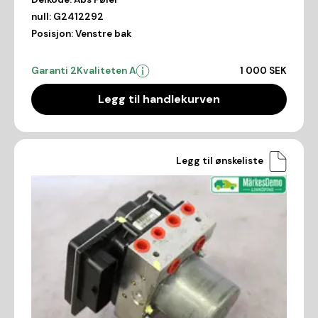
null:
G2412292
Posisjon:
Venstre bak
Garanti 2
Kvaliteten A
1 000 SEK
Legg til handlekurven
Legg til ønskeliste