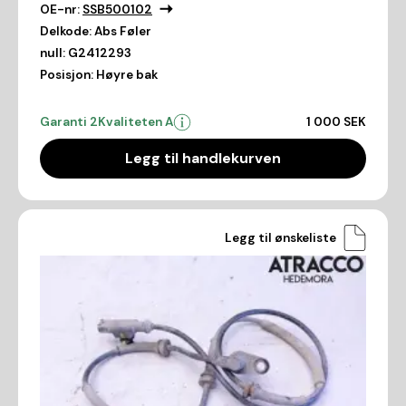
OE-nr:
SSB500102
Delkode:
Abs Føler
null:
G2412293
Posisjon:
Høyre bak
Garanti 2
Kvaliteten A
1 000 SEK
Legg til handlekurven
Legg til ønskeliste