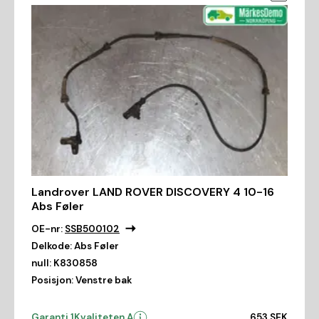
Landrover LAND ROVER DISCOVERY 4 10-16
Abs Føler
OE-nr:
SSB500102
Delkode:
Abs Føler
null:
K830858
Posisjon:
Venstre bak
Garanti 1
Kvaliteten A
653 SEK