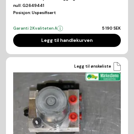
null:
G2649441
Posisjon:
Uspesifisert
Garanti 2
Kvaliteten A
5 190 SEK
Legg til handlekurven
Legg til ønskeliste