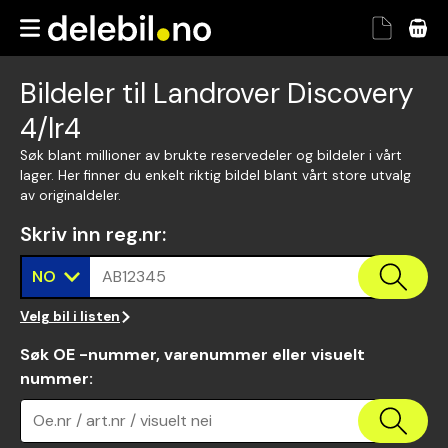
Bildeler til Landrover Discovery
4/lr4
Søk blant millioner av brukte reservedeler og bildeler i vårt
lager. Her finner du enkelt riktig bildel blant vårt store utvalg
av originaldeler.
Skriv inn reg.nr
:
NO
AB12345
Velg bil i listen
Søk OE -nummer, varenummer eller visuelt
nummer
:
Oe.nr / art.nr / visuelt nei