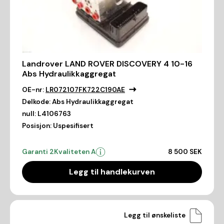
Landrover LAND ROVER DISCOVERY 4 10-16
Abs Hydraulikkaggregat
OE-nr:
LR072107FK722C190AE
Delkode:
Abs Hydraulikkaggregat
null:
L4106763
Posisjon:
Uspesifisert
Garanti 2
Kvaliteten A
8 500 SEK
Legg til handlekurven
Legg til ønskeliste