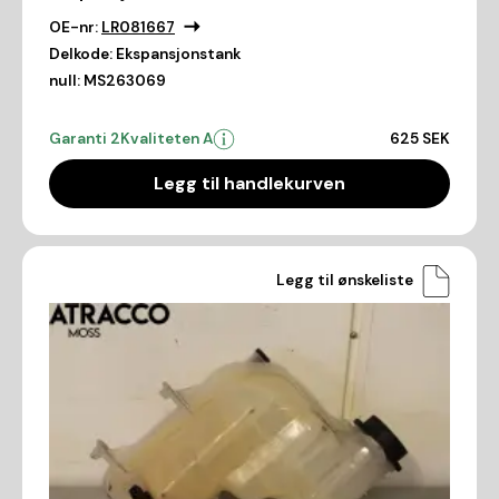
OE-nr:
LR081667
Delkode:
Ekspansjonstank
null:
MS263069
Garanti 2
Kvaliteten A
625 SEK
Legg til handlekurven
Legg til ønskeliste