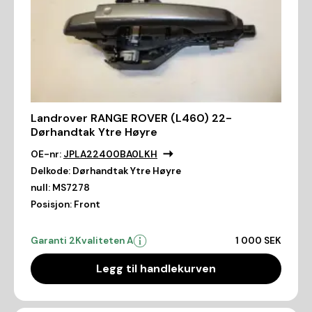
Landrover RANGE ROVER (L460) 22-
Dørhandtak Ytre Høyre
OE-nr:
JPLA22400BA0LKH
Delkode:
Dørhandtak Ytre Høyre
null:
MS7278
Posisjon:
Front
Garanti 2
Kvaliteten A
1 000 SEK
Legg til handlekurven