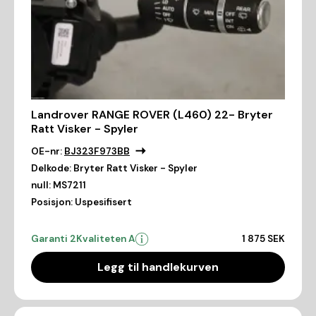
Landrover RANGE ROVER (L460) 22- Bryter
Ratt Visker - Spyler
OE-nr:
BJ323F973BB
Delkode:
Bryter Ratt Visker - Spyler
null:
MS7211
Posisjon:
Uspesifisert
Garanti 2
Kvaliteten A
1 875 SEK
Legg til handlekurven