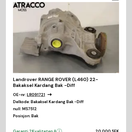
Landrover RANGE ROVER (L460) 22-
Bakaksel Kardang Bak -Diff
OE-nr:
LR091721
Delkode:
Bakaksel Kardang Bak -Diff
null:
MS7512
Posisjon:
Bak
Garanti 2
Kvaliteten A
20 000 SEK