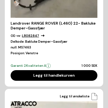
Landrover RANGE ROVER (L460) 22- Bakluke
Demper-Gassfjær
OE-nr:
LR082847
Delkode:
Bakluke Demper-Gassfjær
null:
MS7463
Posisjon:
Venstre
Garanti 2
Kvaliteten A
1 000 SEK
Legg til handlekurven
Legg til ønskeliste