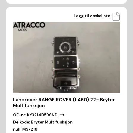
Legg til ønskeliste
Landrover RANGE ROVER (L460) 22- Bryter
Multifunksjon
OE-nr:
KY3214B596ND
Delkode:
Bryter Multifunksjon
null:
MS7218