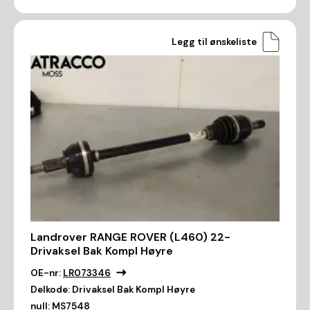
Legg til ønskeliste
Landrover RANGE ROVER (L460) 22-
Drivaksel Bak Kompl Høyre
OE-nr:
LR073346
Delkode:
Drivaksel Bak Kompl Høyre
null:
MS7548