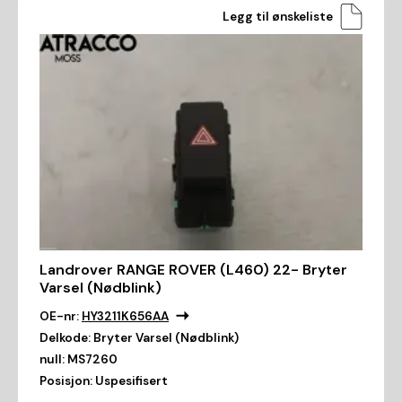
Legg til ønskeliste
Landrover RANGE ROVER (L460) 22- Bryter
Varsel (Nødblink)
OE-nr:
HY3211K656AA
Delkode:
Bryter Varsel (Nødblink)
null:
MS7260
Posisjon:
Uspesifisert