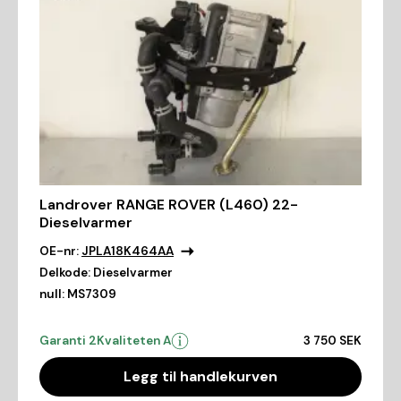
Landrover RANGE ROVER (L460) 22-
Dieselvarmer
OE-nr:
JPLA18K464AA
Delkode:
Dieselvarmer
null:
MS7309
Garanti 2
Kvaliteten A
3 750 SEK
Legg til handlekurven