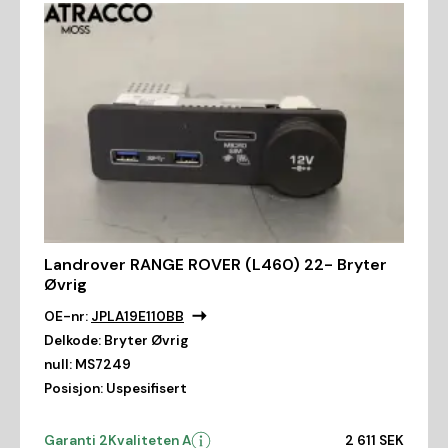
Landrover RANGE ROVER (L460) 22- Bryter
Øvrig
OE-nr:
JPLA19E110BB
Delkode:
Bryter Øvrig
null:
MS7249
Posisjon:
Uspesifisert
Garanti 2
Kvaliteten A
2 611 SEK