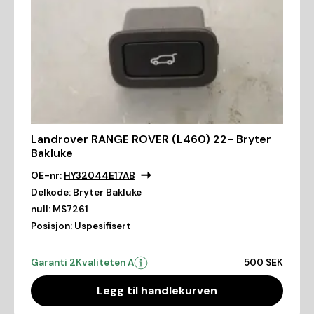
Landrover RANGE ROVER (L460) 22- Bryter
Bakluke
OE-nr:
HY32044E17AB
Delkode:
Bryter Bakluke
null:
MS7261
Posisjon:
Uspesifisert
Garanti 2
Kvaliteten A
500 SEK
Legg til handlekurven