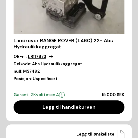
Landrover RANGE ROVER (L460) 22- Abs
Hydraulikkaggregat
OE-nr:
LR117873
Delkode:
Abs Hydraulikkaggregat
null:
MS7492
Posisjon:
Uspesifisert
Garanti 2
Kvaliteten A
15 000 SEK
Legg til handlekurven
Legg til ønskeliste