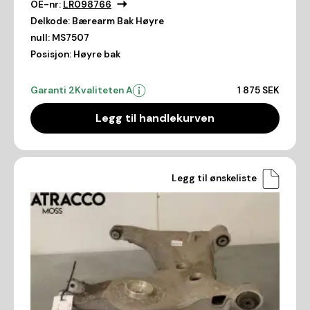
OE-nr:
LR098766
Delkode:
Bærearm Bak Høyre
null:
MS7507
Posisjon:
Høyre bak
Garanti 2
Kvaliteten A
1 875 SEK
Legg til handlekurven
Legg til ønskeliste