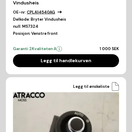
Vindusheis
OE-nr:
CPLA14540AG
Delkode:
Bryter Vindusheis
null:
MS7324
Posisjon:
Venstre front
Garanti 2
Kvaliteten A
1 000 SEK
Legg til handlekurven
Legg til ønskeliste