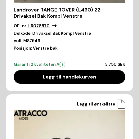
Landrover RANGE ROVER (L460) 22-
Drivaksel Bak Kompl Venstre
OE-nr:
LR078570
Delkode:
Drivaksel Bak Kompl Venstre
null:
MS7546
Posisjon:
Venstre bak
Garanti 2
Kvaliteten A
3 750 SEK
Legg til handlekurven
Legg til ønskeliste