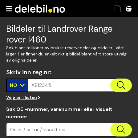
Bildeler til Landrover Range
rover l460
Søk blant millioner av brukte reservedeler og bildeler i vårt
lager. Her finner du enkelt riktig bildel blant vårt store utvalg
av originaldeler.
Skriv inn reg.nr
:
NO
AB12345
Velg bil i listen
Søk OE -nummer, varenummer eller visuelt
nummer
:
Oe.nr / art.nr / visuelt nei