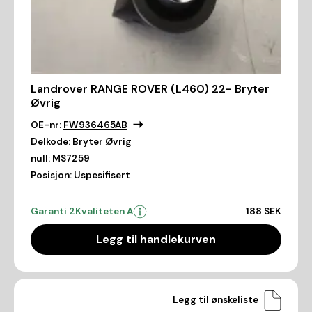
Landrover RANGE ROVER (L460) 22- Bryter
Øvrig
OE-nr:
FW936465AB
Delkode:
Bryter Øvrig
null:
MS7259
Posisjon:
Uspesifisert
Garanti 2
Kvaliteten A
188 SEK
Legg til handlekurven
Legg til ønskeliste