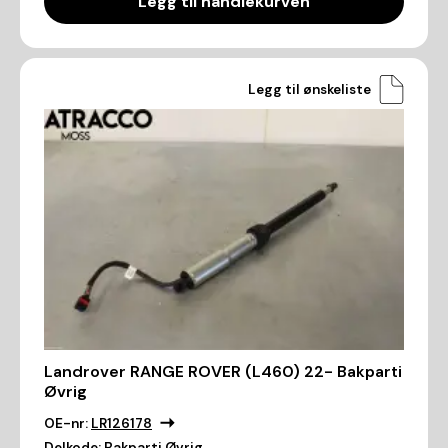
Legg til handlekurven
Legg til ønskeliste
Landrover RANGE ROVER (L460) 22- Bakparti
Øvrig
OE-nr:
LR126178
Delkode:
Bakparti Øvrig