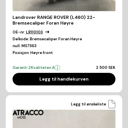
Landrover RANGE ROVER (L460) 22-
Bremsecaliper Foran Høyre
OE-nr:
LR110103
Delkode:
Bremsecaliper Foran Høyre
null:
MS7563
Posisjon:
Høyre front
Garanti 2
Kvaliteten A
2 500 SEK
Legg til handlekurven
Legg til ønskeliste