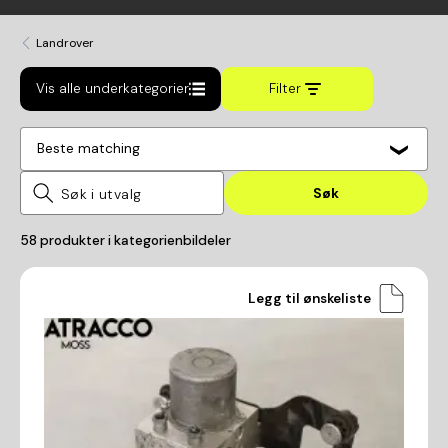
Landrover
Vis alle underkategorier
Filter
Beste matching
Søk
58
produkter i kategorien
bildeler
Legg til ønskeliste