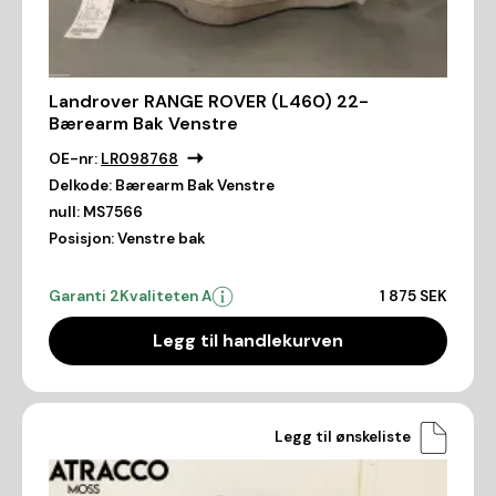
Landrover RANGE ROVER (L460) 22-
Bærearm Bak Venstre
OE-nr:
LR098768
Delkode:
Bærearm Bak Venstre
null:
MS7566
Posisjon:
Venstre bak
Garanti 2
Kvaliteten A
1 875 SEK
Legg til handlekurven
Legg til ønskeliste