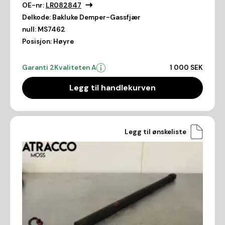
OE-nr:
LR082847
Delkode:
Bakluke Demper-Gassfjær
null:
MS7462
Posisjon:
Høyre
Garanti 2
Kvaliteten A
1 000 SEK
Legg til handlekurven
Legg til ønskeliste