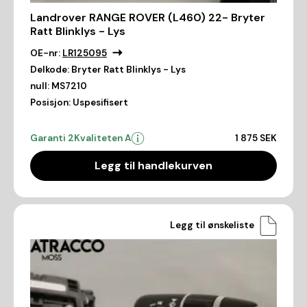
Landrover RANGE ROVER (L460) 22- Bryter
Ratt Blinklys - Lys
OE-nr:
LR125095
Delkode:
Bryter Ratt Blinklys - Lys
null:
MS7210
Posisjon:
Uspesifisert
Garanti 2
Kvaliteten A
1 875 SEK
Legg til handlekurven
Legg til ønskeliste