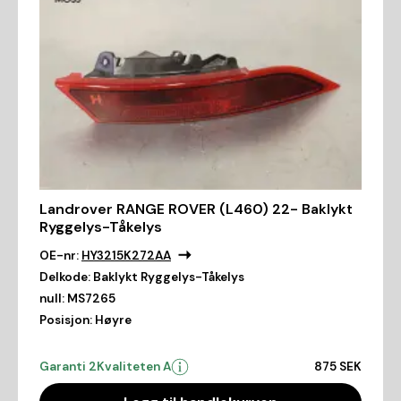
Landrover RANGE ROVER (L460) 22- Baklykt
Ryggelys-Tåkelys
OE-nr:
HY3215K272AA
Delkode:
Baklykt Ryggelys-Tåkelys
null:
MS7265
Posisjon:
Høyre
Garanti 2
Kvaliteten A
875 SEK