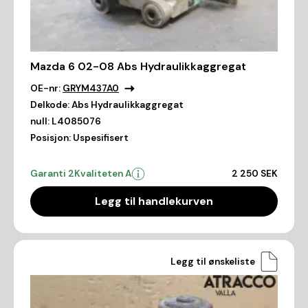
Mazda 6 02-08 Abs Hydraulikkaggregat
OE-nr:
GRYM437A0
Delkode:
Abs Hydraulikkaggregat
null:
L4085076
Posisjon:
Uspesifisert
Garanti 2
Kvaliteten A
2 250 SEK
Legg til handlekurven
Legg til ønskeliste