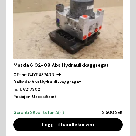
Mazda 6 02-08 Abs Hydraulikkaggregat
OE-nr:
GJYE437A0B
Delkode:
Abs Hydraulikkaggregat
null:
V217302
Posisjon:
Uspesifisert
Garanti 2
Kvaliteten A
2 500 SEK
Legg til handlekurven