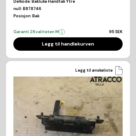
Delkode:
Bakluke Handtak Ytre
null:
B878746
Posisjon:
Bak
Garanti 2
Kvaliteten M
95 SEK
Legg til handlekurven
Legg til ønskeliste