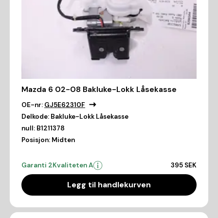
Mazda 6 02-08 Bakluke-Lokk Låsekasse
OE-nr:
GJ5E62310F
Delkode:
Bakluke-Lokk Låsekasse
null:
B1211378
Posisjon:
Midten
Garanti 2
Kvaliteten A
395 SEK
Legg til handlekurven