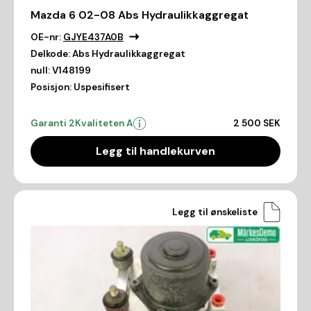
Mazda 6 02-08 Abs Hydraulikkaggregat
OE-nr:
GJYE437A0B
Delkode:
Abs Hydraulikkaggregat
null:
V148199
Posisjon:
Uspesifisert
Garanti 2
Kvaliteten A
2 500 SEK
Legg til handlekurven
Legg til ønskeliste