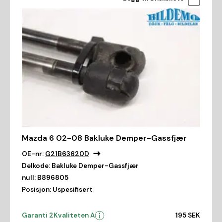
Mazda 6 02-08 Bakluke Demper-Gassfjær
OE-nr:
G21B63620D
Delkode:
Bakluke Demper-Gassfjær
null:
B896805
Posisjon:
Uspesifisert
Garanti 2
Kvaliteten A
195 SEK