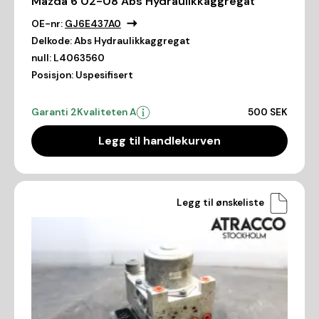
Mazda 6 02-08 Abs Hydraulikkaggregat
OE-nr:
GJ6E437A0
Delkode:
Abs Hydraulikkaggregat
null:
L4063560
Posisjon:
Uspesifisert
Garanti 2
Kvaliteten A
500 SEK
Legg til handlekurven
Legg til ønskeliste