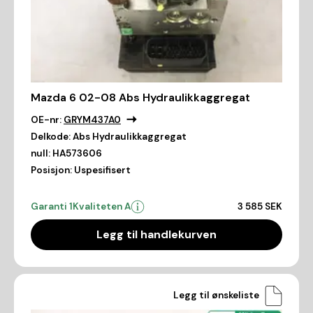
Mazda 6 02-08 Abs Hydraulikkaggregat
OE-nr:
GRYM437A0
Delkode:
Abs Hydraulikkaggregat
null:
HA573606
Posisjon:
Uspesifisert
Garanti 1
Kvaliteten A
3 585 SEK
Legg til handlekurven
Legg til ønskeliste