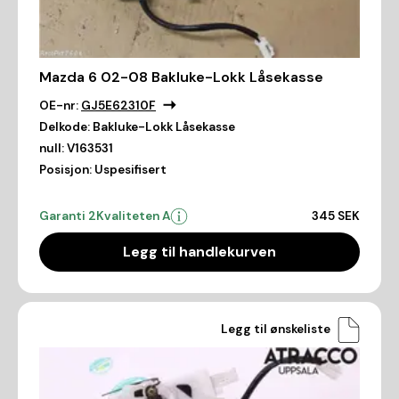
Mazda 6 02-08 Bakluke-Lokk Låsekasse
OE-nr:
GJ5E62310F
Delkode:
Bakluke-Lokk Låsekasse
null:
V163531
Posisjon:
Uspesifisert
Garanti 2
Kvaliteten A
345 SEK
Legg til handlekurven
Legg til ønskeliste