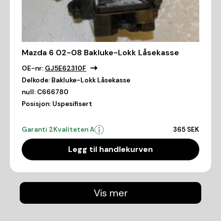
Mazda 6 02-08 Bakluke-Lokk Låsekasse
OE-nr:
GJ5E62310F
Delkode:
Bakluke-Lokk Låsekasse
null:
C666780
Posisjon:
Uspesifisert
Garanti 2
Kvaliteten A
365 SEK
Legg til handlekurven
Vis mer