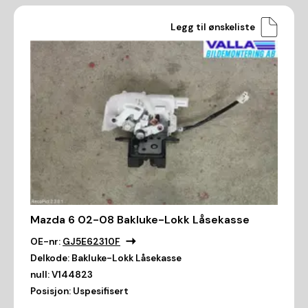
Legg til ønskeliste
Mazda 6 02-08 Bakluke-Lokk Låsekasse
OE-nr:
GJ5E62310F
Delkode:
Bakluke-Lokk Låsekasse
null:
V144823
Posisjon:
Uspesifisert