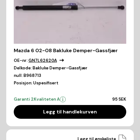
Mazda 6 02-08 Bakluke Demper-Gassfjær
OE-nr:
GN7L62620A
Delkode:
Bakluke Demper-Gassfjær
null:
B968713
Posisjon:
Uspesifisert
Garanti 2
Kvaliteten A
95 SEK
Legg til handlekurven
Legg til ønskeliste