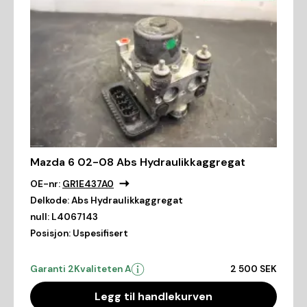
Mazda 6 02-08 Abs Hydraulikkaggregat
OE-nr:
GR1E437A0
Delkode:
Abs Hydraulikkaggregat
null:
L4067143
Posisjon:
Uspesifisert
Garanti 2
Kvaliteten A
2 500 SEK
Legg til handlekurven