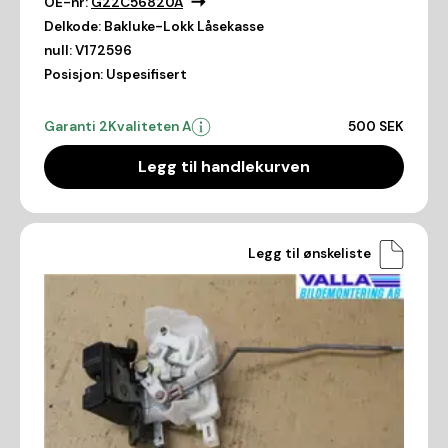
OE-nr:
G22C56820A
Delkode:
Bakluke-Lokk Låsekasse
null:
V172596
Posisjon:
Uspesifisert
Garanti 2
Kvaliteten A
500 SEK
Legg til handlekurven
Legg til ønskeliste