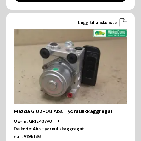
Legg til ønskeliste
Mazda 6 02-08 Abs Hydraulikkaggregat
OE-nr:
GR1E437A0
Delkode:
Abs Hydraulikkaggregat
null:
V196186