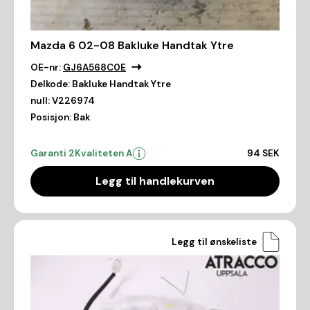
Mazda 6 02-08 Bakluke Handtak Ytre
OE-nr:
GJ6A568C0E
Delkode:
Bakluke Handtak Ytre
null:
V226974
Posisjon:
Bak
Garanti 2
Kvaliteten A
94 SEK
Legg til handlekurven
Legg til ønskeliste