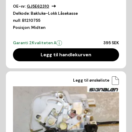
OE-nr:
GJ5E62310
Delkode:
Bakluke-Lokk Låsekasse
null:
B1210755
Posisjon:
Midten
Garanti 2
Kvaliteten A
395 SEK
Legg til handlekurven
Legg til ønskeliste