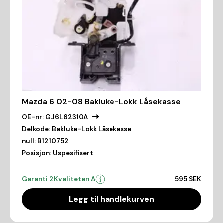
Mazda 6 02-08 Bakluke-Lokk Låsekasse
OE-nr:
GJ6L62310A
Delkode:
Bakluke-Lokk Låsekasse
null:
B1210752
Posisjon:
Uspesifisert
Garanti 2
Kvaliteten A
595 SEK
Legg til handlekurven