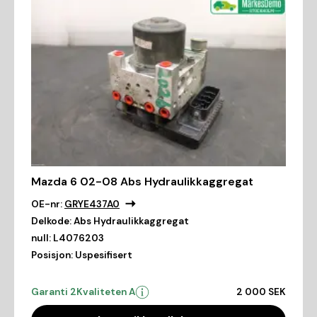
Mazda 6 02-08 Abs Hydraulikkaggregat
OE-nr:
GRYE437A0
Delkode:
Abs Hydraulikkaggregat
null:
L4076203
Posisjon:
Uspesifisert
Garanti 2
Kvaliteten A
2 000 SEK