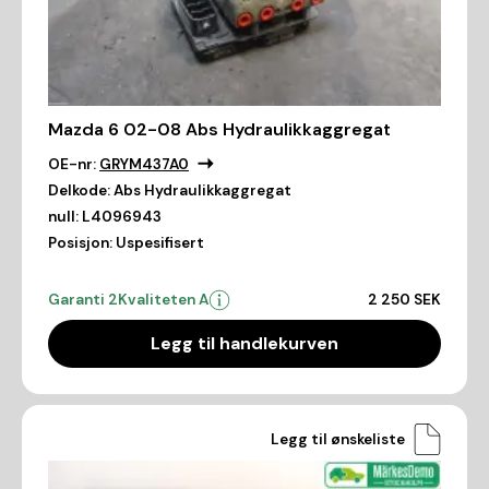
Mazda 6 02-08 Abs Hydraulikkaggregat
OE-nr:
GRYM437A0
Delkode:
Abs Hydraulikkaggregat
null:
L4096943
Posisjon:
Uspesifisert
Garanti 2
Kvaliteten A
2 250 SEK
Legg til handlekurven
Legg til ønskeliste