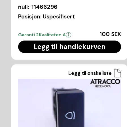
null:
T1466296
Posisjon:
Uspesifisert
100 SEK
Garanti 2
Kvaliteten A
Legg til handlekurven
Legg til ønskeliste