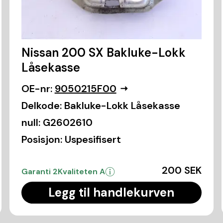
Nissan 200 SX Bakluke-Lokk
Låsekasse
OE-nr:
9050215F00
Delkode:
Bakluke-Lokk Låsekasse
null:
G2602610
Posisjon:
Uspesifisert
200 SEK
Garanti 2
Kvaliteten A
Legg til handlekurven