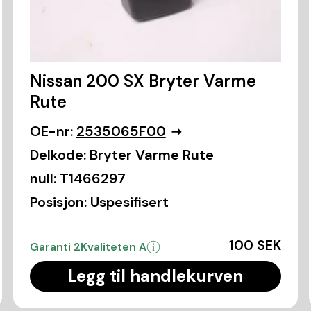
Nissan 200 SX Bryter Varme
Rute
OE-nr:
2535065F00
Delkode:
Bryter Varme Rute
null:
T1466297
Posisjon:
Uspesifisert
100 SEK
Garanti 2
Kvaliteten A
Legg til handlekurven