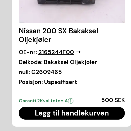
Nissan 200 SX Bakaksel
Oljekjøler
OE-nr:
2165244F00
Delkode:
Bakaksel Oljekjøler
null:
G2609465
Posisjon:
Uspesifisert
500 SEK
Garanti 2
Kvaliteten A
Legg til handlekurven