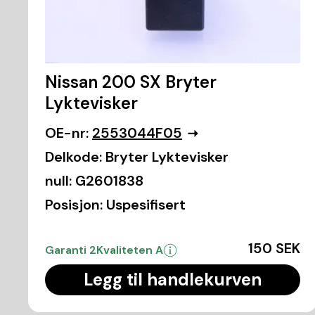
Nissan 200 SX Bryter
Lyktevisker
OE-nr:
2553044F05
Delkode:
Bryter Lyktevisker
null:
G2601838
Posisjon:
Uspesifisert
150 SEK
Garanti 2
Kvaliteten A
Legg til handlekurven