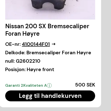
Nissan 200 SX Bremsecaliper
Foran Høyre
OE-nr:
4100144F01
Delkode:
Bremsecaliper Foran Høyre
null:
G2602210
Posisjon:
Høyre front
500 SEK
Garanti 2
Kvaliteten A
Legg til handlekurven