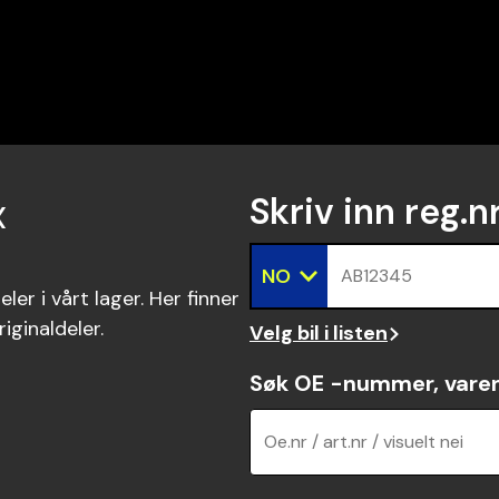
x
Skriv inn reg.n
NO
AB12345
ler i vårt lager. Her finner
riginaldeler.
Velg bil i listen
Søk OE -nummer, vare
Oe.nr / art.nr / visuelt nei