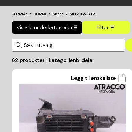
Startsida
Bildeler
Nissan
NISSAN 200 SX
Vis alle underkategorier
Filter
62
produkter i kategorien
bildeler
Legg til ønskeliste