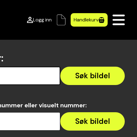
Logg inn
Handlekurv
r
:
Søk bildel
nummer eller visuelt nummer
:
Søk bildel