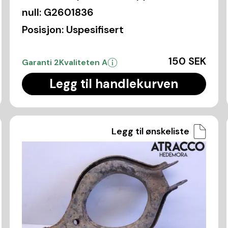
null:
G2601836
Posisjon:
Uspesifisert
150 SEK
Garanti 2
Kvaliteten A
Legg til handlekurven
Legg til ønskeliste