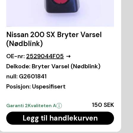
Nissan 200 SX Bryter Varsel
(Nødblink)
OE-nr:
2529044F05
Delkode:
Bryter Varsel (Nødblink)
null:
G2601841
Posisjon:
Uspesifisert
150 SEK
Garanti 2
Kvaliteten A
Legg til handlekurven