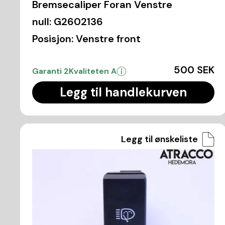
Bremsecaliper Foran Venstre
null:
G2602136
Posisjon:
Venstre front
500 SEK
Garanti 2
Kvaliteten A
Legg til handlekurven
Legg til ønskeliste