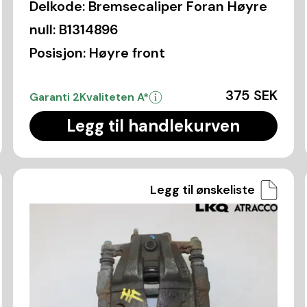
Delkode:
Bremsecaliper Foran Høyre
null:
B1314896
Posisjon:
Høyre front
375 SEK
Garanti 2
Kvaliteten A*
Legg til handlekurven
Legg til ønskeliste