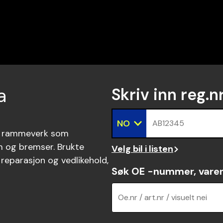
a
Skriv inn reg.n
NO
AB12345
ts rammeverk som
m og bremser. Brukte
Velg bil i listen
 reparasjon og vedlikehold,
Søk OE -nummer, vare
Oe.nr / art.nr / visuelt nei