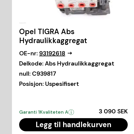
Opel TIGRA Abs
Hydraulikkaggregat
OE-nr:
93192618
Delkode:
Abs Hydraulikkaggregat
null:
C939817
Posisjon:
Uspesifisert
3 090 SEK
Garanti 1
Kvaliteten A
Legg til handlekurven