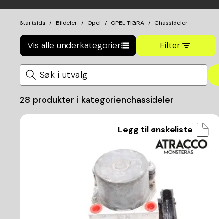
Startsida
Bildeler
Opel
OPEL TIGRA
Chassideler
Vis alle underkategorier
Filter
28
produkter i kategorien
chassideler
Legg til ønskeliste