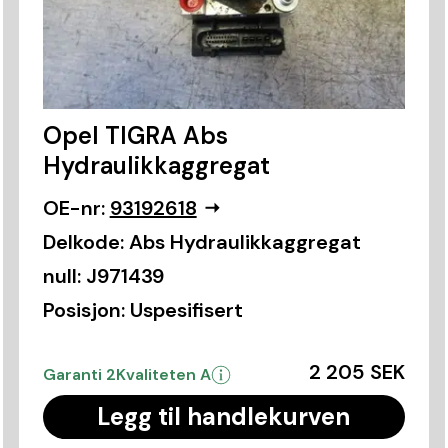
Opel TIGRA Abs
Hydraulikkaggregat
OE-nr:
93192618
Delkode:
Abs Hydraulikkaggregat
null:
J971439
Posisjon:
Uspesifisert
2 205 SEK
Garanti 2
Kvaliteten A
Legg til handlekurven