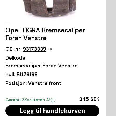
Opel TIGRA Bremsecaliper
Foran Venstre
OE-nr:
93173339
Delkode:
Bremsecaliper Foran Venstre
null:
B1178188
Posisjon:
Venstre front
345 SEK
Garanti 2
Kvaliteten A*
Legg til handlekurven