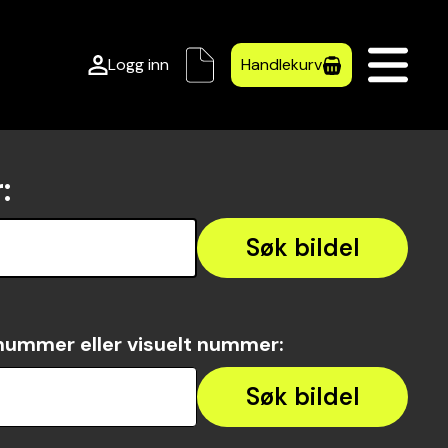
Logg inn
Handlekurv
r
:
Søk bildel
nummer eller visuelt nummer
:
Søk bildel