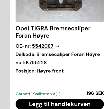
Opel TIGRA Bremsecaliper
Foran Høyre
OE-nr:
5542087
Delkode:
Bremsecaliper Foran Høyre
null:
K755228
Posisjon:
Høyre front
196 SEK
Garanti 1
Kvaliteten A
Legg til handlekurven