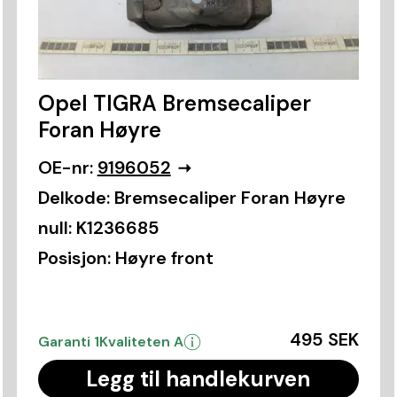
Opel TIGRA Bremsecaliper
Foran Høyre
OE-nr:
9196052
Delkode:
Bremsecaliper Foran Høyre
null:
K1236685
Posisjon:
Høyre front
495 SEK
Garanti 1
Kvaliteten A
Legg til handlekurven