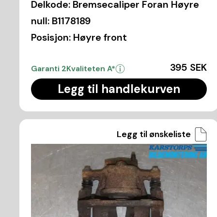
Delkode:
Bremsecaliper Foran Høyre
null:
B1178189
Posisjon:
Høyre front
395 SEK
Garanti 2
Kvaliteten A*
Legg til handlekurven
Legg til ønskeliste