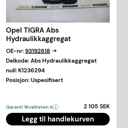
Opel TIGRA Abs
Hydraulikkaggregat
OE-nr:
93192618
Delkode:
Abs Hydraulikkaggregat
null:
K1236294
Posisjon:
Uspesifisert
2 105 SEK
Garanti 1
Kvaliteten A
Legg til handlekurven