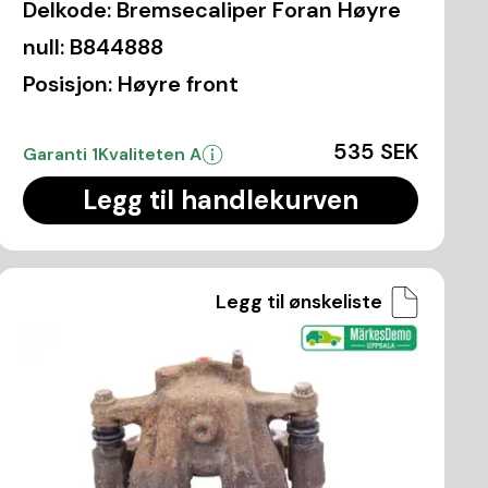
Delkode:
Bremsecaliper Foran Høyre
null:
B844888
Posisjon:
Høyre front
535 SEK
Garanti 1
Kvaliteten A
Legg til handlekurven
Legg til ønskeliste