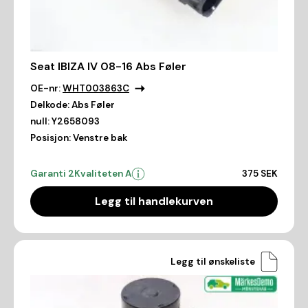
Seat IBIZA IV 08-16 Abs Føler
OE-nr:
WHT003863C
Delkode:
Abs Føler
null:
Y2658093
Posisjon:
Venstre bak
Garanti 2
Kvaliteten A
375 SEK
Legg til handlekurven
Legg til ønskeliste