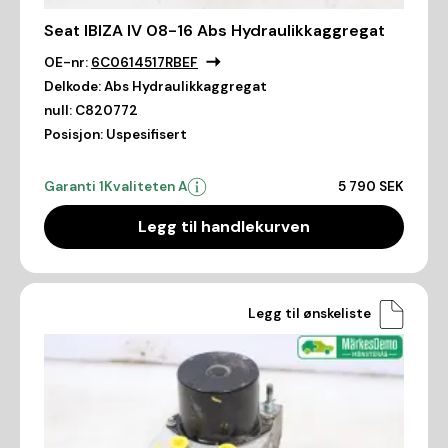
Seat IBIZA IV 08-16 Abs Hydraulikkaggregat
OE-nr:
6C0614517RBEF
Delkode:
Abs Hydraulikkaggregat
null:
C820772
Posisjon:
Uspesifisert
Garanti 1
Kvaliteten A
5 790 SEK
Legg til handlekurven
Legg til ønskeliste