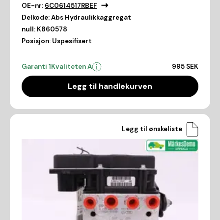
OE-nr:
6C0614517RBEF
Delkode:
Abs Hydraulikkaggregat
null:
K860578
Posisjon:
Uspesifisert
Garanti 1
Kvaliteten A
995 SEK
Legg til handlekurven
Legg til ønskeliste