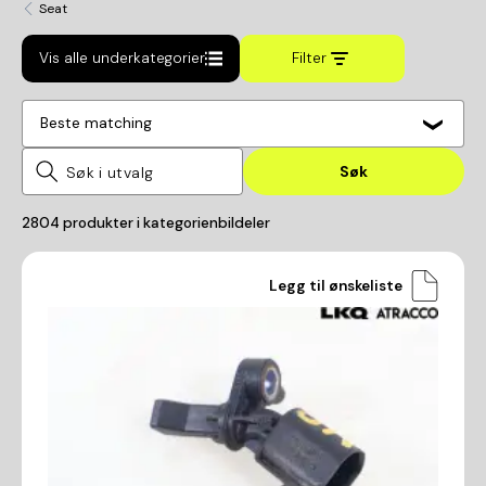
Seat
Vis alle underkategorier
Filter
Beste matching
Søk
2804
produkter i kategorien
bildeler
Legg til ønskeliste