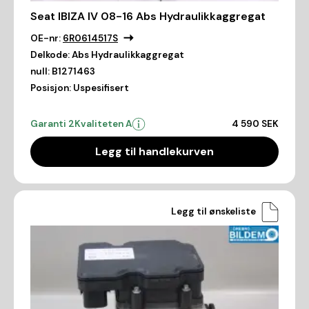
Seat IBIZA IV 08-16 Abs Hydraulikkaggregat
OE-nr:
6R0614517S
Delkode:
Abs Hydraulikkaggregat
null:
B1271463
Posisjon:
Uspesifisert
Garanti 2
Kvaliteten A
4 590 SEK
Legg til handlekurven
Legg til ønskeliste