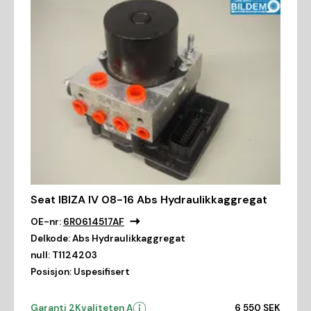
Seat IBIZA IV 08-16 Abs Hydraulikkaggregat
OE-nr:
6R0614517AF
Delkode:
Abs Hydraulikkaggregat
null:
T1124203
Posisjon:
Uspesifisert
Garanti 2
Kvaliteten A
6 550 SEK