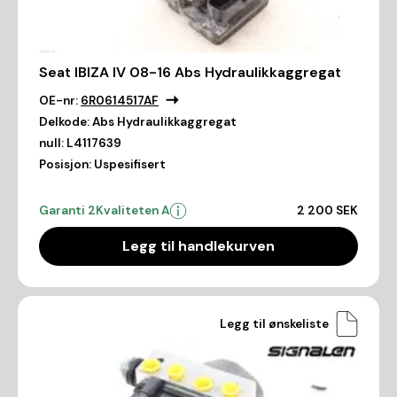
Seat IBIZA IV 08-16 Abs Hydraulikkaggregat
OE-nr:
6R0614517AF
Delkode:
Abs Hydraulikkaggregat
null:
L4117639
Posisjon:
Uspesifisert
Garanti 2
Kvaliteten A
2 200 SEK
Legg til handlekurven
Legg til ønskeliste