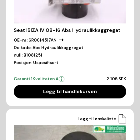
Seat IBIZA IV 08-16 Abs Hydraulikkaggregat
OE-nr:
6R0614517AN
Delkode:
Abs Hydraulikkaggregat
null:
B1081251
Posisjon:
Uspesifisert
Garanti 1
Kvaliteten A
2 105 SEK
Legg til handlekurven
Legg til ønskeliste