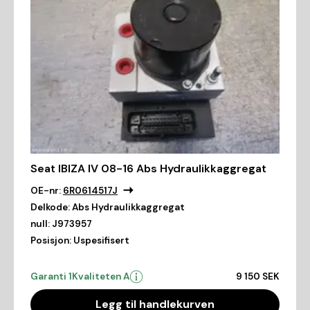
Seat IBIZA IV 08-16 Abs Hydraulikkaggregat
OE-nr:
6R0614517J
Delkode:
Abs Hydraulikkaggregat
null:
J973957
Posisjon:
Uspesifisert
Garanti 1
Kvaliteten A
9 150 SEK
Legg til handlekurven