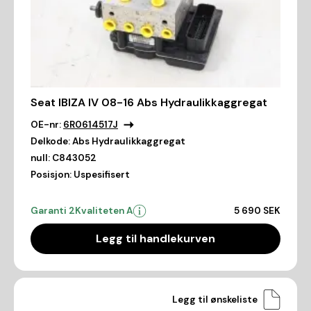
Seat IBIZA IV 08-16 Abs Hydraulikkaggregat
OE-nr:
6R0614517J
Delkode:
Abs Hydraulikkaggregat
null:
C843052
Posisjon:
Uspesifisert
Garanti 2
Kvaliteten A
5 690 SEK
Legg til handlekurven
Legg til ønskeliste