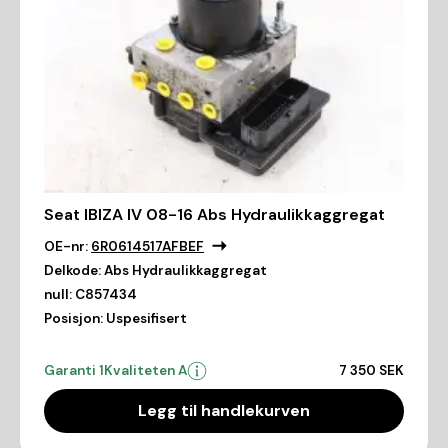
Seat IBIZA IV 08-16 Abs Hydraulikkaggregat
OE-nr:
6R0614517AFBEF
Delkode:
Abs Hydraulikkaggregat
null:
C857434
Posisjon:
Uspesifisert
Garanti 1
Kvaliteten A
7 350 SEK
Legg til handlekurven