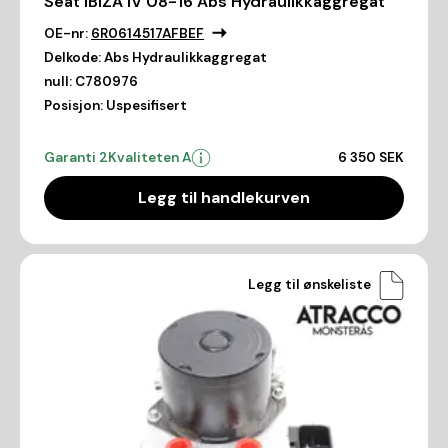
Seat IBIZA IV 08-16 Abs Hydraulikkaggregat
OE-nr:
6R0614517AFBEF
Delkode:
Abs Hydraulikkaggregat
null:
C780976
Posisjon:
Uspesifisert
Garanti 2
Kvaliteten A
6 350 SEK
Legg til handlekurven
Legg til ønskeliste