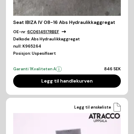
Seat IBIZA IV 08-16 Abs Hydraulikkaggregat
OE-nr:
6C0614517RBEF
Delkode:
Abs Hydraulikkaggregat
null:
K965264
Posisjon:
Uspesifisert
Garanti 1
Kvaliteten A
846 SEK
Legg til handlekurven
Legg til ønskeliste