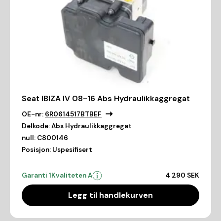
Seat IBIZA IV 08-16 Abs Hydraulikkaggregat
OE-nr:
6R0614517BTBEF
Delkode:
Abs Hydraulikkaggregat
null:
C800146
Posisjon:
Uspesifisert
Garanti 1
Kvaliteten A
4 290 SEK
Legg til handlekurven