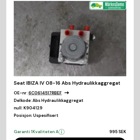
Seat IBIZA IV 08-16 Abs Hydraulikkaggregat
OE-nr:
6C0614517RBEF
Delkode:
Abs Hydraulikkaggregat
null:
K904129
Posisjon:
Uspesifisert
Garanti 1
Kvaliteten A
995 SEK