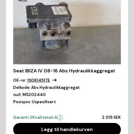
Seat IBIZA IV 08-16 Abs Hydraulikkaggregat
OE-nr:
1S0614517E
Delkode:
Abs Hydraulikkaggregat
null:
MS202440
Posisjon:
Uspesifisert
Garanti 2
Kvaliteten A
2 015 SEK
Legg til handlekurven