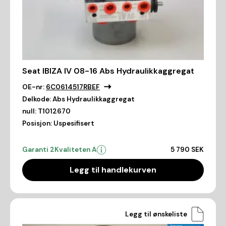
Seat IBIZA IV 08-16 Abs Hydraulikkaggregat
OE-nr:
6C0614517RBEF
Delkode:
Abs Hydraulikkaggregat
null:
T1012670
Posisjon:
Uspesifisert
Garanti 2
Kvaliteten A
5 790 SEK
Legg til handlekurven
Legg til ønskeliste