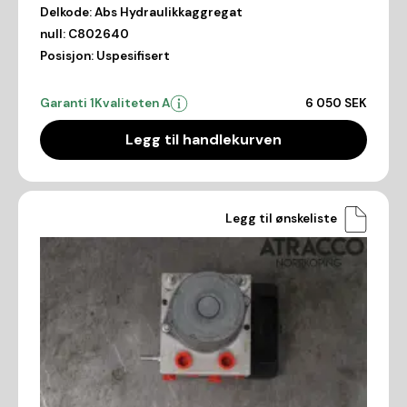
Delkode:
Abs Hydraulikkaggregat
null:
C802640
Posisjon:
Uspesifisert
Garanti 1
Kvaliteten A
6 050 SEK
Legg til handlekurven
Legg til ønskeliste