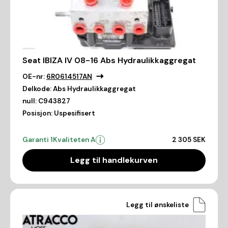
Seat IBIZA IV 08-16 Abs Hydraulikkaggregat
OE-nr:
6R0614517AN
Delkode:
Abs Hydraulikkaggregat
null:
C943827
Posisjon:
Uspesifisert
Garanti 1
Kvaliteten A
2 305 SEK
Legg til handlekurven
Legg til ønskeliste