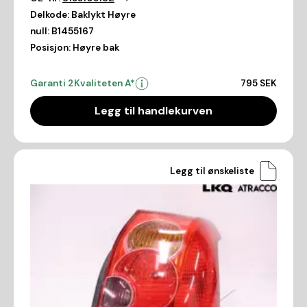
Delkode:
Baklykt Høyre
null:
B1455167
Posisjon:
Høyre bak
Garanti 2
Kvaliteten A*
795 SEK
Legg til handlekurven
Legg til ønskeliste