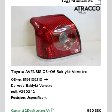
Legg til ønskeliste
Toyota AVENSIS 03-06 Baklykt Venstre
OE-nr:
8156105210
Delkode:
Baklykt Venstre
null:
V290242
Posisjon:
Uspesifisert
Garanti 2
Kvaliteten A*
990 SEK