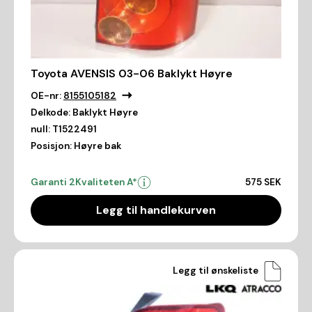
Toyota AVENSIS 03-06 Baklykt Høyre
OE-nr:
8155105182
Delkode:
Baklykt Høyre
null:
T1522491
Posisjon:
Høyre bak
Garanti 2
Kvaliteten A*
575 SEK
Legg til handlekurven
Legg til ønskeliste