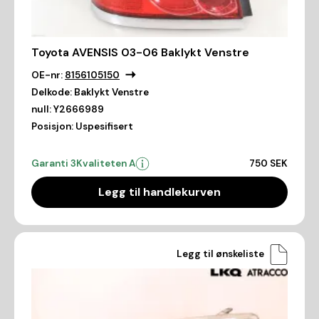
Toyota AVENSIS 03-06 Baklykt Venstre
OE-nr:
8156105150
Delkode:
Baklykt Venstre
null:
Y2666989
Posisjon:
Uspesifisert
Garanti 3
Kvaliteten A
750 SEK
Legg til handlekurven
Legg til ønskeliste