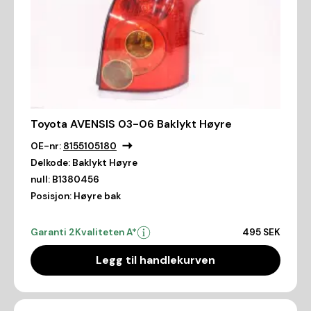
Toyota AVENSIS 03-06 Baklykt Høyre
OE-nr:
8155105180
Delkode:
Baklykt Høyre
null:
B1380456
Posisjon:
Høyre bak
Garanti 2
Kvaliteten A*
495 SEK
Legg til handlekurven