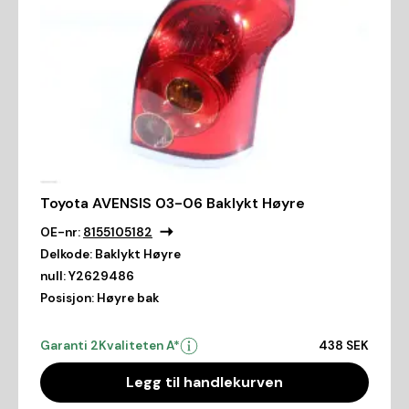
Toyota AVENSIS 03-06 Baklykt Høyre
OE-nr:
8155105182
Delkode:
Baklykt Høyre
null:
Y2629486
Posisjon:
Høyre bak
Garanti 2
Kvaliteten A*
438 SEK
Legg til handlekurven