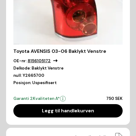
Toyota AVENSIS 03-06 Baklykt Venstre
OE-nr:
8156105172
Delkode:
Baklykt Venstre
null:
Y2665700
Posisjon:
Uspesifisert
Garanti 2
Kvaliteten A*
750 SEK
Legg til handlekurven