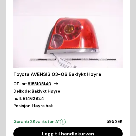
Toyota AVENSIS 03-06 Baklykt Høyre
OE-nr:
8155105140
Delkode:
Baklykt Høyre
null:
B1462924
Posisjon:
Høyre bak
Garanti 2
Kvaliteten A*
595 SEK
Legg til handlekurven