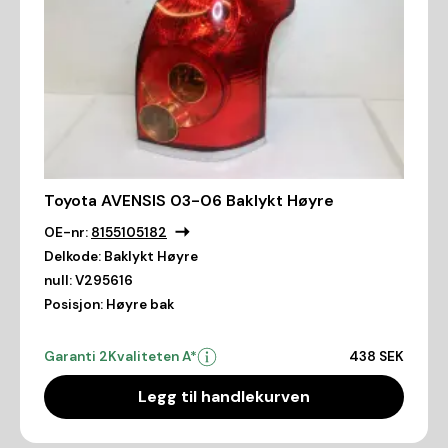
Toyota AVENSIS 03-06 Baklykt Høyre
OE-nr:
8155105182
Delkode:
Baklykt Høyre
null:
V295616
Posisjon:
Høyre bak
Garanti 2
Kvaliteten A*
438 SEK
Legg til handlekurven