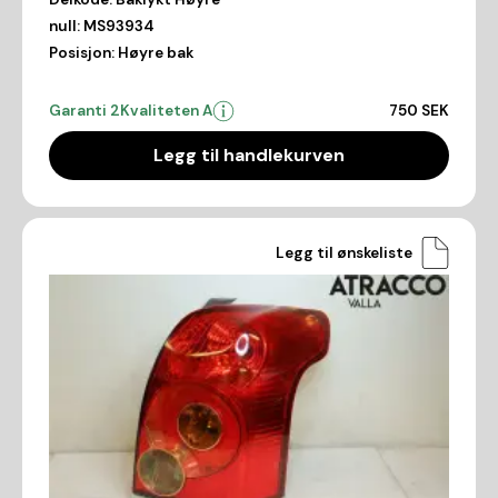
null:
MS93934
Posisjon:
Høyre bak
Garanti 2
Kvaliteten A
750 SEK
Legg til handlekurven
Legg til ønskeliste