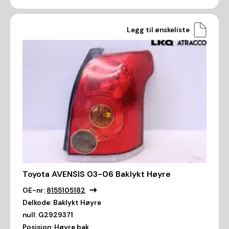
Legg til ønskeliste
Toyota AVENSIS 03-06 Baklykt Høyre
OE-nr:
8155105182
Delkode:
Baklykt Høyre
null:
G2929371
Posisjon:
Høyre bak