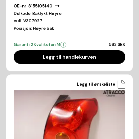
OE-nr:
8155105140
Delkode:
Baklykt Høyre
null:
V307927
Posisjon:
Høyre bak
Garanti 2
Kvaliteten M
563 SEK
Legg til handlekurven
Legg til ønskeliste