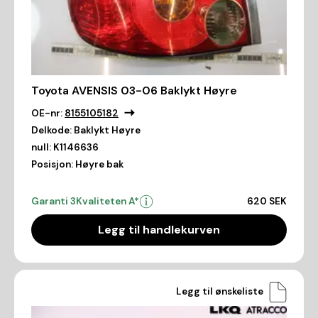
Toyota AVENSIS 03-06 Baklykt Høyre
OE-nr:
8155105182
Delkode:
Baklykt Høyre
null:
K1146636
Posisjon:
Høyre bak
Garanti 3
Kvaliteten A*
620 SEK
Legg til handlekurven
Legg til ønskeliste