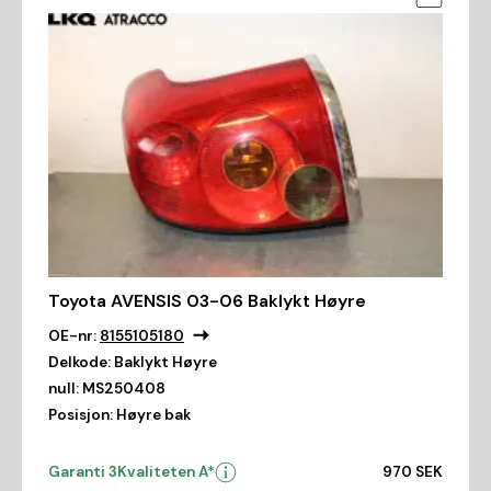
Toyota AVENSIS 03-06 Baklykt Høyre
OE-nr:
8155105180
Delkode:
Baklykt Høyre
null:
MS250408
Posisjon:
Høyre bak
Garanti 3
Kvaliteten A*
970 SEK