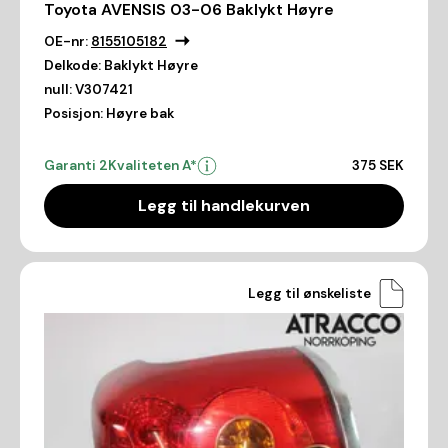
Toyota AVENSIS 03-06 Baklykt Høyre
OE-nr:
8155105182
Delkode:
Baklykt Høyre
null:
V307421
Posisjon:
Høyre bak
Garanti 2
Kvaliteten A*
375 SEK
Legg til handlekurven
Legg til ønskeliste