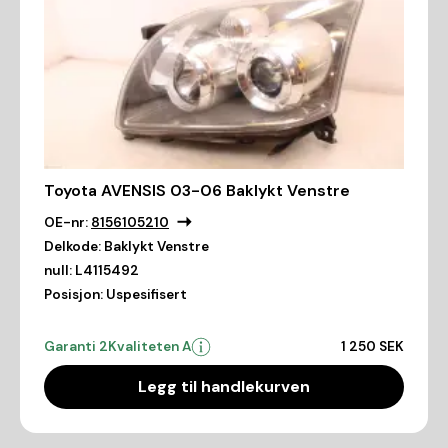
Toyota AVENSIS 03-06 Baklykt Venstre
OE-nr:
8156105210
Delkode:
Baklykt Venstre
null:
L4115492
Posisjon:
Uspesifisert
Garanti 2
Kvaliteten A
1 250 SEK
Legg til handlekurven