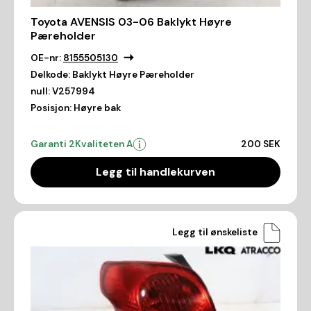
Toyota AVENSIS 03-06 Baklykt Høyre
Pæreholder
OE-nr:
8155505130
Delkode:
Baklykt Høyre Pæreholder
null:
V257994
Posisjon:
Høyre bak
Garanti 2
Kvaliteten A
200 SEK
Legg til handlekurven
Legg til ønskeliste