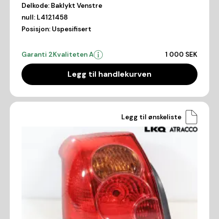
Delkode:
Baklykt Venstre
null:
L4121458
Posisjon:
Uspesifisert
Garanti 2
Kvaliteten A
1 000 SEK
Legg til handlekurven
Legg til ønskeliste