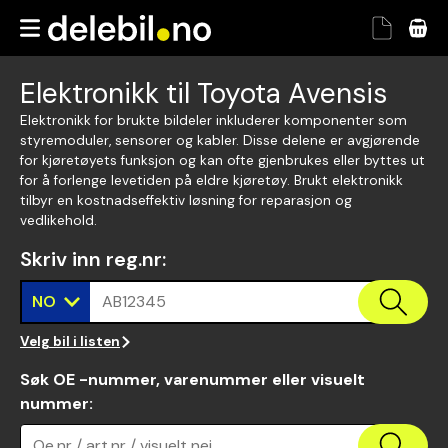
Elektronikk til Toyota Avensis
Elektronikk for brukte bildeler inkluderer komponenter som
styremoduler, sensorer og kabler. Disse delene er avgjørende
for kjøretøyets funksjon og kan ofte gjenbrukes eller byttes ut
for å forlenge levetiden på eldre kjøretøy. Brukt elektronikk
tilbyr en kostnadseffektiv løsning for reparasjon og
vedlikehold.
Skriv inn reg.nr
:
NO
AB12345
Velg bil i listen
Søk OE -nummer, varenummer eller visuelt
nummer
:
Oe.nr / art.nr / visuelt nei