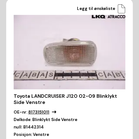
Legg til ønskeliste
Toyota LANDCRUISER J120 02-09 Blinklykt
Side Venstre
OE-nr:
8173151011
Delkode:
Blinklykt Side Venstre
null:
B1442314
Posisjon:
Venstre