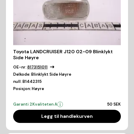
Toyota LANDCRUISER J120 02-09 Blinklykt
Side Høyre
OE-nr:
8173151011
Delkode:
Blinklykt Side Høyre
null:
B1442315
Posisjon:
Høyre
Garanti 2
Kvaliteten A
50 SEK
Legg til handlekurven