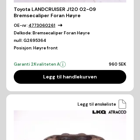
Toyota LANDCRUISER J120 02-09
Bremsecaliper Foran Høyre
OE-nr:
4773060261
Delkode:
Bremsecaliper Foran Høyre
null:
G2695364
Posisjon:
Høyre front
Garanti 2
Kvaliteten A
960 SEK
Legg til handlekurven
Legg til ønskeliste