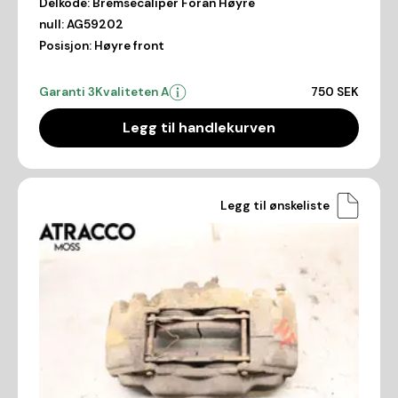
Delkode:
Bremsecaliper Foran Høyre
null:
AG59202
Posisjon:
Høyre front
Garanti 3
Kvaliteten A
750 SEK
Legg til handlekurven
Legg til ønskeliste