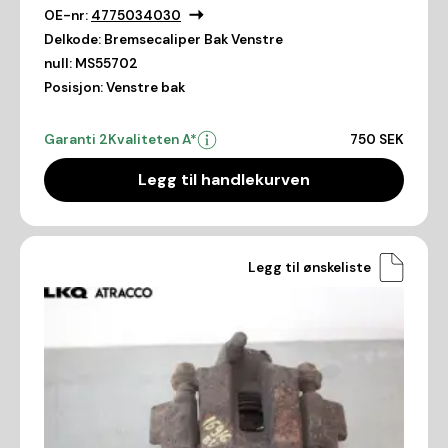
OE-nr:
4775034030
Delkode:
Bremsecaliper Bak Venstre
null:
MS55702
Posisjon:
Venstre bak
Garanti 2
Kvaliteten A*
750 SEK
Legg til handlekurven
Legg til ønskeliste