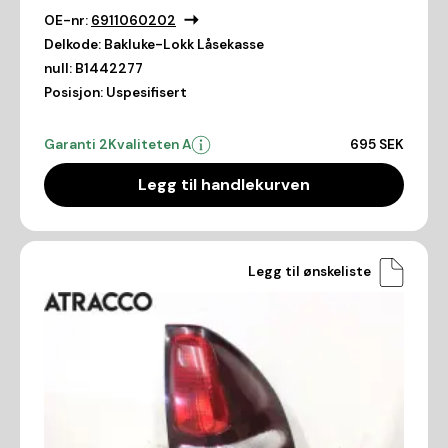
OE-nr:
6911060202
Delkode:
Bakluke-Lokk Låsekasse
null:
B1442277
Posisjon:
Uspesifisert
Garanti 2
Kvaliteten A
695 SEK
Legg til handlekurven
Legg til ønskeliste