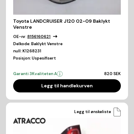
Toyota LANDCRUISER J120 02-09 Baklykt
Venstre
OE-nr:
8156160621
Delkode:
Baklykt Venstre
null:
K1268231
Posisjon:
Uspesifisert
Garanti 3
Kvaliteten A
820 SEK
Legg til handlekurven
Legg til ønskeliste