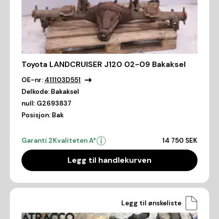
Toyota LANDCRUISER J120 02-09 Bakaksel
OE-nr:
411103D551
Delkode:
Bakaksel
null:
G2693837
Posisjon:
Bak
Garanti 2
Kvaliteten A*
14 750 SEK
Legg til handlekurven
Legg til ønskeliste