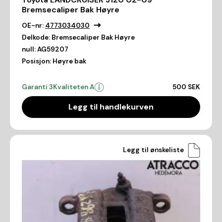
Bremsecaliper Bak Høyre
OE-nr:
4773034030
Delkode:
Bremsecaliper Bak Høyre
null:
AG59207
Posisjon:
Høyre bak
Garanti 3
Kvaliteten A
500 SEK
Legg til handlekurven
Legg til ønskeliste