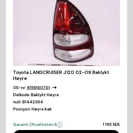
Toyota LANDCRUISER J120 02-09 Baklykt
Høyre
OE-nr:
8155160701
Delkode:
Baklykt Høyre
null:
B1442364
Posisjon:
Høyre bak
Garanti 2
Kvaliteten A
1 195 SEK