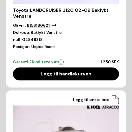
Toyota LANDCRUISER J120 02-09 Baklykt
Venstre
OE-nr:
8156160621
Delkode:
Baklykt Venstre
null:
G2848318
Posisjon:
Uspesifisert
Garanti 2
Kvaliteten A*
1 250 SEK
Legg til handlekurven
Legg til ønskeliste