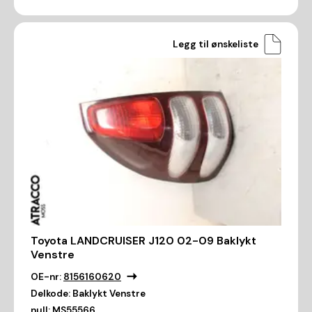
Legg til ønskeliste
Toyota LANDCRUISER J120 02-09 Baklykt
Venstre
OE-nr:
8156160620
Delkode:
Baklykt Venstre
null:
MS55566