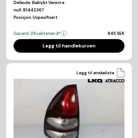
Delkode:
Baklykt Venstre
null:
B1442367
Posisjon:
Uspesifisert
Garanti 2
Kvaliteten A*
945 SEK
Legg til handlekurven
Legg til ønskeliste