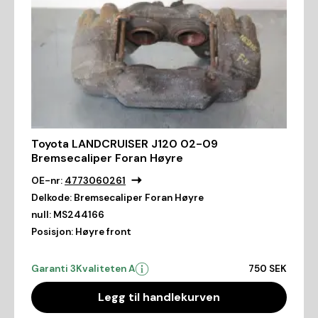
Toyota LANDCRUISER J120 02-09
Bremsecaliper Foran Høyre
OE-nr:
4773060261
Delkode:
Bremsecaliper Foran Høyre
null:
MS244166
Posisjon:
Høyre front
Garanti 3
Kvaliteten A
750 SEK
Legg til handlekurven