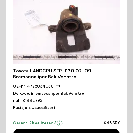
Toyota LANDCRUISER J120 02-09
Bremsecaliper Bak Venstre
OE-nr:
4775034030
Delkode:
Bremsecaliper Bak Venstre
null:
B1442793
Posisjon:
Uspesifisert
Garanti 2
Kvaliteten A
645 SEK