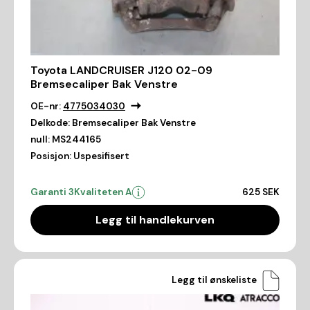
Toyota LANDCRUISER J120 02-09
Bremsecaliper Bak Venstre
OE-nr:
4775034030
Delkode:
Bremsecaliper Bak Venstre
null:
MS244165
Posisjon:
Uspesifisert
Garanti 3
Kvaliteten A
625 SEK
Legg til handlekurven
Legg til ønskeliste