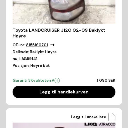
Toyota LANDCRUISER J120 02-09 Baklykt
Høyre
OE-nr:
8155160701
Delkode:
Baklykt Høyre
null:
AG59141
Posisjon:
Høyre bak
Garanti 3
Kvaliteten A
1 090 SEK
Legg til handlekurven
Legg til ønskeliste