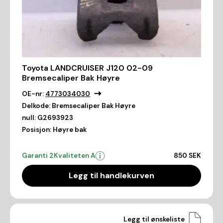
Toyota LANDCRUISER J120 02-09
Bremsecaliper Bak Høyre
OE-nr:
4773034030
Delkode:
Bremsecaliper Bak Høyre
null:
G2693923
Posisjon:
Høyre bak
Garanti 2
Kvaliteten A
850 SEK
Legg til handlekurven
Legg til ønskeliste