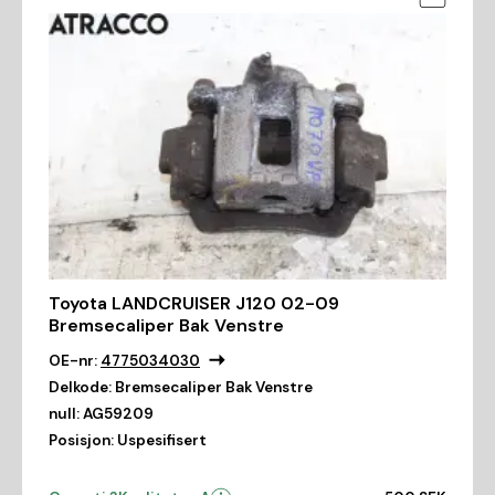
Toyota LANDCRUISER J120 02-09
Bremsecaliper Bak Venstre
OE-nr:
4775034030
Delkode:
Bremsecaliper Bak Venstre
null:
AG59209
Posisjon:
Uspesifisert