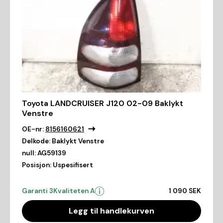
Toyota LANDCRUISER J120 02-09 Baklykt
Venstre
OE-nr:
8156160621
Delkode:
Baklykt Venstre
null:
AG59139
Posisjon:
Uspesifisert
Garanti 3
Kvaliteten A
1 090 SEK
Legg til handlekurven