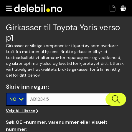
Girkasser til Toyota Yaris verso
p1
Girkasser er viktige komponenter i kjøretøy som overfører
kraft fra motoren til hjulene. Brukte girkasser tilbyr et
kostnadseffektivt alternativ for reparasjoner og vedlikehold,
og sikrer optimal ytelse og levetid for kjøretøyet ditt. Utforsk
vårt utvalg av høykvalitets brukte girkasser for å finne riktig
del for ditt behov.
Skriv inn reg.nr
:
NO
AB12345
Velg bil i listen
Søk OE -nummer, varenummer eller visuelt
nummer
: