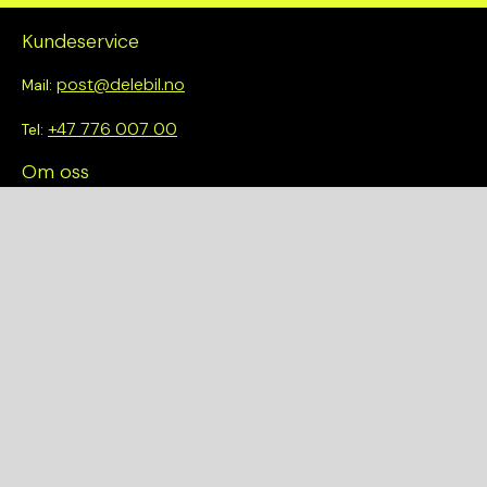
Kundeservice
post@delebil.no
Mail:
+47 776 007 00
Tel:
Om oss
Vi tror på å gjøre det enkelt å velge riktig. Hos oss får du ikke
bare tilgang til et bredt utvalg av kvalitetskontrollerte deler –
du blir også en del av en smartere og mer bærekraftig
fremtid.
Hurtiglenker
Om oss
Finn et anlegg
Bilmodeller
Personvernerklæring
Kjøpsvilkår