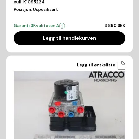
null:
K1095224
Posisjon:
Uspesifisert
Garanti 3
Kvaliteten A
3 890 SEK
Legg til handlekurven
Legg til ønskeliste