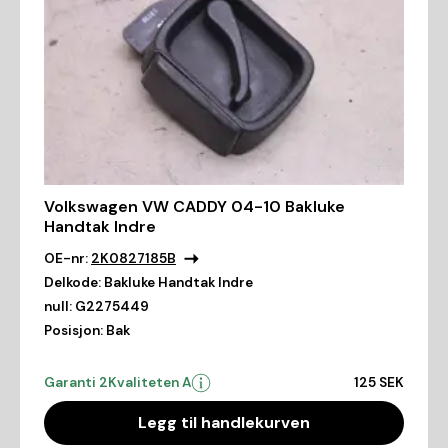
Volkswagen VW CADDY 04-10 Bakluke
Handtak Indre
OE-nr:
2K0827185B
Delkode:
Bakluke Handtak Indre
null:
G2275449
Posisjon:
Bak
Garanti 2
Kvaliteten A
125 SEK
Legg til handlekurven