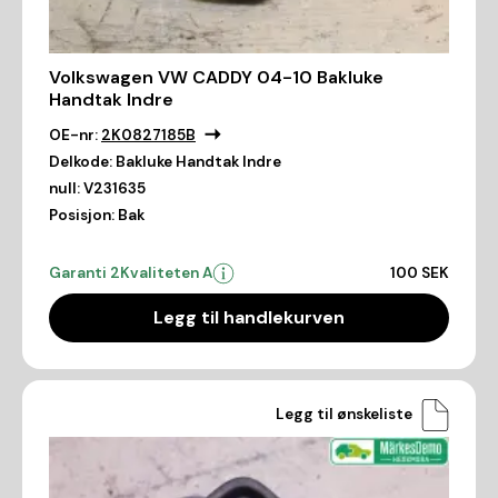
Volkswagen VW CADDY 04-10 Bakluke
Handtak Indre
OE-nr:
2K0827185B
Delkode:
Bakluke Handtak Indre
null:
V231635
Posisjon:
Bak
Garanti 2
Kvaliteten A
100 SEK
Legg til handlekurven
Legg til ønskeliste