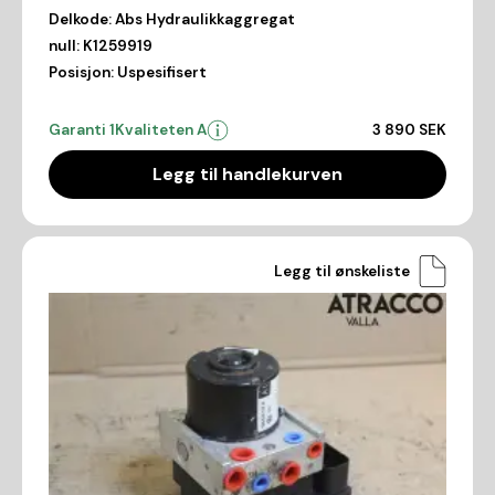
Delkode:
Abs Hydraulikkaggregat
null:
K1259919
Posisjon:
Uspesifisert
Garanti 1
Kvaliteten A
3 890 SEK
Legg til handlekurven
Legg til ønskeliste