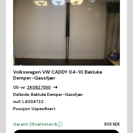
Volkswagen VW CADDY 04-10 Bakluke
Demper-Gassfjær
OE-nr:
2K0827550
Delkode:
Bakluke Demper-Gassfjær
null:
L4034722
Posisjon:
Uspesifisert
Garanti 2
Kvaliteten A
305 SEK