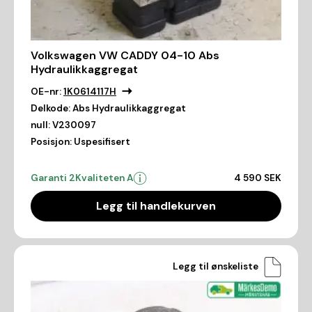
Volkswagen VW CADDY 04-10 Abs
Hydraulikkaggregat
OE-nr:
1K0614117H
Delkode:
Abs Hydraulikkaggregat
null:
V230097
Posisjon:
Uspesifisert
Garanti 2
Kvaliteten A
4 590 SEK
Legg til handlekurven
Legg til ønskeliste