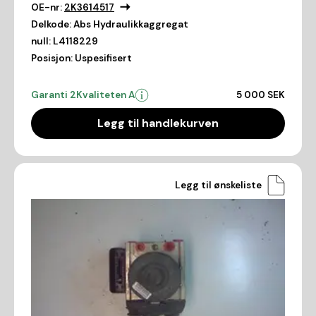
OE-nr:
2K3614517
Delkode:
Abs Hydraulikkaggregat
null:
L4118229
Posisjon:
Uspesifisert
Garanti 2
Kvaliteten A
5 000 SEK
Legg til handlekurven
Legg til ønskeliste