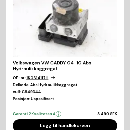
Volkswagen VW CADDY 04-10 Abs
Hydraulikkaggregat
OE-nr:
1K0614117H
Delkode:
Abs Hydraulikkaggregat
null:
C849344
Posisjon:
Uspesifisert
Garanti 2
Kvaliteten A
3 490 SEK
Legg til handlekurven