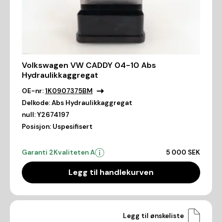
Volkswagen VW CADDY 04-10 Abs
Hydraulikkaggregat
OE-nr:
1K0907375BM
Delkode:
Abs Hydraulikkaggregat
null:
Y2674197
Posisjon:
Uspesifisert
Garanti 2
Kvaliteten A
5 000 SEK
Legg til handlekurven
Legg til ønskeliste