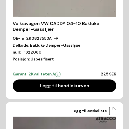
Volkswagen VW CADDY 04-10 Bakluke
Demper-Gassfjær
OE-nr:
2K0827550A
Delkode:
Bakluke Demper-Gassfjær
null:
T1322080
Posisjon:
Uspesifisert
Garanti 2
Kvaliteten A
225 SEK
Legg til handlekurven
Legg til ønskeliste