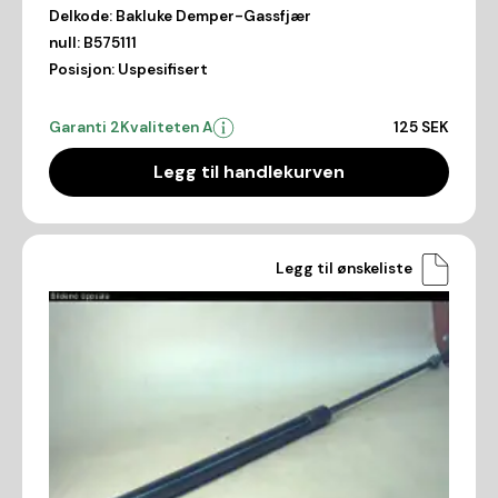
Delkode:
Bakluke Demper-Gassfjær
null:
B575111
Posisjon:
Uspesifisert
Garanti 2
Kvaliteten A
125 SEK
Legg til handlekurven
Legg til ønskeliste