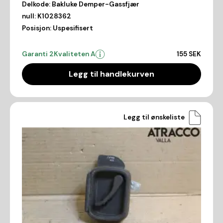
Delkode:
Bakluke Demper-Gassfjær
null:
K1028362
Posisjon:
Uspesifisert
Garanti 2
Kvaliteten A
155 SEK
Legg til handlekurven
Legg til ønskeliste