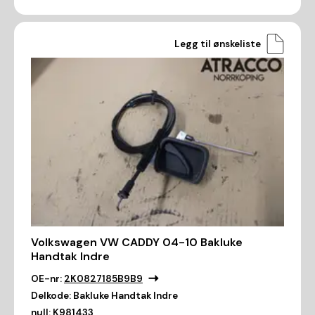
Legg til ønskeliste
Volkswagen VW CADDY 04-10 Bakluke
Handtak Indre
OE-nr:
2K0827185B9B9
Delkode:
Bakluke Handtak Indre
null:
K981433