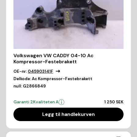
Volkswagen VW CADDY 04-10 Ac
Kompressor-Festebrakett
OE-nr:
045903141F
Delkode:
Ac Kompressor-Festebrakett
null:
G2866849
Garanti 2
Kvaliteten A
1 250 SEK
Legg til handlekurven