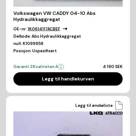
Volkswagen VW CADDY 04-10 Abs
Hydraulikkaggregat
OE-nr:
1K0614117ACBEF
Delkode:
Abs Hydraulikkaggregat
null:
K1099958
Posisjon:
Uspesifisert
Garanti 2
Kvaliteten A
4 190 SEK
Legg til handlekurven
Legg til ønskeliste