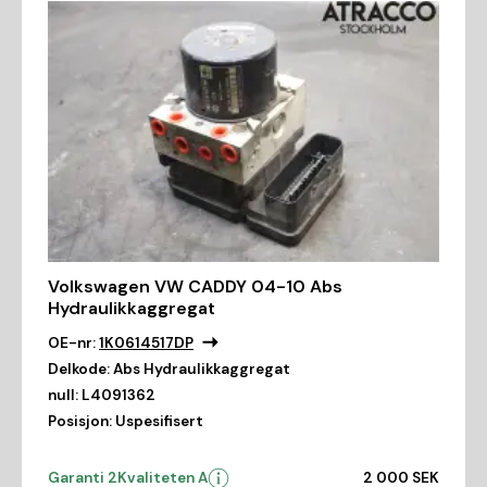
Volkswagen VW CADDY 04-10 Abs
Hydraulikkaggregat
OE-nr:
1K0614517DP
Delkode:
Abs Hydraulikkaggregat
null:
L4091362
Posisjon:
Uspesifisert
Garanti 2
Kvaliteten A
2 000 SEK