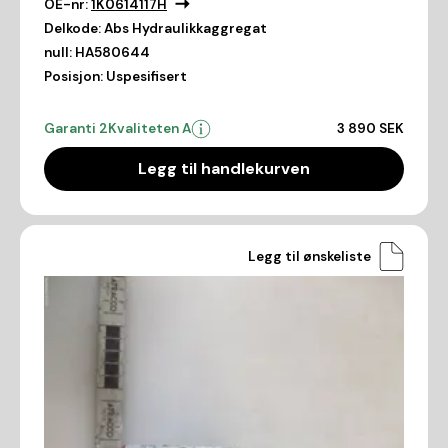
OE-nr:
1K0614117H
Delkode:
Abs Hydraulikkaggregat
null:
HA580644
Posisjon:
Uspesifisert
Garanti 2
Kvaliteten A
3 890 SEK
Legg til handlekurven
Legg til ønskeliste