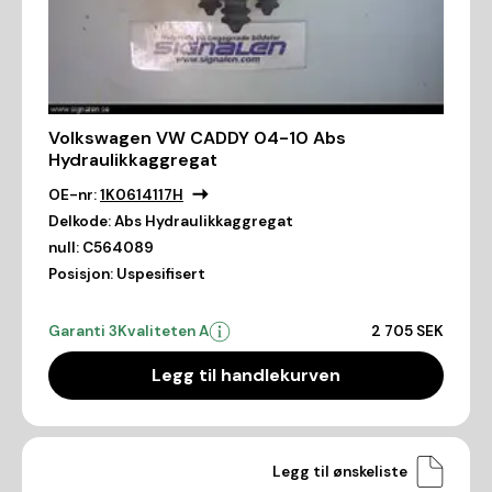
Volkswagen VW CADDY 04-10 Abs
Hydraulikkaggregat
OE-nr:
1K0614117H
Delkode:
Abs Hydraulikkaggregat
null:
C564089
Posisjon:
Uspesifisert
Garanti 3
Kvaliteten A
2 705 SEK
Legg til handlekurven
Legg til ønskeliste