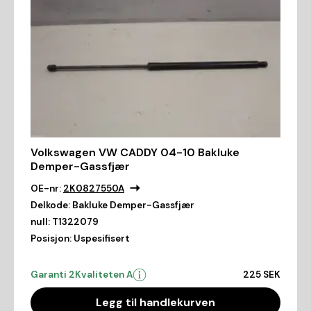
Volkswagen VW CADDY 04-10 Bakluke
Demper-Gassfjær
OE-nr:
2K0827550A
Delkode:
Bakluke Demper-Gassfjær
null:
T1322079
Posisjon:
Uspesifisert
Garanti 2
Kvaliteten A
225 SEK
Legg til handlekurven