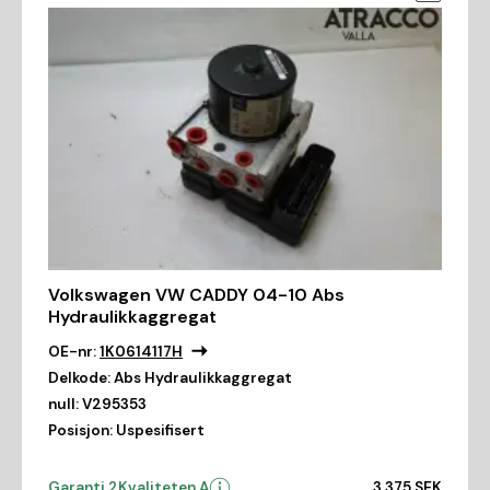
Volkswagen VW CADDY 04-10 Abs
Hydraulikkaggregat
OE-nr:
1K0614117H
Delkode:
Abs Hydraulikkaggregat
null:
V295353
Posisjon:
Uspesifisert
Garanti 2
Kvaliteten A
3 375 SEK