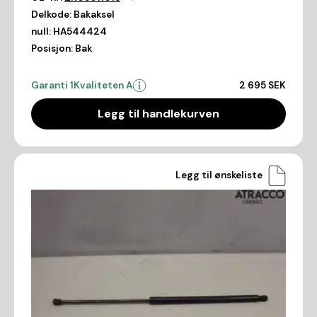
Delkode:
Bakaksel
null:
HA544424
Posisjon:
Bak
Garanti 1
Kvaliteten A
2 695 SEK
Legg til handlekurven
Legg til ønskeliste