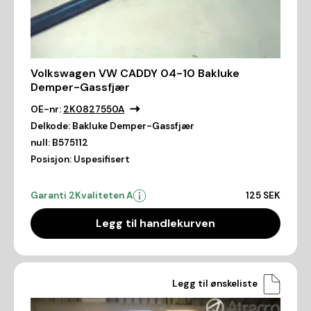
Volkswagen VW CADDY 04-10 Bakluke
Demper-Gassfjær
OE-nr:
2K0827550A
Delkode:
Bakluke Demper-Gassfjær
null:
B575112
Posisjon:
Uspesifisert
Garanti 2
Kvaliteten A
125 SEK
Legg til handlekurven
Legg til ønskeliste