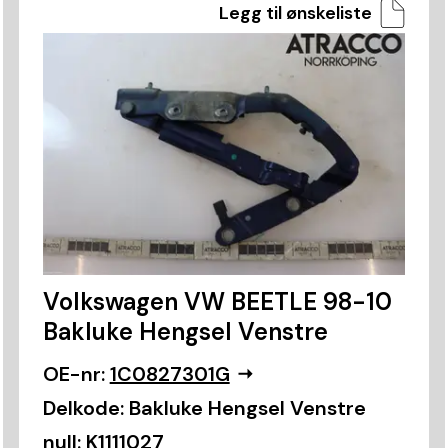
Legg til ønskeliste
Volkswagen VW BEETLE 98-10
Bakluke Hengsel Venstre
OE-nr:
1C0827301G
Delkode:
Bakluke Hengsel Venstre
null:
K1111027