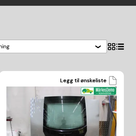
hing
Legg til ønskeliste