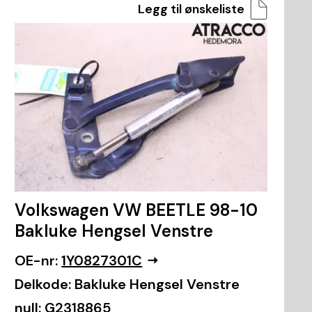
Legg til ønskeliste
Volkswagen VW BEETLE 98-10
Bakluke Hengsel Venstre
OE-nr:
1Y0827301C
Delkode:
Bakluke Hengsel Venstre
null:
G2318865