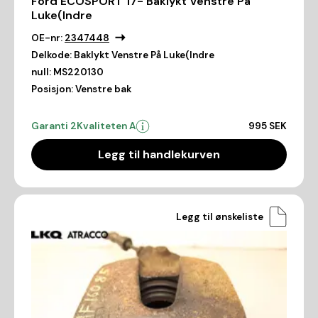
Ford ECOSPORT 17- Baklykt Venstre På
Luke(Indre
OE-nr:
2347448
Delkode:
Baklykt Venstre På Luke(Indre
null:
MS220130
Posisjon:
Venstre bak
Garanti 2
Kvaliteten A
995 SEK
Legg til handlekurven
Legg til ønskeliste