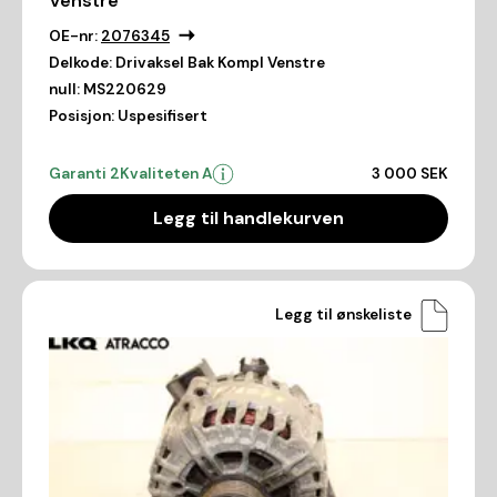
Venstre
OE-nr:
2076345
Delkode:
Drivaksel Bak Kompl Venstre
null:
MS220629
Posisjon:
Uspesifisert
Garanti 2
Kvaliteten A
3 000 SEK
Legg til handlekurven
Legg til ønskeliste