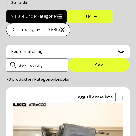
Startsida
Vis alle underkategorier
Filter
Demntering av nr.: 16085
Beste matching
Søk
73
produkter i kategorien
bildeler
Legg til ønskeliste