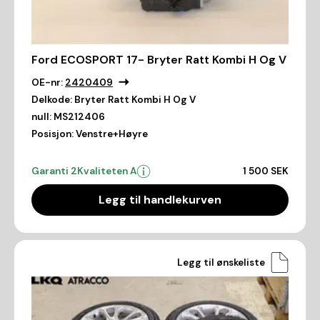
Ford ECOSPORT 17- Bryter Ratt Kombi H Og V
OE-nr:
2420409
Delkode:
Bryter Ratt Kombi H Og V
null:
MS212406
Posisjon:
Venstre+Høyre
Garanti 2
Kvaliteten A
1 500 SEK
Legg til handlekurven
Legg til ønskeliste