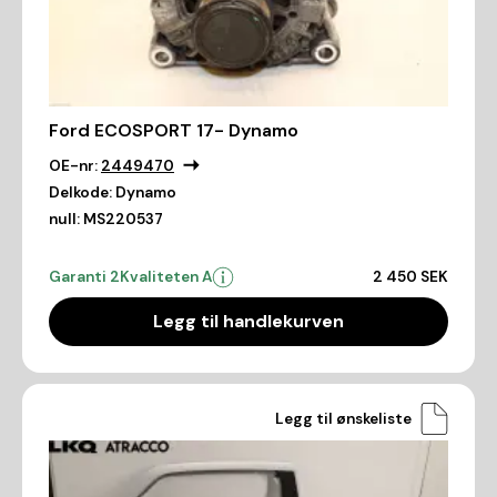
Ford ECOSPORT 17- Dynamo
OE-nr:
2449470
Delkode:
Dynamo
null:
MS220537
Garanti 2
Kvaliteten A
2 450 SEK
Legg til handlekurven
Legg til ønskeliste