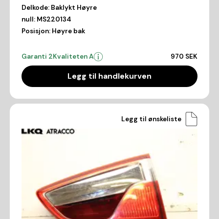
Delkode:
Baklykt Høyre
null:
MS220134
Posisjon:
Høyre bak
Garanti 2
Kvaliteten A
970 SEK
Legg til handlekurven
Legg til ønskeliste