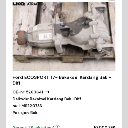
Ford ECOSPORT 17- Bakaksel Kardang Bak -
Diff
OE-nr:
5260641
Delkode:
Bakaksel Kardang Bak -Diff
null:
MS220733
Posisjon:
Bak
Garanti 2
Kvaliteten A
10 000 SEK