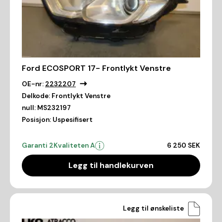
Ford ECOSPORT 17- Frontlykt Venstre
OE-nr:
2232207
Delkode:
Frontlykt Venstre
null:
MS232197
Posisjon:
Uspesifisert
Garanti 2
Kvaliteten A
6 250 SEK
Legg til handlekurven
Legg til ønskeliste