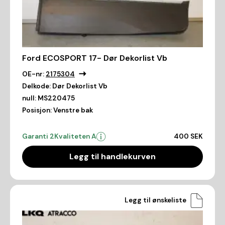
Ford ECOSPORT 17- Dør Dekorlist Vb
OE-nr:
2175304
Delkode:
Dør Dekorlist Vb
null:
MS220475
Posisjon:
Venstre bak
Garanti 2
Kvaliteten A
400 SEK
Legg til handlekurven
Legg til ønskeliste