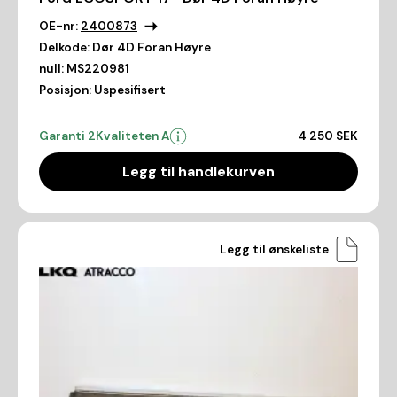
OE-nr:
2400873
Delkode:
Dør 4D Foran Høyre
null:
MS220981
Posisjon:
Uspesifisert
Garanti 2
Kvaliteten A
4 250 SEK
Legg til handlekurven
Legg til ønskeliste