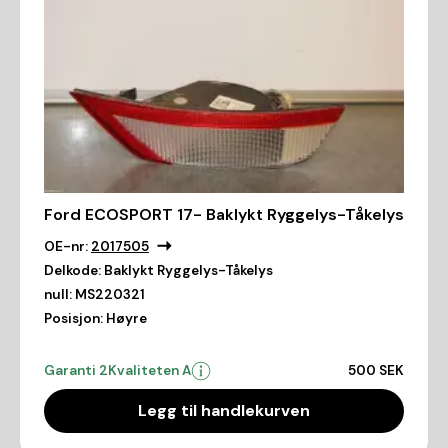
Ford ECOSPORT 17- Baklykt Ryggelys-Tåkelys
OE-nr:
2017505
Delkode:
Baklykt Ryggelys-Tåkelys
null:
MS220321
Posisjon:
Høyre
Garanti 2
Kvaliteten A
500 SEK
Legg til handlekurven