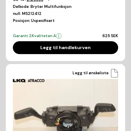
Delkode:
Bryter Multifunksjon
null:
MS212412
Posisjon:
Uspesifisert
Garanti 2
Kvaliteten A
625 SEK
Legg til handlekurven
Legg til ønskeliste