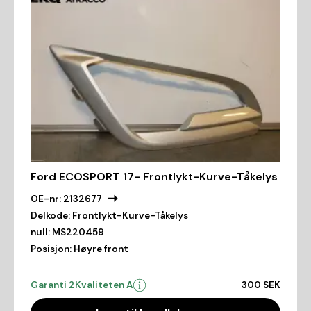
Ford ECOSPORT 17- Frontlykt-Kurve-Tåkelys
OE-nr:
2132677
Delkode:
Frontlykt-Kurve-Tåkelys
null:
MS220459
Posisjon:
Høyre front
Garanti 2
Kvaliteten A
300 SEK