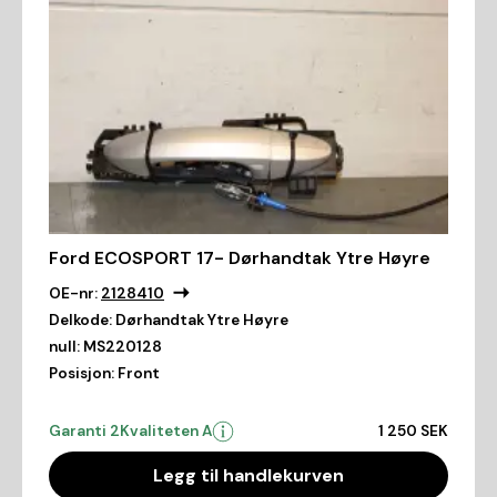
Ford ECOSPORT 17- Dørhandtak Ytre Høyre
OE-nr:
2128410
Delkode:
Dørhandtak Ytre Høyre
null:
MS220128
Posisjon:
Front
Garanti 2
Kvaliteten A
1 250 SEK
Legg til handlekurven