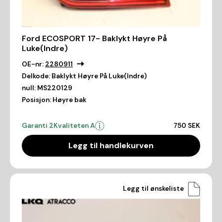
Ford ECOSPORT 17- Baklykt Høyre På
Luke(Indre)
OE-nr:
2280911
Delkode:
Baklykt Høyre På Luke(Indre)
null:
MS220129
Posisjon:
Høyre bak
Garanti 2
Kvaliteten A
750 SEK
Legg til handlekurven
Legg til ønskeliste