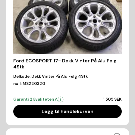
Ford ECOSPORT 17- Dekk Vinter På Alu Felg
4Stk
Delkode:
Dekk Vinter På Alu Felg 4Stk
null:
MS220320
Garanti 2
Kvaliteten A
1 505 SEK
Legg til handlekurven