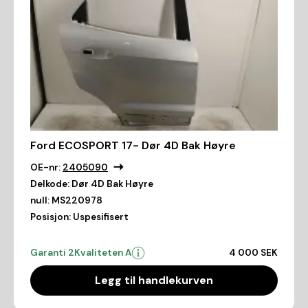
Ford ECOSPORT 17- Dør 4D Bak Høyre
OE-nr:
2405090
Delkode:
Dør 4D Bak Høyre
null:
MS220978
Posisjon:
Uspesifisert
Garanti 2
Kvaliteten A
4 000 SEK
Legg til handlekurven