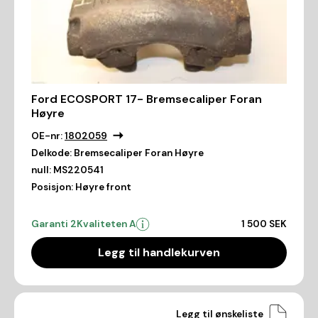
Ford ECOSPORT 17- Bremsecaliper Foran
Høyre
OE-nr:
1802059
Delkode:
Bremsecaliper Foran Høyre
null:
MS220541
Posisjon:
Høyre front
Garanti 2
Kvaliteten A
1 500 SEK
Legg til handlekurven
Legg til ønskeliste