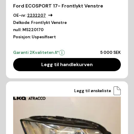
Ford ECOSPORT 17- Frontlykt Venstre
OE-nr:
2232207
Delkode:
Frontlykt Venstre
null:
MS220170
Posisjon:
Uspesifisert
Garanti 2
Kvaliteten A*
5 000 SEK
Legg til handlekurven
Legg til ønskeliste