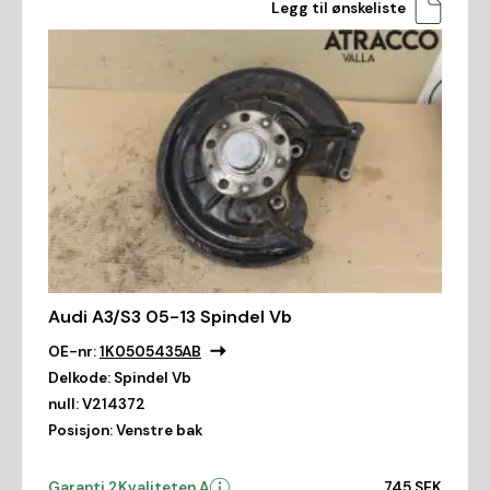
Legg til ønskeliste
Audi A3/S3 05-13 Spindel Vb
OE-nr:
1K0505435AB
Delkode:
Spindel Vb
null:
V214372
Posisjon:
Venstre bak
Garanti 2
Kvaliteten A
745 SEK