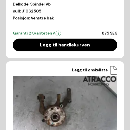
Delkode:
Spindel Vb
null:
J1062505
Posisjon:
Venstre bak
Garanti 2
Kvaliteten A
875 SEK
Legg til handlekurven
Legg til ønskeliste