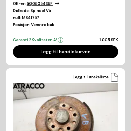
OE-nr:
5Q0505435F
Delkode:
Spindel Vb
null:
MS41757
Posisjon:
Venstre bak
Garanti 2
Kvaliteten A*
1 005 SEK
Legg til handlekurven
Legg til ønskeliste