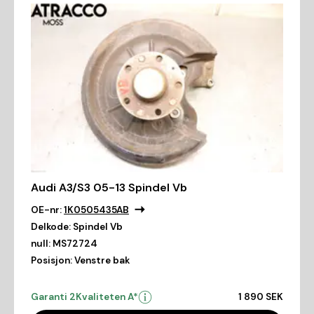
Audi A3/S3 05-13 Spindel Vb
OE-nr:
1K0505435AB
Delkode:
Spindel Vb
null:
MS72724
Posisjon:
Venstre bak
Garanti 2
Kvaliteten A*
1 890 SEK