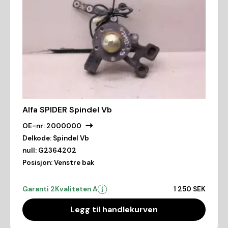
Alfa SPIDER Spindel Vb
OE-nr:
2000000
Delkode:
Spindel Vb
null:
G2364202
Posisjon:
Venstre bak
Garanti 2
Kvaliteten A
1 250 SEK
Legg til handlekurven