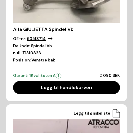
Alfa GIULIETTA Spindel Vb
OE-nr:
50518714
Delkode:
Spindel Vb
null:
T1310823
Posisjon:
Venstre bak
Garanti 1
Kvaliteten A
2 090 SEK
Legg til handlekurven
Legg til ønskeliste