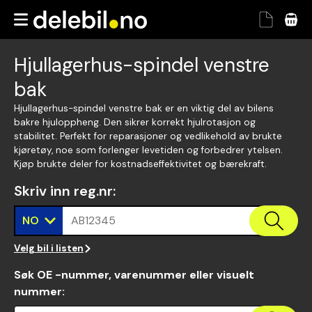
Hjullagerhus-spindel venstre
bak
Hjullagerhus-spindel venstre bak er en viktig del av bilens
bakre hjuloppheng. Den sikrer korrekt hjulrotasjon og
stabilitet. Perfekt for reparasjoner og vedlikehold av brukte
kjøretøy, noe som forlenger levetiden og forbedrer ytelsen.
Kjøp brukte deler for kostnadseffektivitet og bærekraft.
Skriv inn reg.nr
:
NO
AB12345
Velg bil i listen
Søk OE -nummer, varenummer eller visuelt
nummer
: