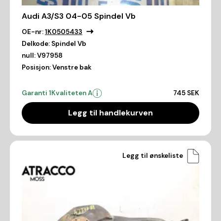
Audi A3/S3 04-05 Spindel Vb
OE-nr:
1K0505433
Delkode:
Spindel Vb
null:
V97958
Posisjon:
Venstre bak
Garanti 1
Kvaliteten A
745 SEK
Legg til handlekurven
Legg til ønskeliste