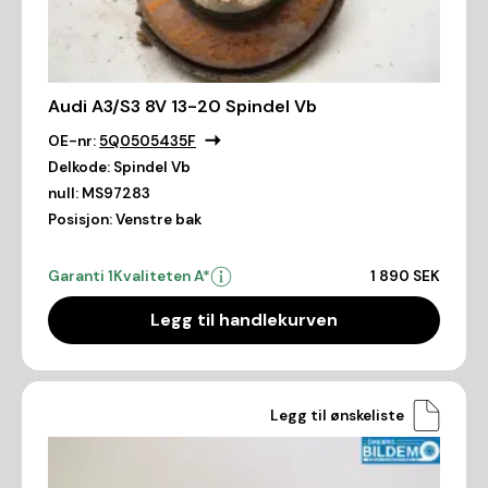
Audi A3/S3 8V 13-20 Spindel Vb
OE-nr:
5Q0505435F
Delkode:
Spindel Vb
null:
MS97283
Posisjon:
Venstre bak
Garanti 1
Kvaliteten A*
1 890 SEK
Legg til handlekurven
Legg til ønskeliste