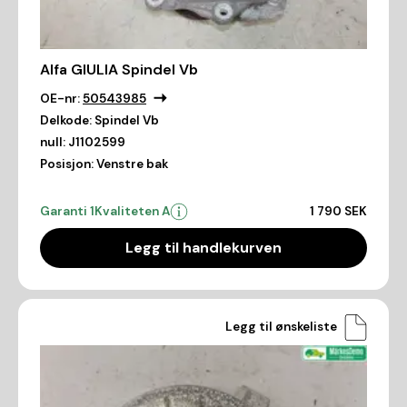
Alfa GIULIA Spindel Vb
OE-nr:
50543985
Delkode:
Spindel Vb
null:
J1102599
Posisjon:
Venstre bak
Garanti 1
Kvaliteten A
1 790 SEK
Legg til handlekurven
Legg til ønskeliste