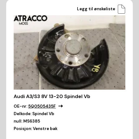
Legg til ønskeliste
Audi A3/S3 8V 13-20 Spindel Vb
OE-nr:
5Q0505435F
Delkode:
Spindel Vb
null:
MS6385
Posisjon:
Venstre bak