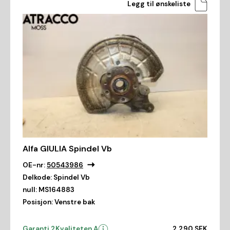
Legg til ønskeliste
Alfa GIULIA Spindel Vb
OE-nr:
50543986
Delkode:
Spindel Vb
null:
MS164883
Posisjon:
Venstre bak
Garanti 2
Kvaliteten A
2 290 SEK