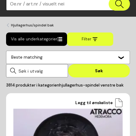
Oe.nr / art.nr / visuelt nei
Hjullagerhus/spindel bak
Vis alle underkategorier
Filter
Beste matching
Søk
3814
produkter i kategorien
hjullagerhus-spindel venstre bak
Legg til ønskeliste