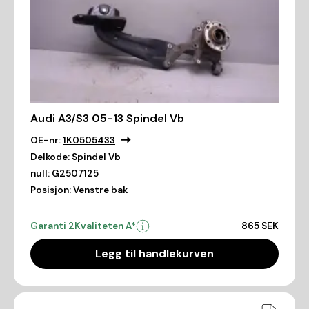
Audi A3/S3 05-13 Spindel Vb
OE-nr:
1K0505433
Delkode:
Spindel Vb
null:
G2507125
Posisjon:
Venstre bak
Garanti 2
Kvaliteten A*
865 SEK
Legg til handlekurven