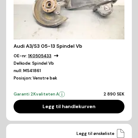
Audi A3/S3 05-13 Spindel Vb
OE-nr:
1K0505433
Delkode:
Spindel Vb
null:
MS41861
Posisjon:
Venstre bak
Garanti 2
Kvaliteten A
2 890 SEK
Legg til handlekurven
Legg til ønskeliste