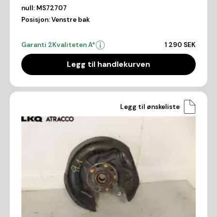
null:
MS72707
Posisjon:
Venstre bak
Garanti 2
Kvaliteten A*
1 290 SEK
Legg til handlekurven
Legg til ønskeliste