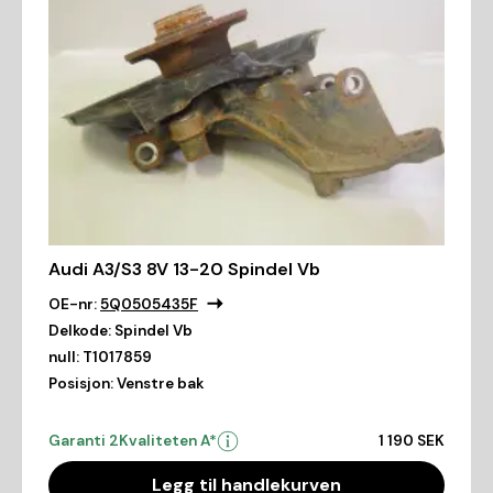
Audi A3/S3 8V 13-20 Spindel Vb
OE-nr:
5Q0505435F
Delkode:
Spindel Vb
null:
T1017859
Posisjon:
Venstre bak
Garanti 2
Kvaliteten A*
1 190 SEK
Legg til handlekurven