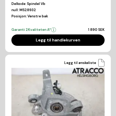
Delkode:
Spindel Vb
null:
MS28932
Posisjon:
Venstre bak
Garanti 2
Kvaliteten A*
1 890 SEK
Legg til handlekurven
Legg til ønskeliste