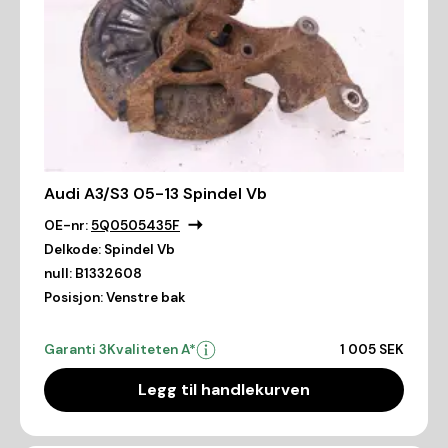
Audi A3/S3 05-13 Spindel Vb
OE-nr:
5Q0505435F
Delkode:
Spindel Vb
null:
B1332608
Posisjon:
Venstre bak
Garanti 3
Kvaliteten A*
1 005 SEK
Legg til handlekurven