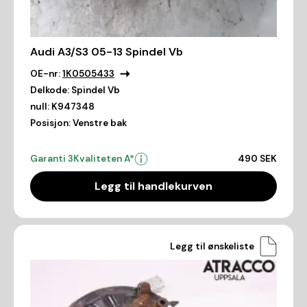
Audi A3/S3 05-13 Spindel Vb
OE-nr:
1K0505433
Delkode:
Spindel Vb
null:
K947348
Posisjon:
Venstre bak
Garanti 3
Kvaliteten A*
490 SEK
Legg til handlekurven
Legg til ønskeliste