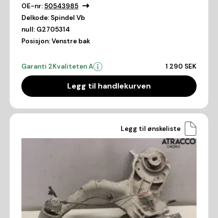
OE-nr:
50543985
Delkode:
Spindel Vb
null:
G2705314
Posisjon:
Venstre bak
Garanti 2
Kvaliteten A
1 290 SEK
Legg til handlekurven
Legg til ønskeliste