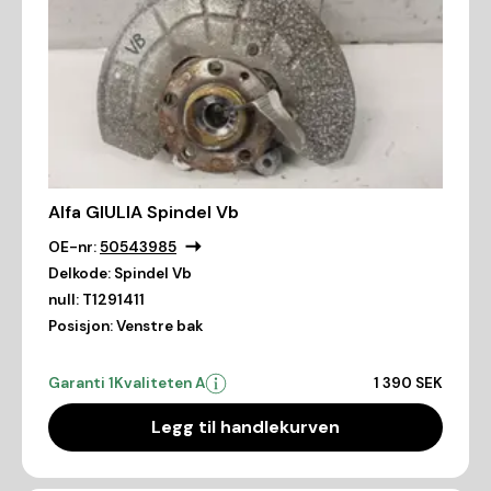
Alfa GIULIA Spindel Vb
OE-nr:
50543985
Delkode:
Spindel Vb
null:
T1291411
Posisjon:
Venstre bak
Garanti 1
Kvaliteten A
1 390 SEK
Legg til handlekurven