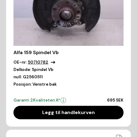
Alfa 159 Spindel Vb
OE-nr:
50710782
Delkode:
Spindel Vb
null:
G2560511
Posisjon:
Venstre bak
Garanti 2
Kvaliteten A*
695 SEK
Legg til handlekurven