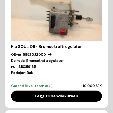
Kia SOUL 09- Bremsekraftregulator
OE-nr:
58520J2000
Delkode:
Bremsekraftregulator
null:
MS359165
Posisjon:
Bak
Garanti 1
Kvaliteten A
10 000 SEK
Legg til handlekurven