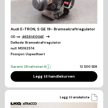
Audi E-TRON, S GE 19- Bremsekraftregulator
OE-nr:
4KE614100AF
Delkode:
Bremsekraftregulator
null:
MS162574
Posisjon:
Uspesifisert
Garanti 2
Kvaliteten A
12 500 SEK
Legg til handlekurven
Legg til ønskeliste