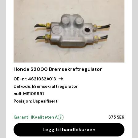
Honda S2000 Bremsekraftregulator
OE-nr:
46210S2A013
Delkode:
Bremsekraftregulator
null:
MS109997
Posisjon:
Uspesifisert
Garanti 1
Kvaliteten A
375 SEK
Legg til handlekurven