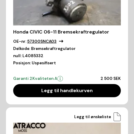
Honda CIVIC 06-11 Bremsekraftregulator
OE-nr:
57300SNCA03
Delkode:
Bremsekraftregulator
null:
L4085332
Posisjon:
Uspesifisert
Garanti 2
Kvaliteten A
2 500 SEK
Legg til handlekurven
Legg til ønskeliste