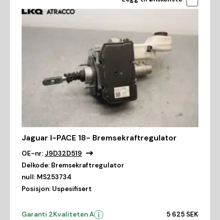
Jaguar I-PACE 18- Bremsekraftregulator
OE-nr:
J9D32D519
Delkode:
Bremsekraftregulator
null:
MS253734
Posisjon:
Uspesifisert
Garanti 2
Kvaliteten A
5 625 SEK