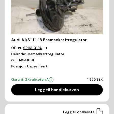
Audi A1/S1 11-18 Bremsekraftregulator
OE-nr:
6R1611019A
Delkode:
Bremsekraftregulator
null:
MS41091
Posisjon:
Uspesifisert
Garanti 2
Kvaliteten A
1 875 SEK
Legg til handlekurven
Legg til ønskeliste