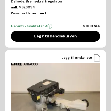
Delkode:
Bremsekraftregulator
null:
MS23094
Posisjon:
Uspesifisert
Garanti 2
Kvaliteten A
5 000 SEK
Legg til handlekurven
Legg til ønskeliste