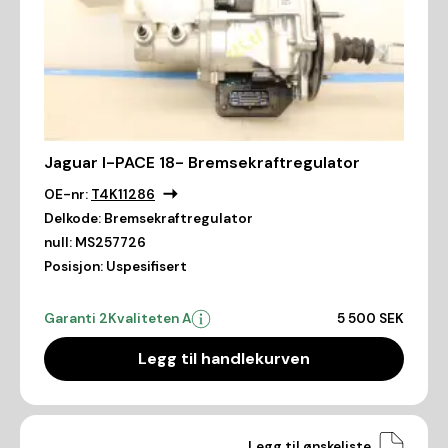
Jaguar I-PACE 18- Bremsekraftregulator
OE-nr:
T4K11286
Delkode:
Bremsekraftregulator
null:
MS257726
Posisjon:
Uspesifisert
Garanti 2
Kvaliteten A
5 500 SEK
Legg til handlekurven
Legg til ønskeliste