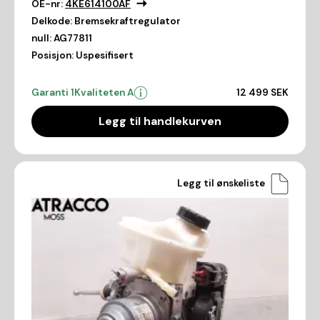
OE-nr:
4KE614100AF
Delkode:
Bremsekraftregulator
null:
AG77811
Posisjon:
Uspesifisert
Garanti 1
Kvaliteten A
12 499 SEK
Legg til handlekurven
Legg til ønskeliste