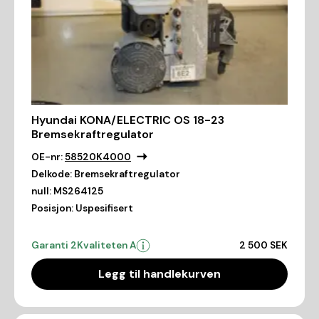
Hyundai KONA/ELECTRIC OS 18-23
Bremsekraftregulator
OE-nr:
58520K4000
Delkode:
Bremsekraftregulator
null:
MS264125
Posisjon:
Uspesifisert
Garanti 2
Kvaliteten A
2 500 SEK
Legg til handlekurven