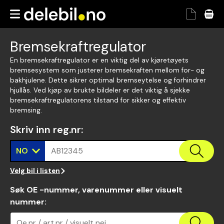
Bremsekraftregulator
En bremsekraftregulator er en viktig del av kjøretøyets
bremsesystem som justerer bremsekraften mellom for- og
bakhjulene. Dette sikrer optimal bremseytelse og forhindrer
hjullås. Ved kjøp av brukte bildeler er det viktig å sjekke
bremsekraftregulatorens tilstand for sikker og effektiv
bremsing.
Skriv inn reg.nr
:
NO
AB12345
Velg bil i listen
Søk OE -nummer, varenummer eller visuelt
nummer
:
Oe.nr / art.nr / visuelt nei