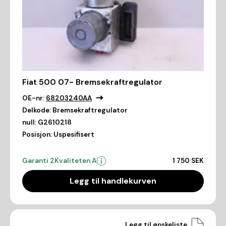
Fiat 500 07- Bremsekraftregulator
OE-nr:
68203240AA
Delkode:
Bremsekraftregulator
null:
G2610218
Posisjon:
Uspesifisert
Garanti 2
Kvaliteten A
1 750 SEK
Legg til handlekurven
Legg til ønskeliste