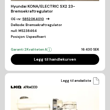
Hyundai KONA/ELECTRIC SX2 23-
Bremsekraftregulator
OE-nr:
58520K4010
Delkode:
Bremsekraftregulator
null:
MS238464
Posisjon:
Uspesifisert
Garanti 2
Kvaliteten A
16 430 SEK
Legg til handlekurven
Legg til ønskeliste