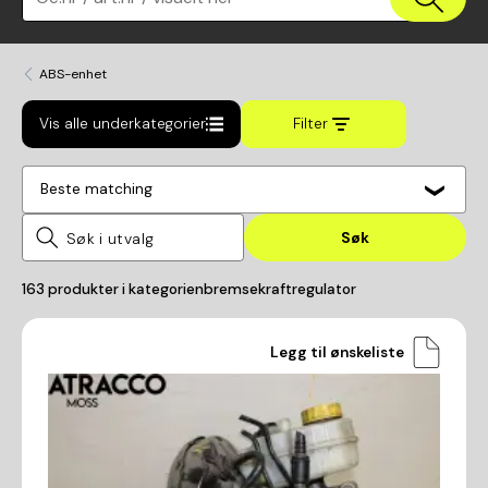
ABS-enhet
Vis alle underkategorier
Filter
Beste matching
Søk
163
produkter i kategorien
bremsekraftregulator
Legg til ønskeliste