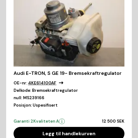
Audi E-TRON, S GE 19- Bremsekraftregulator
OE-nr:
4KE614100AF
Delkode:
Bremsekraftregulator
null:
MS239166
Posisjon:
Uspesifisert
Garanti 2
Kvaliteten A
12 500 SEK
Legg til handlekurven