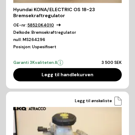
Hyundai KONA/ELECTRIC OS 18-23
Bremsekraftregulator
OE-nr:
58520K4010
Delkode:
Bremsekraftregulator
null:
MS264296
Posisjon:
Uspesifisert
Garanti 3
Kvaliteten A
3 500 SEK
Legg til handlekurven
Legg til ønskeliste