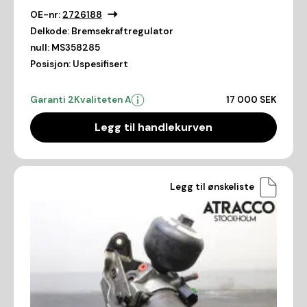
OE-nr:
2726188
Delkode:
Bremsekraftregulator
null:
MS358285
Posisjon:
Uspesifisert
Garanti 2
Kvaliteten A
17 000 SEK
Legg til handlekurven
Legg til ønskeliste