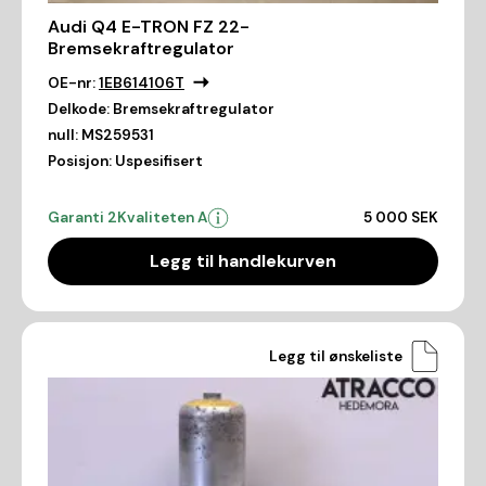
Audi Q4 E-TRON FZ 22-
Bremsekraftregulator
OE-nr:
1EB614106T
Delkode:
Bremsekraftregulator
null:
MS259531
Posisjon:
Uspesifisert
Garanti 2
Kvaliteten A
5 000 SEK
Legg til handlekurven
Legg til ønskeliste