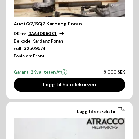
Audi Q7/SQ7 Kardang Foran
OE-nr:
0AA409508T
Delkode:
Kardang Foran
null:
G2509574
Posisjon:
Front
Garanti 2
Kvaliteten A*
9 000 SEK
Legg til handlekurven
Legg til ønskeliste