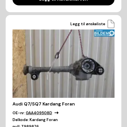
Legg til ønskeliste
Audi Q7/SQ7 Kardang Foran
OE-nr:
0AA409508D
Delkode:
Kardang Foran
null:
T989876