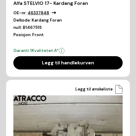
Alfa STELVIO 17- Kardang Foran
OE-nr:
46337848
Delkode:
Kardang Foran
null:
B1467515
Posisjon:
Front
Garanti 1
Kvaliteten A*
Legg til handlekurven
Legg til ønskeliste