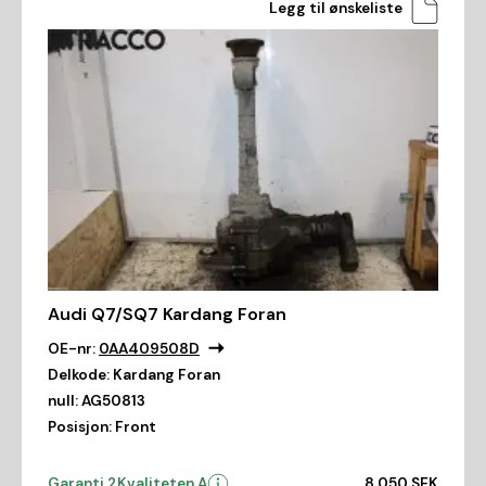
Legg til ønskeliste
Audi Q7/SQ7 Kardang Foran
OE-nr:
0AA409508D
Delkode:
Kardang Foran
null:
AG50813
Posisjon:
Front
Garanti 2
Kvaliteten A
8 050 SEK