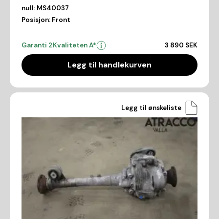
null:
MS40037
Posisjon:
Front
Garanti 2
Kvaliteten A*
3 890 SEK
Legg til handlekurven
Legg til ønskeliste