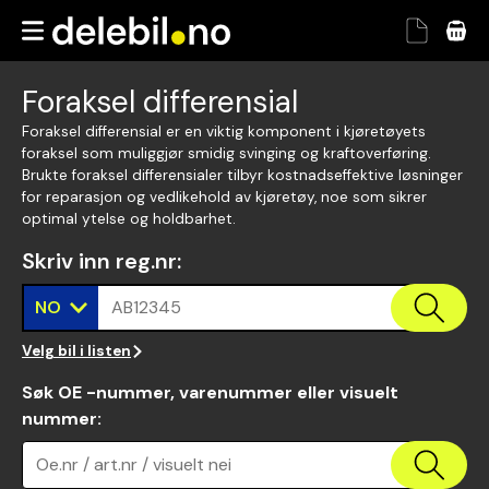
Foraksel differensial
Foraksel differensial er en viktig komponent i kjøretøyets
foraksel som muliggjør smidig svinging og kraftoverføring.
Brukte foraksel differensialer tilbyr kostnadseffektive løsninger
for reparasjon og vedlikehold av kjøretøy, noe som sikrer
optimal ytelse og holdbarhet.
Skriv inn reg.nr
:
NO
AB12345
Velg bil i listen
Søk OE -nummer, varenummer eller visuelt
nummer
:
Oe.nr / art.nr / visuelt nei