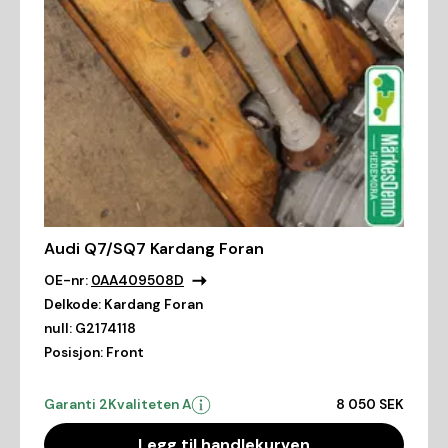
Audi Q7/SQ7 Kardang Foran
OE-nr:
0AA409508D
Delkode:
Kardang Foran
null:
G2174118
Posisjon:
Front
Garanti 2
Kvaliteten A
8 050 SEK
Legg til handlekurven