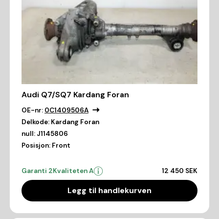
Audi Q7/SQ7 Kardang Foran
OE-nr:
0C1409506A
Delkode:
Kardang Foran
null:
J1145806
Posisjon:
Front
Garanti 2
Kvaliteten A
12 450 SEK
Legg til handlekurven