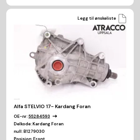
Legg til ønskeliste
Alfa STELVIO 17- Kardang Foran
OE-nr:
55284593
Delkode:
Kardang Foran
null:
B1279030
Posisjon:
Front