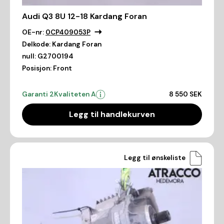
Audi Q3 8U 12-18 Kardang Foran
OE-nr:
0CP409053P
Delkode:
Kardang Foran
null:
G2700194
Posisjon:
Front
Garanti 2
Kvaliteten A
8 550 SEK
Legg til handlekurven
Legg til ønskeliste