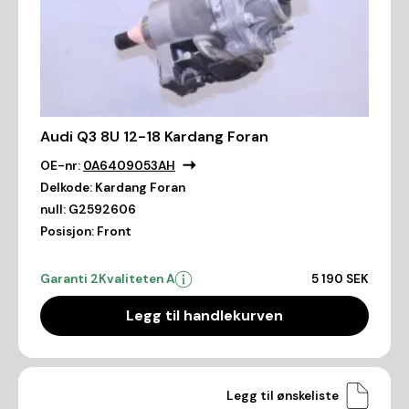
Audi Q3 8U 12-18 Kardang Foran
OE-nr:
0A6409053AH
Delkode:
Kardang Foran
null:
G2592606
Posisjon:
Front
Garanti 2
Kvaliteten A
5 190 SEK
Legg til handlekurven
Legg til ønskeliste