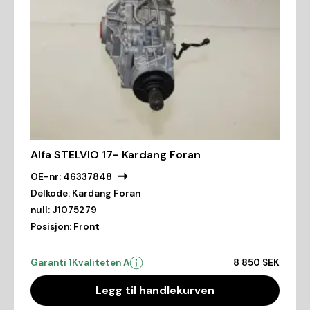
Alfa STELVIO 17- Kardang Foran
OE-nr:
46337848
Delkode:
Kardang Foran
null:
J1075279
Posisjon:
Front
Garanti 1
Kvaliteten A
8 850 SEK
Legg til handlekurven