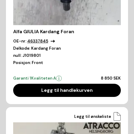
Alfa GIULIA Kardang Foran
OE-nr:
46337845
Delkode:
Kardang Foran
null:
J1019801
Posisjon:
Front
Garanti 1
Kvaliteten A
8 850 SEK
Legg til handlekurven
Legg til ønskeliste