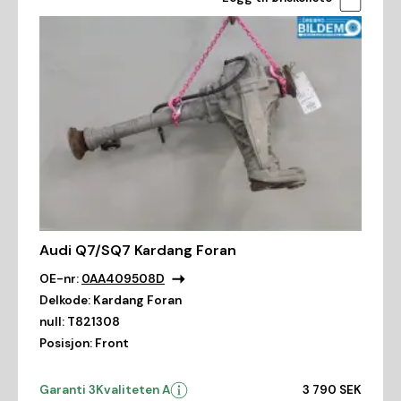
Audi Q7/SQ7 Kardang Foran
OE-nr:
0AA409508D
Delkode:
Kardang Foran
null:
T821308
Posisjon:
Front
Garanti 3
Kvaliteten A
3 790 SEK