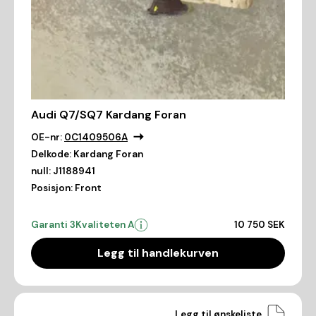
Audi Q7/SQ7 Kardang Foran
OE-nr:
0C1409506A
Delkode:
Kardang Foran
null:
J1188941
Posisjon:
Front
Garanti 3
Kvaliteten A
10 750 SEK
Legg til handlekurven
Legg til ønskeliste