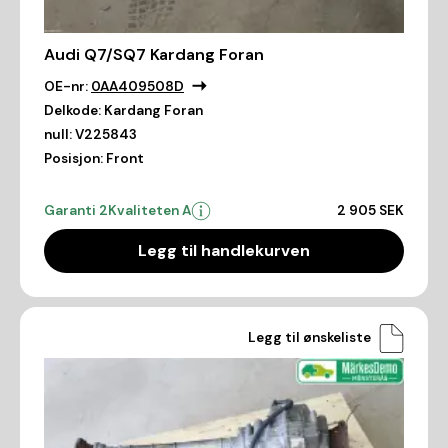
Audi Q7/SQ7 Kardang Foran
OE-nr:
0AA409508D
Delkode:
Kardang Foran
null:
V225843
Posisjon:
Front
Garanti 2
Kvaliteten A
2 905 SEK
Legg til handlekurven
Legg til ønskeliste