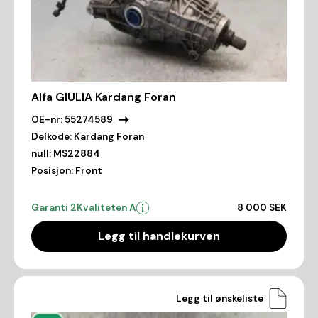
Alfa GIULIA Kardang Foran
OE-nr:
55274589
Delkode:
Kardang Foran
null:
MS22884
Posisjon:
Front
Garanti 2
Kvaliteten A
8 000 SEK
Legg til handlekurven
Legg til ønskeliste