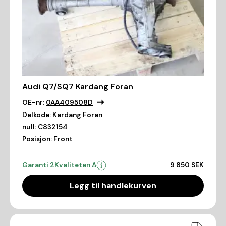
Audi Q7/SQ7 Kardang Foran
OE-nr:
0AA409508D
Delkode:
Kardang Foran
null:
C832154
Posisjon:
Front
Garanti 2
Kvaliteten A
9 850 SEK
Legg til handlekurven