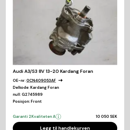
Audi A3/S3 8V 13-20 Kardang Foran
OE-nr:
0CN409053AF
Delkode:
Kardang Foran
null:
G2745989
Posisjon:
Front
Garanti 2
Kvaliteten A
10 050 SEK
Legg til handlekurven