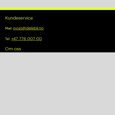
Kundeservice
post@delebil.no
Mail:
+47 776 007 00
Tel:
Om oss
Vi tror på å gjøre det enkelt å velge riktig. Hos oss får du ikke
bare tilgang til et bredt utvalg av kvalitetskontrollerte deler –
du blir også en del av en smartere og mer bærekraftig
fremtid.
Hurtiglenker
Om oss
Finn et anlegg
Bilmodeller
Personvernerklæring