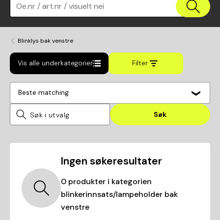
Oe.nr / art.nr / visuelt nei
Blinklys bak venstre
Vis alle underkategorier
Filter
Beste matching
Søk
Ingen søkeresultater
0
produkter i kategorien
blinkerinnsats/lampeholder bak
venstre