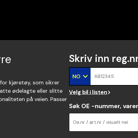
yre
Skriv inn reg.n
NO
AB12345
 for kjøretøy, som sikrer
tatte ødelagte eller slitte
Velg bil i listen
onaliteten på veien. Passer
Søk OE -nummer, vare
Oe.nr / art.nr / visuelt nei