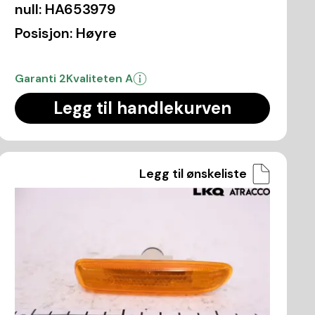
null:
HA653979
Posisjon:
Høyre
Garanti 2
Kvaliteten A
Legg til handlekurven
Legg til ønskeliste