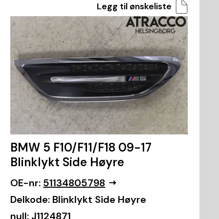
Legg til ønskeliste
BMW 5 F10/F11/F18 09-17
Blinklykt Side Høyre
OE-nr:
51134805798
Delkode:
Blinklykt Side Høyre
null:
J1124871