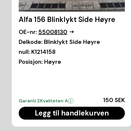
Alfa 156 Blinklykt Side Høyre
OE-nr:
55008130
Delkode:
Blinklykt Side Høyre
null:
K1214158
Posisjon:
Høyre
150 SEK
Garanti 2
Kvaliteten A
Legg til handlekurven