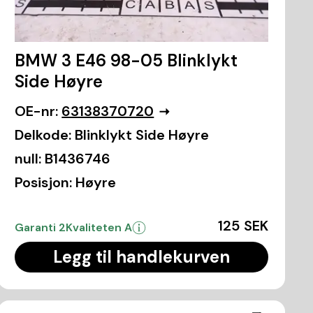
BMW 3 E46 98-05 Blinklykt
Side Høyre
OE-nr:
63138370720
Delkode:
Blinklykt Side Høyre
null:
B1436746
Posisjon:
Høyre
125 SEK
Garanti 2
Kvaliteten A
Legg til handlekurven