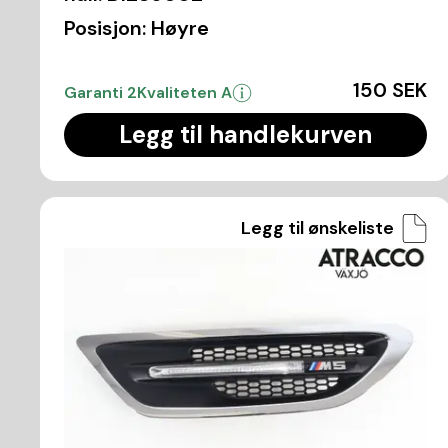
Posisjon:
Høyre
150 SEK
Garanti 2
Kvaliteten A
Legg til handlekurven
Legg til ønskeliste