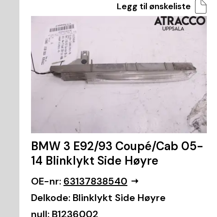
Legg til ønskeliste
BMW 3 E92/93 Coupé/Cab 05-
14 Blinklykt Side Høyre
OE-nr:
63137838540
Delkode:
Blinklykt Side Høyre
null:
B1236002