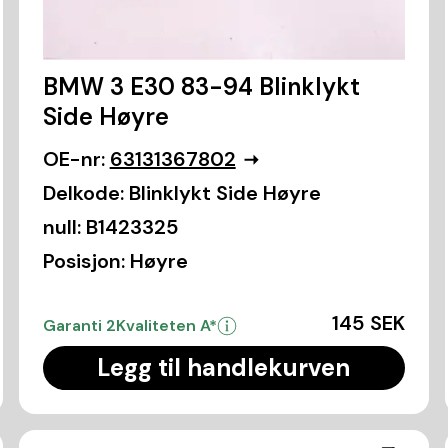
BMW 3 E30 83-94 Blinklykt
Side Høyre
OE-nr:
63131367802
Delkode:
Blinklykt Side Høyre
null:
B1423325
Posisjon:
Høyre
145 SEK
Garanti 2
Kvaliteten A*
Legg til handlekurven