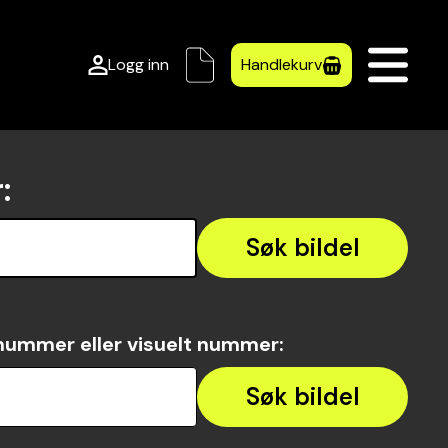
Logg inn
Handlekurv
r
:
Søk bildel
nummer eller visuelt nummer
:
Søk bildel