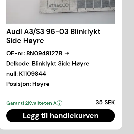
Audi A3/S3 96-03 Blinklykt
Side Høyre
OE-nr:
8N0949127B
Delkode:
Blinklykt Side Høyre
null:
K1109844
Posisjon:
Høyre
35 SEK
Garanti 2
Kvaliteten A
Legg til handlekurven