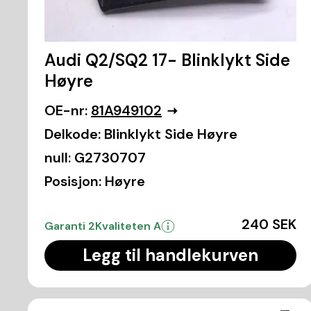
Audi Q2/SQ2 17- Blinklykt Side
Høyre
OE-nr:
81A949102
Delkode:
Blinklykt Side Høyre
null:
G2730707
Posisjon:
Høyre
240 SEK
Garanti 2
Kvaliteten A
Legg til handlekurven