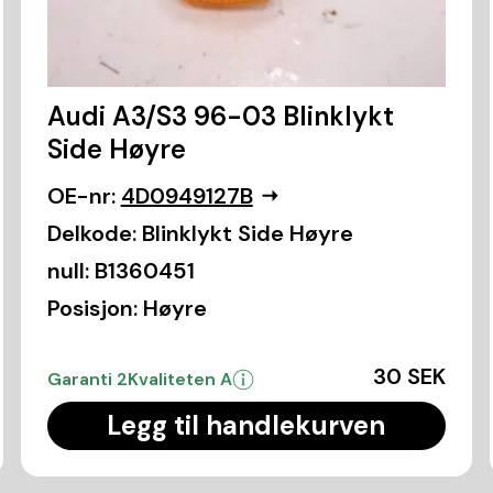
Audi A3/S3 96-03 Blinklykt
Side Høyre
OE-nr:
4D0949127B
Delkode:
Blinklykt Side Høyre
null:
B1360451
Posisjon:
Høyre
30 SEK
Garanti 2
Kvaliteten A
Legg til handlekurven