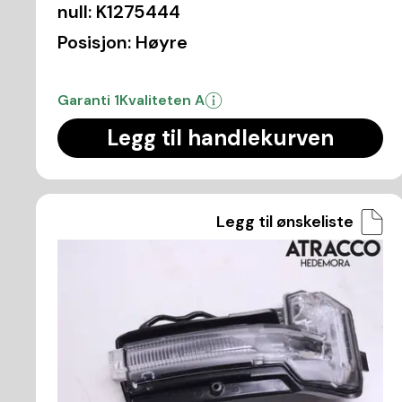
null:
K1275444
Posisjon:
Høyre
Garanti 1
Kvaliteten A
Legg til handlekurven
Legg til ønskeliste