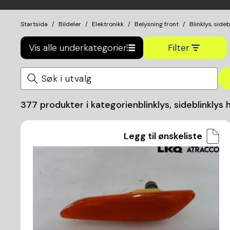
Startsida
Bildeler
Elektronikk
Belysning front
Blinklys, sideb
Vis alle underkategorier
Filter
377
produkter i kategorien
blinklys, sideblinklys
Legg til ønskeliste