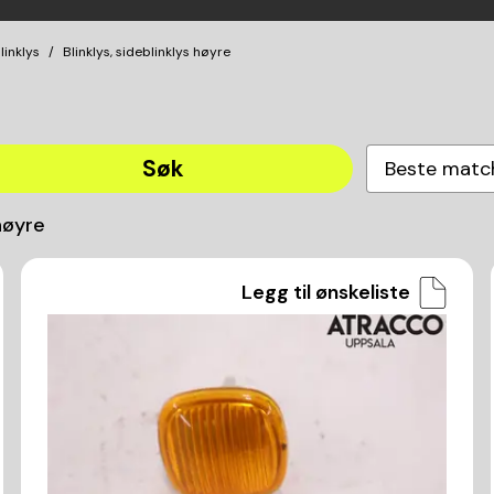
linklys
Blinklys, sideblinklys høyre
Søk
Beste matc
 høyre
Legg til ønskeliste