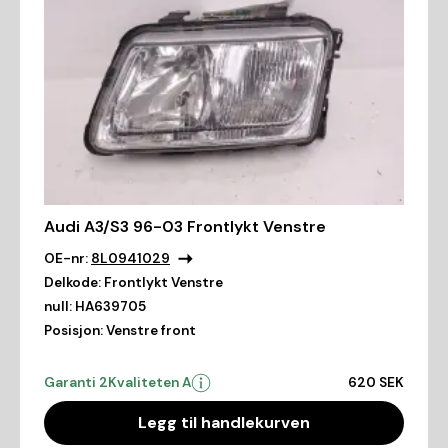
Audi A3/S3 96-03 Frontlykt Venstre
OE-nr:
8L0941029
Delkode:
Frontlykt Venstre
null:
HA639705
Posisjon:
Venstre front
Garanti 2
Kvaliteten A
620 SEK
Legg til handlekurven