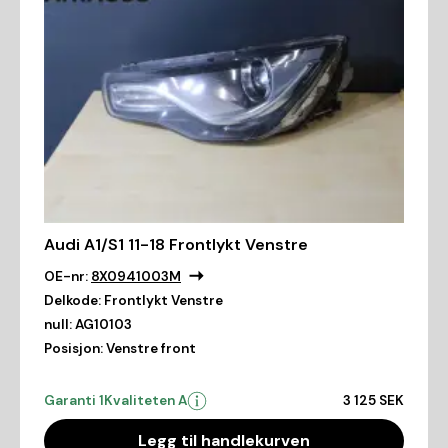
Audi A1/S1 11-18 Frontlykt Venstre
OE-nr:
8X0941003M
Delkode:
Frontlykt Venstre
null:
AG10103
Posisjon:
Venstre front
Garanti 1
Kvaliteten A
3 125 SEK
Legg til handlekurven