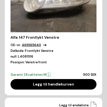
Alfa 147 Frontlykt Venstre
OE-nr:
465565640
Delkode:
Frontlykt Venstre
null:
L4081516
Posisjon:
Venstre front
Garanti 2
Kvaliteten M
500 SEK
Legg til handlekurven
Legg til ønskeliste