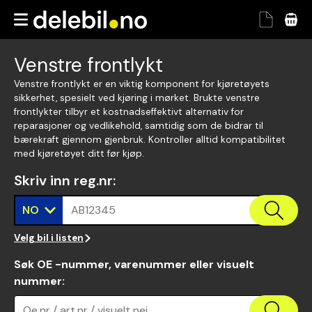
Venstre frontlykt
Venstre frontlykt er en viktig komponent for kjøretøyets
sikkerhet, spesielt ved kjøring i mørket. Brukte venstre
frontlykter tilbyr et kostnadseffektivt alternativ for
reparasjoner og vedlikehold, samtidig som de bidrar til
bærekraft gjennom gjenbruk. Kontroller alltid kompatibilitet
med kjøretøyet ditt før kjøp.
Skriv inn reg.nr
:
NO
AB12345
Velg bil i listen
Søk OE -nummer, varenummer eller visuelt
nummer
:
Oe.nr / art.nr / visuelt nei