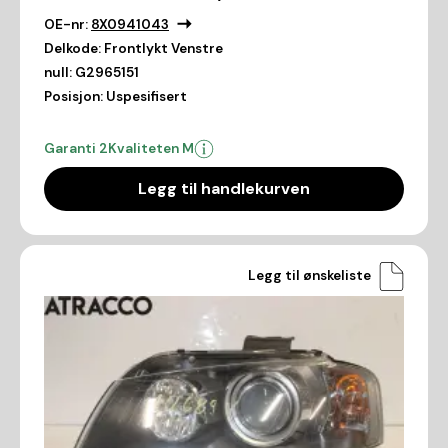
OE-nr:
8X0941043
Delkode:
Frontlykt Venstre
null:
G2965151
Posisjon:
Uspesifisert
Garanti 2
Kvaliteten M
Legg til handlekurven
Legg til ønskeliste