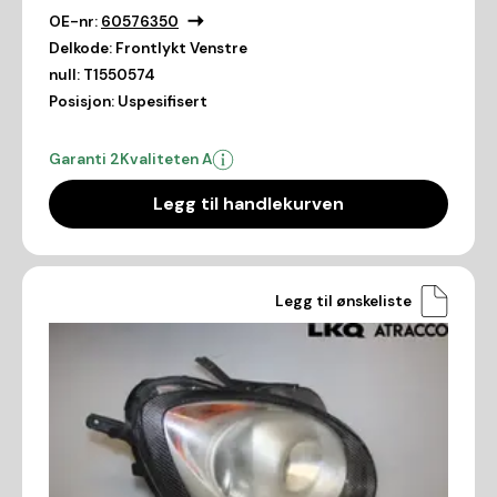
OE-nr:
60576350
Delkode:
Frontlykt Venstre
null:
T1550574
Posisjon:
Uspesifisert
Garanti 2
Kvaliteten A
Legg til handlekurven
Legg til ønskeliste