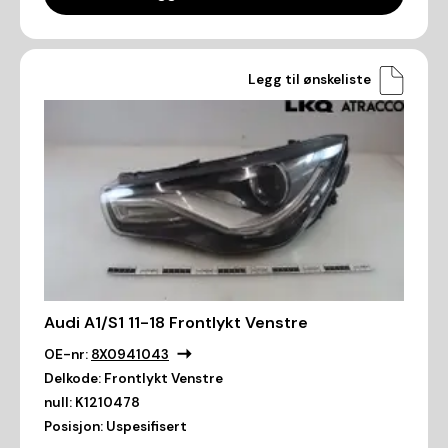
Legg til ønskeliste
Audi A1/S1 11-18 Frontlykt Venstre
OE-nr:
8X0941043
Delkode:
Frontlykt Venstre
null:
K1210478
Posisjon:
Uspesifisert