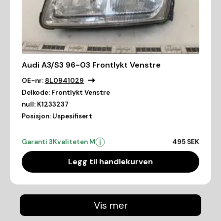
Audi A3/S3 96-03 Frontlykt Venstre
OE-nr:
8L0941029
Delkode:
Frontlykt Venstre
null:
K1233237
Posisjon:
Uspesifisert
Garanti 3
Kvaliteten M
495 SEK
Legg til handlekurven
Vis mer