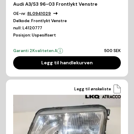
Audi A3/S3 96-03 Frontlykt Venstre
OE-nr:
8L0941029
Delkode:
Frontlykt Venstre
null:
L4120777
Posisjon:
Uspesifisert
Garanti 2
Kvaliteten A
500 SEK
Legg til handlekurven
Legg til ønskeliste