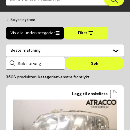
Belysning front
Vis alle underkategorier
Filter
Beste matching
Søk
3566
produkter i kategorien
venstre frontlykt
Legg til ønskeliste