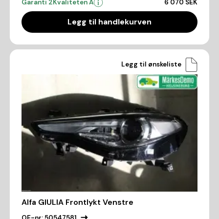
Garanti 2
Kvaliteten A
6 070 SEK
Legg til handlekurven
Legg til ønskeliste
Alfa GIULIA Frontlykt Venstre
OE-nr:
50547581