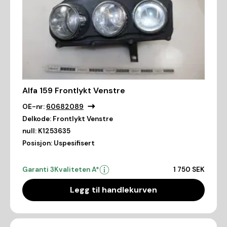
Alfa 159 Frontlykt Venstre
OE-nr:
60682089
Delkode:
Frontlykt Venstre
null:
K1253635
Posisjon:
Uspesifisert
Garanti 3
Kvaliteten A*
1 750 SEK
Legg til handlekurven