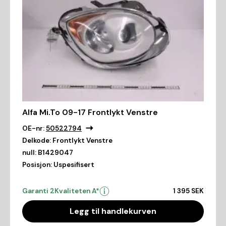
Alfa Mi.To 09-17 Frontlykt Venstre
OE-nr:
50522794
Delkode:
Frontlykt Venstre
null:
B1429047
Posisjon:
Uspesifisert
Garanti 2
Kvaliteten A*
1 395 SEK
Legg til handlekurven