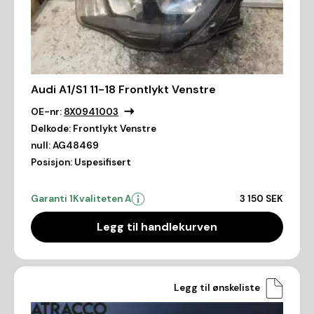
Audi A1/S1 11-18 Frontlykt Venstre
OE-nr:
8X0941003
Delkode:
Frontlykt Venstre
null:
AG48469
Posisjon:
Uspesifisert
Garanti 1
Kvaliteten A
3 150 SEK
Legg til handlekurven
Legg til ønskeliste