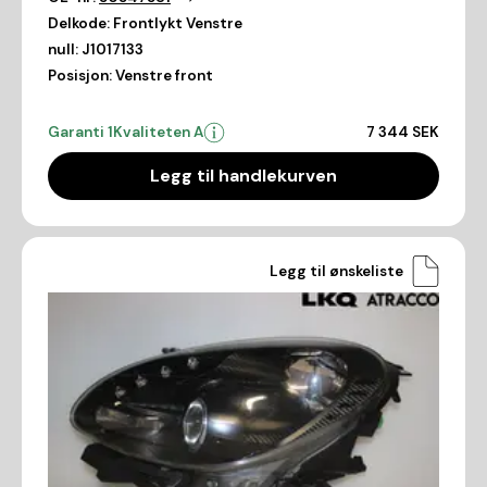
Delkode:
Frontlykt Venstre
null:
J1017133
Posisjon:
Venstre front
Garanti 1
Kvaliteten A
7 344 SEK
Legg til handlekurven
Legg til ønskeliste