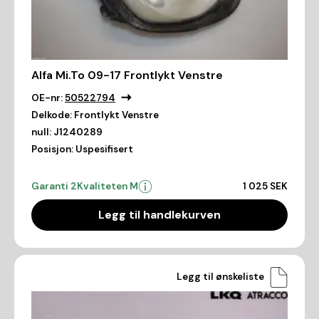
Alfa Mi.To 09-17 Frontlykt Venstre
OE-nr:
50522794
Delkode:
Frontlykt Venstre
null:
J1240289
Posisjon:
Uspesifisert
Garanti 2
Kvaliteten M
1 025 SEK
Legg til handlekurven
Legg til ønskeliste