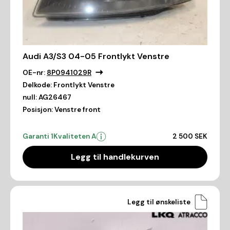
Audi A3/S3 04-05 Frontlykt Venstre
OE-nr:
8P0941029R
Delkode:
Frontlykt Venstre
null:
AG26467
Posisjon:
Venstre front
Garanti 1
Kvaliteten A
2 500 SEK
Legg til handlekurven
Legg til ønskeliste