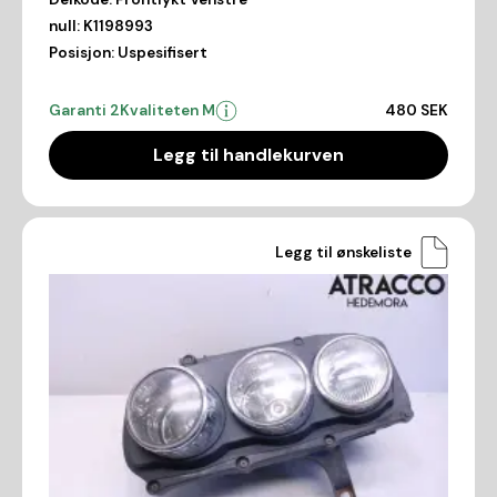
null:
K1198993
Posisjon:
Uspesifisert
Garanti 2
Kvaliteten M
480 SEK
Legg til handlekurven
Legg til ønskeliste