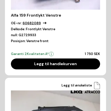
Alfa 159 Frontlykt Venstre
OE-nr:
60682089
Delkode:
Frontlykt Venstre
null:
G2729933
Posisjon:
Venstre front
Garanti 2
Kvaliteten A*
1 750 SEK
Legg til handlekurven
Legg til ønskeliste