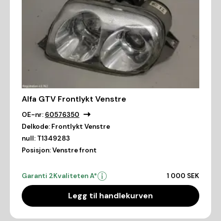
Alfa GTV Frontlykt Venstre
OE-nr:
60576350
Delkode:
Frontlykt Venstre
null:
T1349283
Posisjon:
Venstre front
Garanti 2
Kvaliteten A*
1 000 SEK
Legg til handlekurven