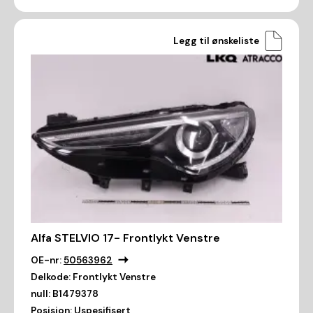
Legg til ønskeliste
Alfa STELVIO 17- Frontlykt Venstre
OE-nr:
50563962
Delkode:
Frontlykt Venstre
null:
B1479378
Posisjon:
Uspesifisert