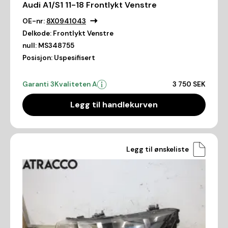
Audi A1/S1 11-18 Frontlykt Venstre
OE-nr:
8X0941043
Delkode:
Frontlykt Venstre
null:
MS348755
Posisjon:
Uspesifisert
Garanti 3
Kvaliteten A
3 750 SEK
Legg til handlekurven
Legg til ønskeliste