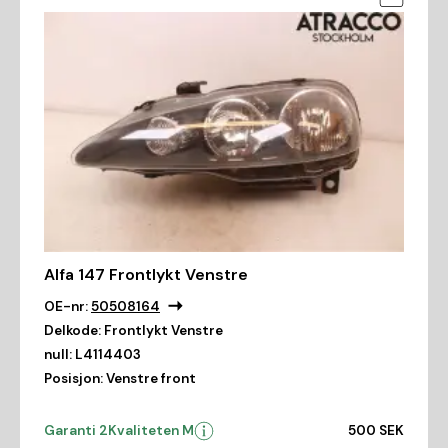
Alfa 147 Frontlykt Venstre
OE-nr:
50508164
Delkode:
Frontlykt Venstre
null:
L4114403
Posisjon:
Venstre front
Garanti 2
Kvaliteten M
500 SEK