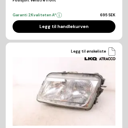
Posisjon:
Venstre front
Garanti 2
Kvaliteten A*
695 SEK
Legg til handlekurven
Legg til ønskeliste