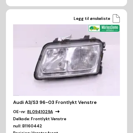
Legg til ønskeliste
Audi A3/S3 96-03 Frontlykt Venstre
OE-nr:
8L0941029A
Delkode:
Frontlykt Venstre
null:
B1160442