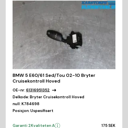
BMW 5 E60/61 Sed/Tou 02-10 Bryter
Cruisekontroll Hoved
OE-nr:
61316951352
Delkode:
Bryter Cruisekontroll Hoved
null:
K784698
Posisjon:
Uspesifisert
Garanti 2
Kvaliteten A
175 SEK