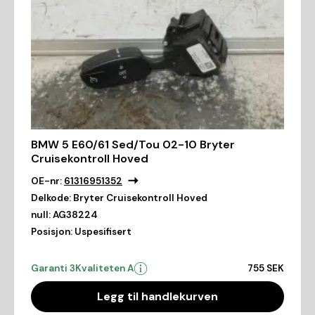
BMW 5 E60/61 Sed/Tou 02-10 Bryter
Cruisekontroll Hoved
OE-nr:
61316951352
Delkode:
Bryter Cruisekontroll Hoved
null:
AG38224
Posisjon:
Uspesifisert
Garanti 3
Kvaliteten A
755 SEK
Legg til handlekurven