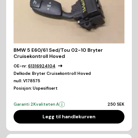
BMW 5 E60/61 Sed/Tou 02-10 Bryter
Cruisekontroll Hoved
OE-nr:
61316924104
Delkode:
Bryter Cruisekontroll Hoved
null:
V178575
Posisjon:
Uspesifisert
Garanti 2
Kvaliteten A
250 SEK
Legg til handlekurven