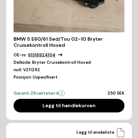
BMW 5 E60/61 Sed/Tou 02-10 Bryter
Cruisekontroll Hoved
OE-nr:
61316924104
Delkode:
Bryter Cruisekontroll Hoved
null:
V211292
Posisjon:
Uspesifisert
Garanti 2
Kvaliteten A
250 SEK
Legg til handlekurven
Legg til ønskeliste