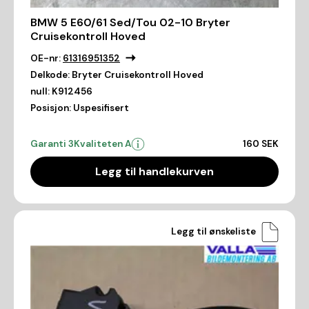
BMW 5 E60/61 Sed/Tou 02-10 Bryter
Cruisekontroll Hoved
OE-nr:
61316951352
Delkode:
Bryter Cruisekontroll Hoved
null:
K912456
Posisjon:
Uspesifisert
Garanti 3
Kvaliteten A
160 SEK
Legg til handlekurven
Legg til ønskeliste