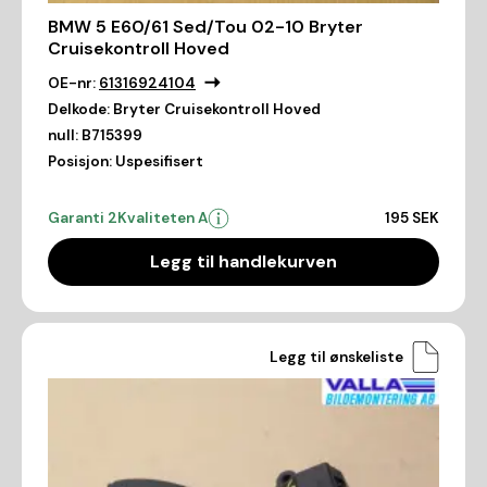
BMW 5 E60/61 Sed/Tou 02-10 Bryter
Cruisekontroll Hoved
OE-nr:
61316924104
Delkode:
Bryter Cruisekontroll Hoved
null:
B715399
Posisjon:
Uspesifisert
Garanti 2
Kvaliteten A
195 SEK
Legg til handlekurven
Legg til ønskeliste