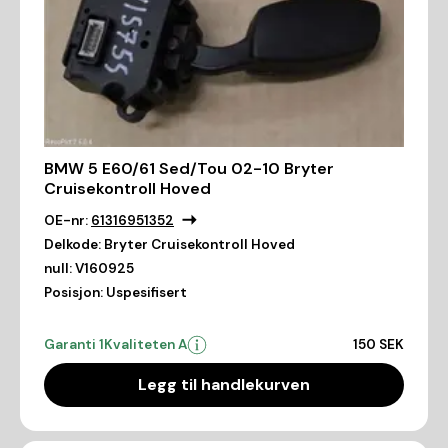
BMW 5 E60/61 Sed/Tou 02-10 Bryter
Cruisekontroll Hoved
OE-nr:
61316951352
Delkode:
Bryter Cruisekontroll Hoved
null:
V160925
Posisjon:
Uspesifisert
Garanti 1
Kvaliteten A
150 SEK
Legg til handlekurven