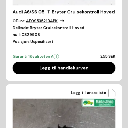
Audi A6/S6 05-11 Bryter Cruisekontroll Hoved
OE-nr:
4E0953521B4PK
Delkode:
Bryter Cruisekontroll Hoved
null:
C829908
Posisjon:
Uspesifisert
Garanti 1
Kvaliteten A
255 SEK
Legg til handlekurven
Legg til ønskeliste