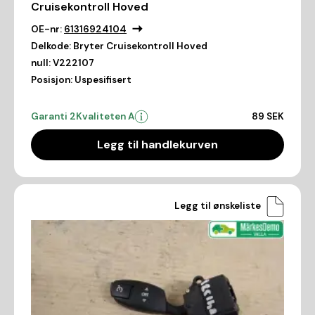
Cruisekontroll Hoved
OE-nr:
61316924104
Delkode:
Bryter Cruisekontroll Hoved
null:
V222107
Posisjon:
Uspesifisert
Garanti 2
Kvaliteten A
89 SEK
Legg til handlekurven
Legg til ønskeliste