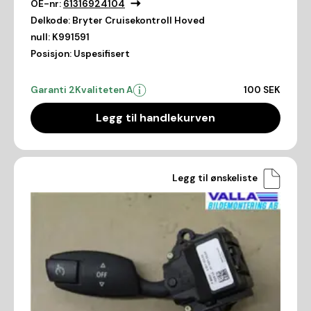
OE-nr:
61316924104
Delkode:
Bryter Cruisekontroll Hoved
null:
K991591
Posisjon:
Uspesifisert
Garanti 2
Kvaliteten A
100 SEK
Legg til handlekurven
Legg til ønskeliste