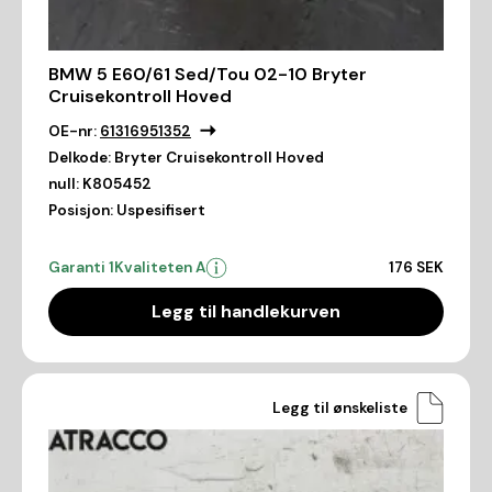
BMW 5 E60/61 Sed/Tou 02-10 Bryter
Cruisekontroll Hoved
OE-nr:
61316951352
Delkode:
Bryter Cruisekontroll Hoved
null:
K805452
Posisjon:
Uspesifisert
Garanti 1
Kvaliteten A
176 SEK
Legg til handlekurven
Legg til ønskeliste