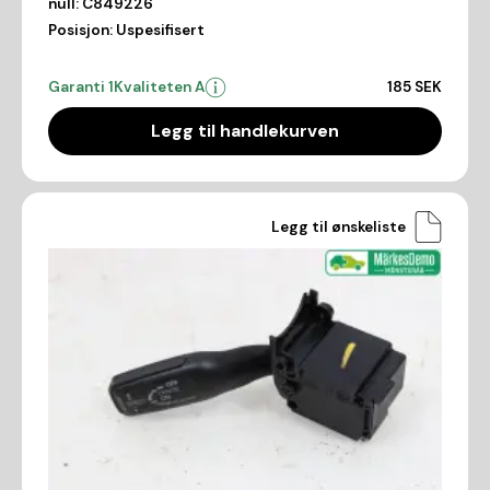
null:
C849226
Posisjon:
Uspesifisert
Garanti 1
Kvaliteten A
185 SEK
Legg til handlekurven
Legg til ønskeliste