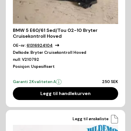
BMW 5 E60/61 Sed/Tou 02-10 Bryter
Cruisekontroll Hoved
OE-nr:
61316924104
Delkode:
Bryter Cruisekontroll Hoved
null:
V210792
Posisjon:
Uspesifisert
Garanti 2
Kvaliteten A
250 SEK
Legg til handlekurven
Legg til ønskeliste