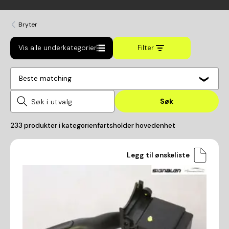
Bryter
Vis alle underkategorier
Filter
Beste matching
Søk
233
produkter i kategorien
fartsholder hovedenhet
Legg til ønskeliste