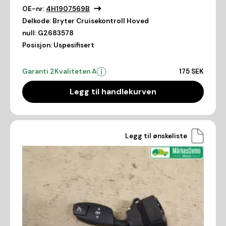
OE-nr:
4H1907569B
Delkode:
Bryter Cruisekontroll Hoved
null:
G2683578
Posisjon:
Uspesifisert
Garanti 2
Kvaliteten A
175 SEK
Legg til handlekurven
Legg til ønskeliste