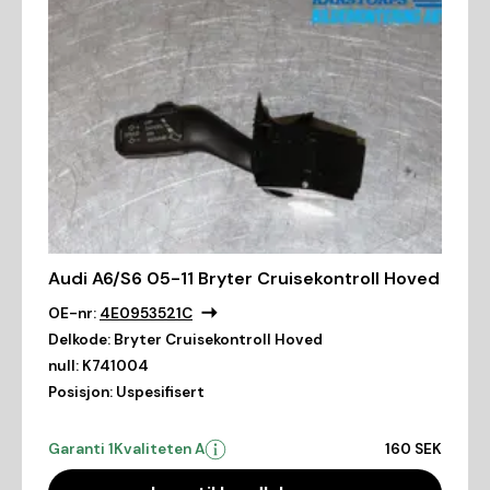
Audi A6/S6 05-11 Bryter Cruisekontroll Hoved
OE-nr:
4E0953521C
Delkode:
Bryter Cruisekontroll Hoved
null:
K741004
Posisjon:
Uspesifisert
Garanti 1
Kvaliteten A
160 SEK