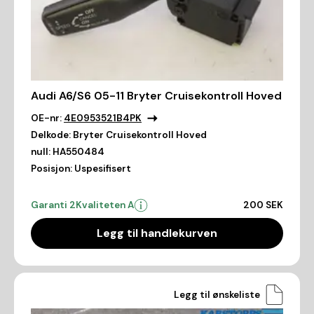
Audi A6/S6 05-11 Bryter Cruisekontroll Hoved
OE-nr:
4E0953521B4PK
Delkode:
Bryter Cruisekontroll Hoved
null:
HA550484
Posisjon:
Uspesifisert
Garanti 2
Kvaliteten A
200 SEK
Legg til handlekurven
Legg til ønskeliste