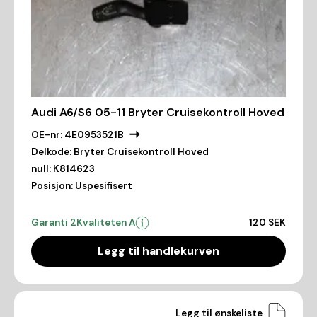
Audi A6/S6 05-11 Bryter Cruisekontroll Hoved
OE-nr:
4E0953521B
Delkode:
Bryter Cruisekontroll Hoved
null:
K814623
Posisjon:
Uspesifisert
Garanti 2
Kvaliteten A
120 SEK
Legg til handlekurven
Legg til ønskeliste