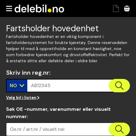
Fartsholder hovedenhet
Fartsholder hovedenhet er en viktig komponent i
fartsholdersystemet for brukte kjøretøy. Denne reservedelen
hjelper til med å opprettholde en konstant hastighet, noe
som forbedrer kjørekomfort og drivstoffeffektivitet. Perfekt for
å erstatte slitte eller defekte deler i eldre biler.
Skriv inn reg.nr
:
NO
AB12345
Velg bil i listen
Søk OE -nummer, varenummer eller visuelt
nummer
:
Oe.nr / art.nr / visuelt nei