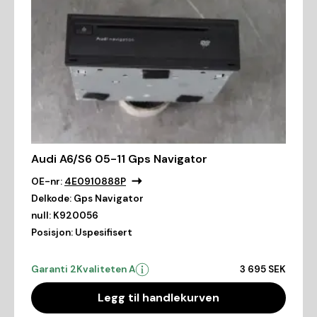
Audi A6/S6 05-11 Gps Navigator
OE-nr:
4E0910888P
Delkode:
Gps Navigator
null:
K920056
Posisjon:
Uspesifisert
Garanti 2
Kvaliteten A
3 695 SEK
Legg til handlekurven