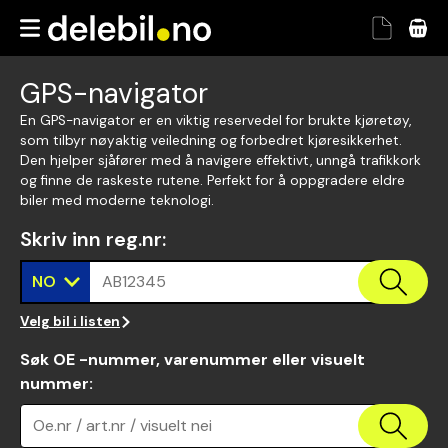
GPS-navigator
En GPS-navigator er en viktig reservedel for brukte kjøretøy,
som tilbyr nøyaktig veiledning og forbedret kjøresikkerhet.
Den hjelper sjåfører med å navigere effektivt, unngå trafikkork
og finne de raskeste rutene. Perfekt for å oppgradere eldre
biler med moderne teknologi.
Skriv inn reg.nr
:
NO
AB12345
Velg bil i listen
Søk OE -nummer, varenummer eller visuelt
nummer
:
Oe.nr / art.nr / visuelt nei