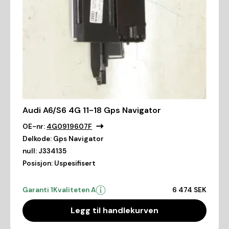
Audi A6/S6 4G 11-18 Gps Navigator
OE-nr:
4G0919607F
Delkode:
Gps Navigator
null:
J334135
Posisjon:
Uspesifisert
Garanti 1
Kvaliteten A
6 474 SEK
Legg til handlekurven