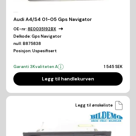
Audi A4/S4 01-05 Gps Navigator
OE-nr:
8E0035192BX
Delkode:
Gps Navigator
null:
B875838
Posisjon:
Uspesifisert
Garanti 3
Kvaliteten A
1 545 SEK
Legg til handlekurven
Legg til ønskeliste