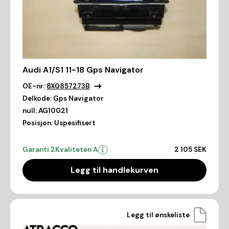
Audi A1/S1 11-18 Gps Navigator
OE-nr:
8X0857273B
Delkode:
Gps Navigator
null:
AG10021
Posisjon:
Uspesifisert
Garanti 2
Kvaliteten A
2 105 SEK
Legg til handlekurven
Legg til ønskeliste