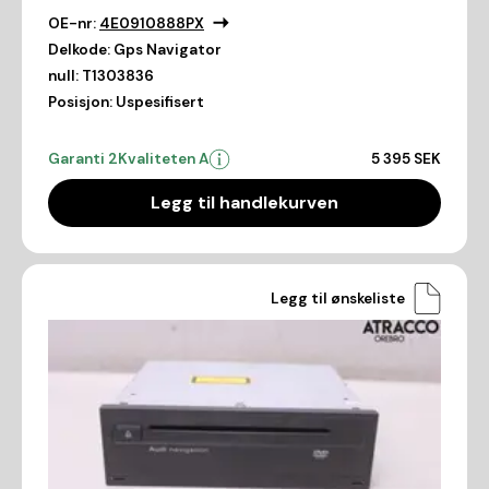
OE-nr:
4E0910888PX
Delkode:
Gps Navigator
null:
T1303836
Posisjon:
Uspesifisert
Garanti 2
Kvaliteten A
5 395 SEK
Legg til handlekurven
Legg til ønskeliste