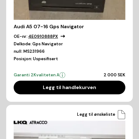
Audi A5 07-16 Gps Navigator
OE-nr:
4E0910888PX
Delkode:
Gps Navigator
null:
MS231966
Posisjon:
Uspesifisert
Garanti 2
Kvaliteten A
2 000 SEK
Legg til handlekurven
Legg til ønskeliste