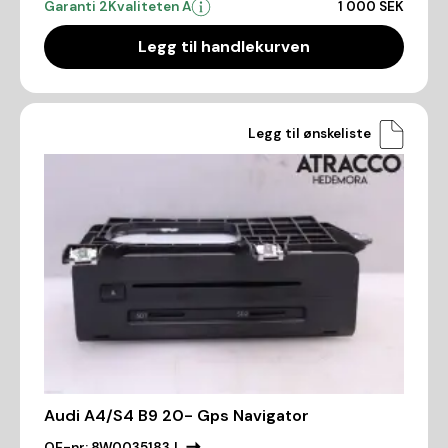
Garanti 2
Kvaliteten A
1 000 SEK
Legg til handlekurven
Legg til ønskeliste
Audi A4/S4 B9 20- Gps Navigator
OE-nr:
8W0035183J