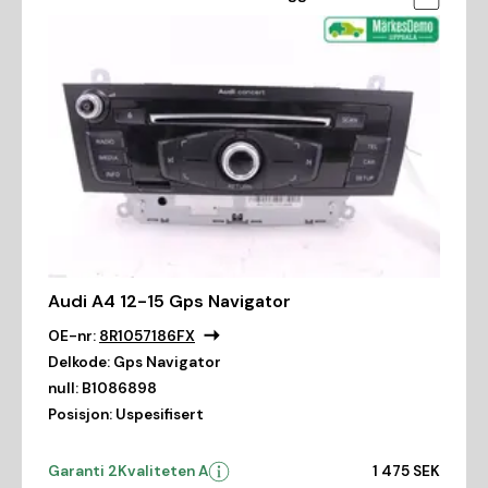
Audi A4 12-15 Gps Navigator
OE-nr:
8R1057186FX
Delkode:
Gps Navigator
null:
B1086898
Posisjon:
Uspesifisert
Garanti 2
Kvaliteten A
1 475 SEK