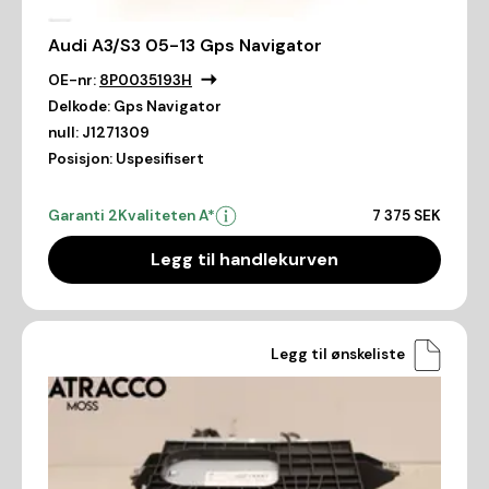
Audi A3/S3 05-13 Gps Navigator
OE-nr:
8P0035193H
Delkode:
Gps Navigator
null:
J1271309
Posisjon:
Uspesifisert
Garanti 2
Kvaliteten A*
7 375 SEK
Legg til handlekurven
Legg til ønskeliste