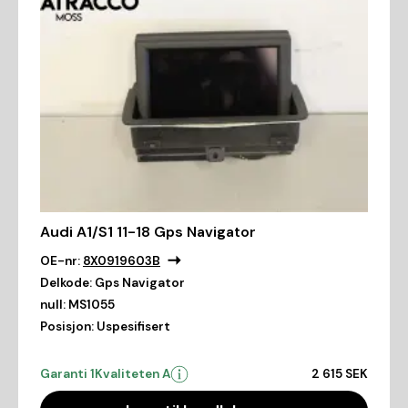
Audi A1/S1 11-18 Gps Navigator
OE-nr:
8X0919603B
Delkode:
Gps Navigator
null:
MS1055
Posisjon:
Uspesifisert
Garanti 1
Kvaliteten A
2 615 SEK