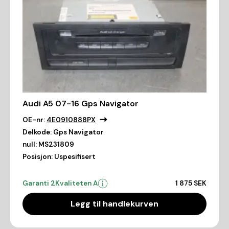
Audi A5 07-16 Gps Navigator
OE-nr:
4E0910888PX
Delkode:
Gps Navigator
null:
MS231809
Posisjon:
Uspesifisert
Garanti 2
Kvaliteten A
1 875 SEK
Legg til handlekurven