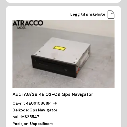
Legg til ønskeliste
Audi A8/S8 4E 02-09 Gps Navigator
OE-nr:
4E0910888P
Delkode:
Gps Navigator
null:
MS25547
Posisjon:
Uspesifisert