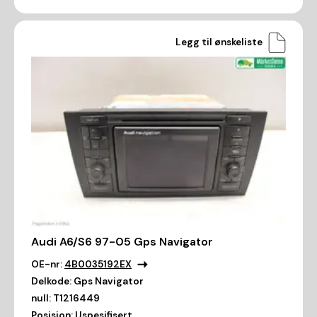
Legg til ønskeliste
Audi A6/S6 97-05 Gps Navigator
OE-nr:
4B0035192EX
Delkode:
Gps Navigator
null:
T1216449
Posisjon:
Uspesifisert