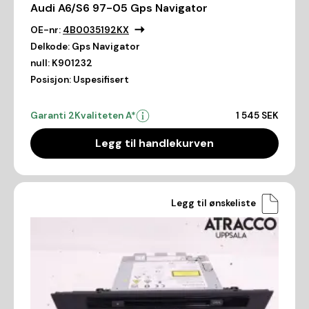
Audi A6/S6 97-05 Gps Navigator
OE-nr:
4B0035192KX
Delkode:
Gps Navigator
null:
K901232
Posisjon:
Uspesifisert
Garanti 2
Kvaliteten A*
1 545 SEK
Legg til handlekurven
Legg til ønskeliste