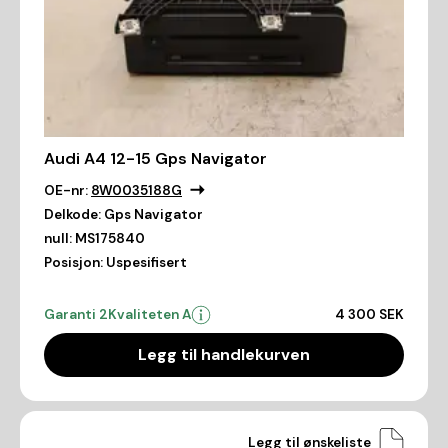
Audi A4 12-15 Gps Navigator
OE-nr:
8W0035188G
Delkode:
Gps Navigator
null:
MS175840
Posisjon:
Uspesifisert
Garanti 2
Kvaliteten A
4 300 SEK
Legg til handlekurven
Legg til ønskeliste