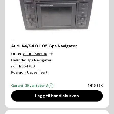
Audi A4/S4 01-05 Gps Navigator
OE-nr:
8E0035192BX
Delkode:
Gps Navigator
null:
B854788
Posisjon:
Uspesifisert
Garanti 3
Kvaliteten A
1 615 SEK
Legg til handlekurven