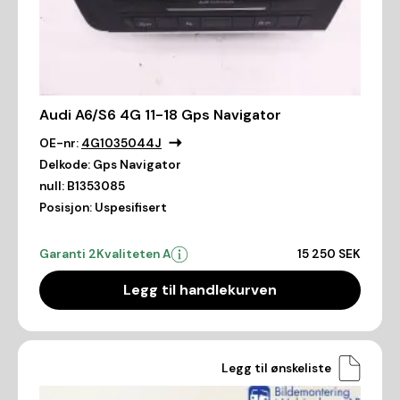
Audi A6/S6 4G 11-18 Gps Navigator
OE-nr:
4G1035044J
Delkode:
Gps Navigator
null:
B1353085
Posisjon:
Uspesifisert
Garanti 2
Kvaliteten A
15 250 SEK
Legg til handlekurven
Legg til ønskeliste