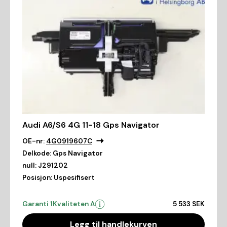
Audi A6/S6 4G 11-18 Gps Navigator
OE-nr:
4G0919607C
Delkode:
Gps Navigator
null:
J291202
Posisjon:
Uspesifisert
Garanti 1
Kvaliteten A
5 533 SEK
Legg til handlekurven