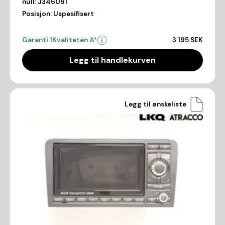
null:
J346091
Posisjon:
Uspesifisert
Garanti 1
Kvaliteten A*
3 195 SEK
Legg til handlekurven
Legg til ønskeliste