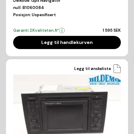
Delkode:
Gps Navigator
null:
B1060084
Posisjon:
Uspesifisert
Garanti 2
Kvaliteten A*
1 595 SEK
Legg til handlekurven
Legg til ønskeliste