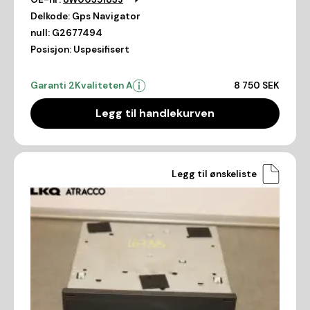
Delkode:
Gps Navigator
null:
G2677494
Posisjon:
Uspesifisert
Garanti 2
Kvaliteten A
8 750 SEK
Legg til handlekurven
Legg til ønskeliste