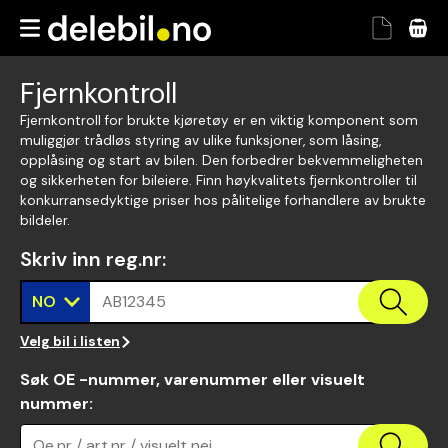
Fjernkontroll
Fjernkontroll for brukte kjøretøy er en viktig komponent som
muliggjør trådløs styring av ulike funksjoner, som låsing,
opplåsing og start av bilen. Den forbedrer bekvemmeligheten
og sikkerheten for bileiere. Finn høykvalitets fjernkontroller til
konkurransedyktige priser hos pålitelige forhandlere av brukte
bildeler.
Skriv inn reg.nr
:
NO
AB12345
Velg bil i listen
Søk OE -nummer, varenummer eller visuelt
nummer
:
Oe.nr / art.nr / visuelt nei