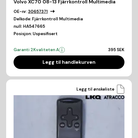
Volvo XC70 08-13 Fjärrkontroll Multimedia
OE-nr:
30657371
Delkode:
Fjärrkontroll Multimedia
null:
HA547665
Posisjon:
Uspesifisert
Garanti 2
Kvaliteten A
395 SEK
Legg til handlekurven
Legg til ønskeliste