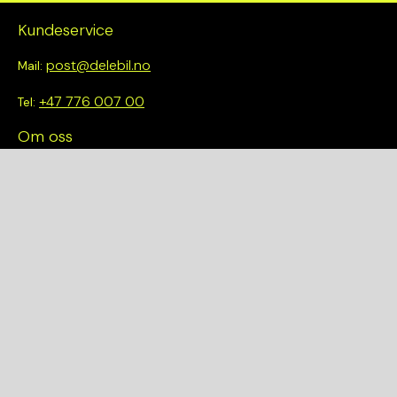
Kundeservice
post@delebil.no
Mail:
+47 776 007 00
Tel:
Om oss
Vi tror på å gjøre det enkelt å velge riktig. Hos oss får du ikke
bare tilgang til et bredt utvalg av kvalitetskontrollerte deler –
du blir også en del av en smartere og mer bærekraftig
fremtid.
Hurtiglenker
Om oss
Finn et anlegg
Bilmodeller
Personvernerklæring
Kjøpsvilkår