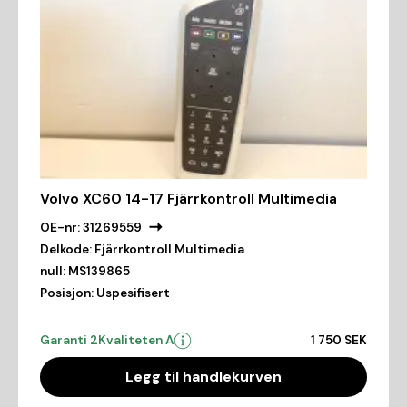
Volvo XC60 14-17 Fjärrkontroll Multimedia
OE-nr:
31269559
Delkode:
Fjärrkontroll Multimedia
null:
MS139865
Posisjon:
Uspesifisert
Garanti 2
Kvaliteten A
1 750 SEK
Legg til handlekurven