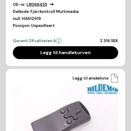
OE-nr:
LR066435
Delkode:
Fjärrkontroll Multimedia
null:
HA612619
Posisjon:
Uspesifisert
Garanti 2
Kvaliteten A
2 316 SEK
Legg til handlekurven
Legg til ønskeliste