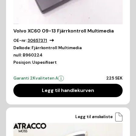
Volvo XC60 09-13 Fjärrkontroll Multimedia
OE-nr:
30657371
Delkode:
Fjärrkontroll Multimedia
null:
B960224
Posisjon:
Uspesifisert
Garanti 2
Kvaliteten A
225 SEK
Legg til handlekurven
Legg til ønskeliste