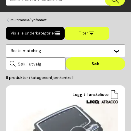
Multimedia/lyd/annet
Vis alle underkategorier
Filter
Beste matching
Søk
8
produkter i kategorien
fjernkontroll
Legg til ønskeliste