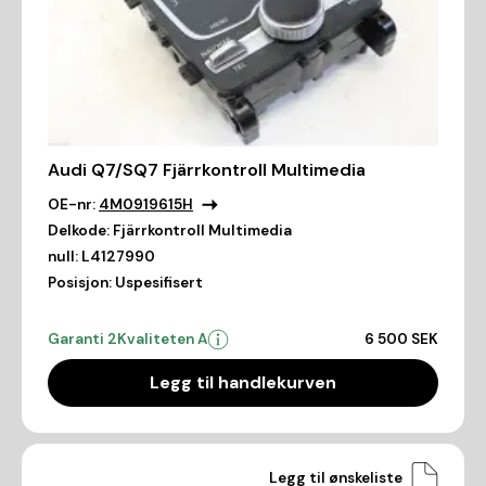
Audi Q7/SQ7 Fjärrkontroll Multimedia
OE-nr:
4M0919615H
Delkode:
Fjärrkontroll Multimedia
null:
L4127990
Posisjon:
Uspesifisert
Garanti 2
Kvaliteten A
6 500 SEK
Legg til handlekurven
Legg til ønskeliste