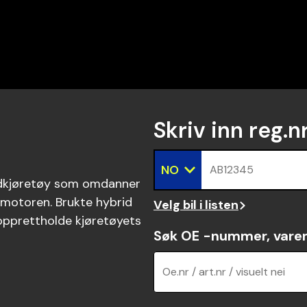
Skriv inn reg.n
NO
AB12345
ridkjøretøy som omdanner
e motoren. Brukte hybrid
Velg bil i listen
 opprettholde kjøretøyets
Søk OE -nummer, vare
Oe.nr / art.nr / visuelt nei