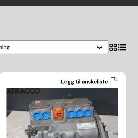
hing
Legg til ønskeliste