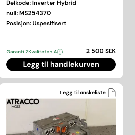
Delkode:
Inverter Hybrid
null:
MS254370
Posisjon:
Uspesifisert
2 500 SEK
Garanti 2
Kvaliteten A
Legg til handlekurven
Legg til ønskeliste