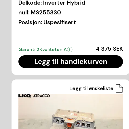
Delkode:
Inverter Hybrid
null:
MS255330
Posisjon:
Uspesifisert
4 375 SEK
Garanti 2
Kvaliteten A
Legg til handlekurven
Legg til ønskeliste