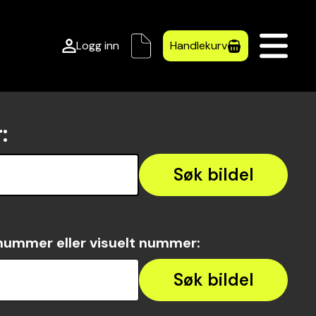
Logg inn
Handlekurv
r
:
Søk bildel
nummer eller visuelt nummer
:
Søk bildel