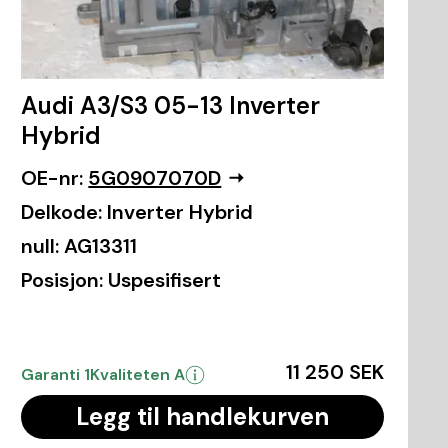
Audi A3/S3 05-13 Inverter
Hybrid
OE-nr:
5G0907070D
Delkode:
Inverter Hybrid
null:
AG13311
Posisjon:
Uspesifisert
11 250 SEK
Garanti 1
Kvaliteten A
Legg til handlekurven