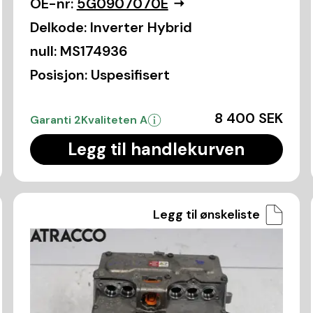
OE-nr:
5G0907070E
Delkode:
Inverter Hybrid
null:
MS174936
Posisjon:
Uspesifisert
8 400 SEK
Garanti 2
Kvaliteten A
Legg til handlekurven
Legg til ønskeliste