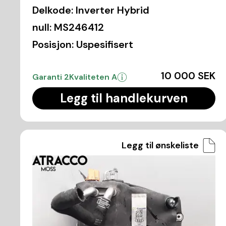
Delkode:
Inverter Hybrid
null:
MS246412
Posisjon:
Uspesifisert
10 000 SEK
Garanti 2
Kvaliteten A
Legg til handlekurven
Legg til ønskeliste