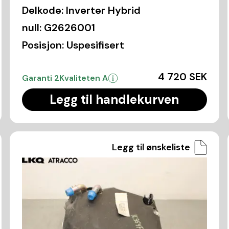
Delkode:
Inverter Hybrid
null:
G2626001
Posisjon:
Uspesifisert
4 720 SEK
Garanti 2
Kvaliteten A
Legg til handlekurven
Legg til ønskeliste