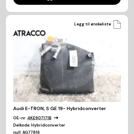
Legg til ønskeliste
Audi E-TRON, S GE 19- Hybridconverter
OE-nr:
4KE907171B
Delkode:
Hybridconverter
null:
AG77816