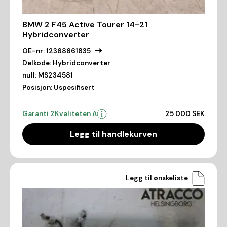
BMW 2 F45 Active Tourer 14-21
Hybridconverter
OE-nr:
12368661835
Delkode:
Hybridconverter
null:
MS234581
Posisjon:
Uspesifisert
Garanti 2
Kvaliteten A
25 000 SEK
Legg til handlekurven
Legg til ønskeliste