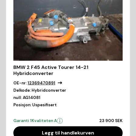
BMW 2 F45 Active Tourer 14-21
Hybridconverter
OE-nr:
12369470891
Delkode:
Hybridconverter
null:
AG14081
Posisjon:
Uspesifisert
Garanti 1
Kvaliteten A
23 900 SEK
Legg til handlekurven