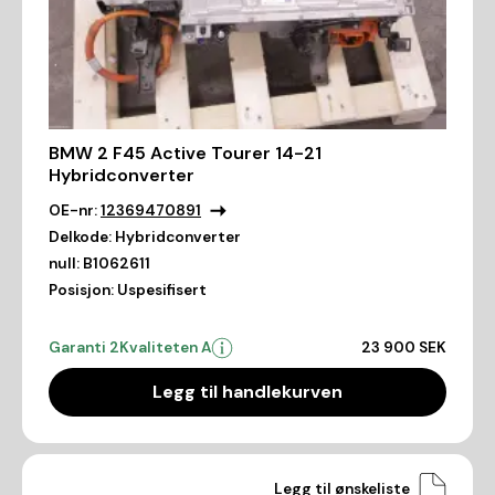
BMW 2 F45 Active Tourer 14-21
Hybridconverter
OE-nr:
12369470891
Delkode:
Hybridconverter
null:
B1062611
Posisjon:
Uspesifisert
Garanti 2
Kvaliteten A
23 900 SEK
Legg til handlekurven
Legg til ønskeliste