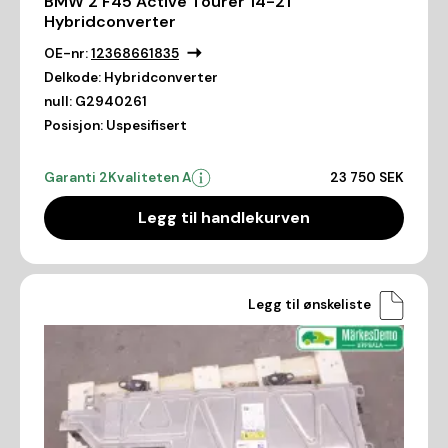
BMW 2 F45 Active Tourer 14-21
Hybridconverter
OE-nr:
12368661835
Delkode:
Hybridconverter
null:
G2940261
Posisjon:
Uspesifisert
Garanti 2
Kvaliteten A
23 750 SEK
Legg til handlekurven
Legg til ønskeliste