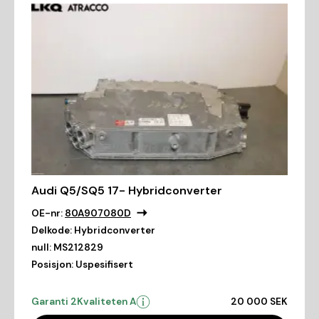
Audi Q5/SQ5 17- Hybridconverter
OE-nr:
80A907080D
Delkode:
Hybridconverter
null:
MS212829
Posisjon:
Uspesifisert
Garanti 2
Kvaliteten A
20 000 SEK