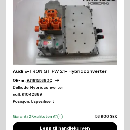
Audi E-TRON GT FW 21- Hybridconverter
OE-nr:
9J1915539DQ
Delkode:
Hybridconverter
null:
K1042889
Posisjon:
Uspesifisert
Garanti 2
Kvaliteten A*
53 900 SEK
Legg til handlekurven