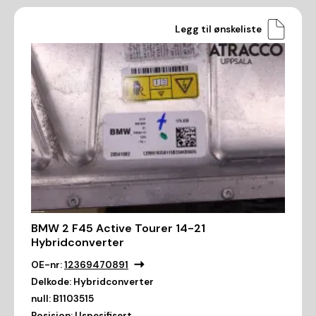
Legg til ønskeliste
BMW 2 F45 Active Tourer 14-21
Hybridconverter
OE-nr:
12369470891
Delkode:
Hybridconverter
null:
B1103515
Posisjon:
Uspesifisert