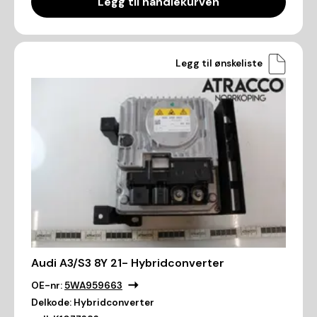
Legg til handlekurven
Legg til ønskeliste
Audi A3/S3 8Y 21- Hybridconverter
OE-nr:
5WA959663
Delkode:
Hybridconverter