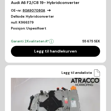
Audi A6 F2/C8 19- Hybridconverter
OE-nr:
80A907080A
Delkode:
Hybridconverter
null:
K966379
Posisjon:
Uspesifisert
Garanti 2
Kvaliteten A*
55 675 SEK
Legg til handlekurven
Legg til ønskeliste