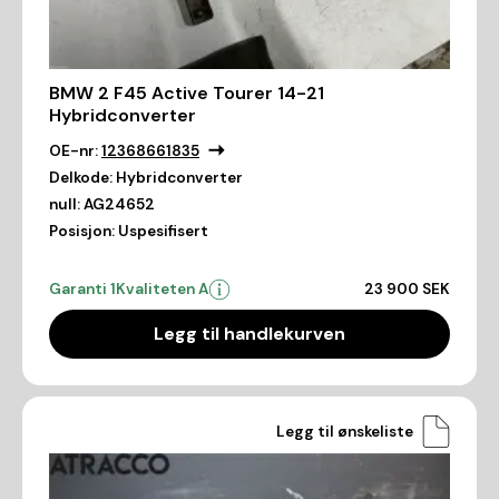
BMW 2 F45 Active Tourer 14-21
Hybridconverter
OE-nr:
12368661835
Delkode:
Hybridconverter
null:
AG24652
Posisjon:
Uspesifisert
Garanti 1
Kvaliteten A
23 900 SEK
Legg til handlekurven
Legg til ønskeliste