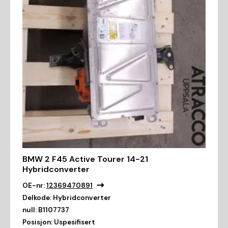
BMW 2 F45 Active Tourer 14-21
Hybridconverter
OE-nr:
12369470891
Delkode:
Hybridconverter
null:
B1107737
Posisjon:
Uspesifisert