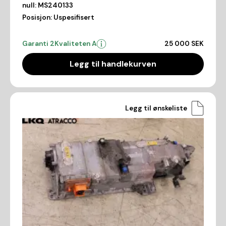
null:
MS240133
Posisjon:
Uspesifisert
Garanti 2
Kvaliteten A
25 000 SEK
Legg til handlekurven
Legg til ønskeliste