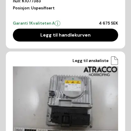
null:
K1077383
Posisjon:
Uspesifisert
Garanti 1
Kvaliteten A
4 675 SEK
Legg til handlekurven
Legg til ønskeliste