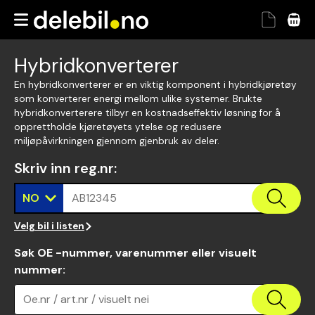
Hybridkonverterer
En hybridkonverterer er en viktig komponent i hybridkjøretøy
som konverterer energi mellom ulike systemer. Brukte
hybridkonverterere tilbyr en kostnadseffektiv løsning for å
opprettholde kjøretøyets ytelse og redusere
miljøpåvirkningen gjennom gjenbruk av deler.
Skriv inn reg.nr
:
NO
AB12345
Velg bil i listen
Søk OE -nummer, varenummer eller visuelt
nummer
:
Oe.nr / art.nr / visuelt nei