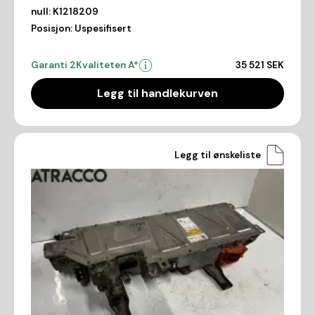
null:
K1218209
Posisjon:
Uspesifisert
Garanti 2
Kvaliteten A*
35 521 SEK
Legg til handlekurven
Legg til ønskeliste