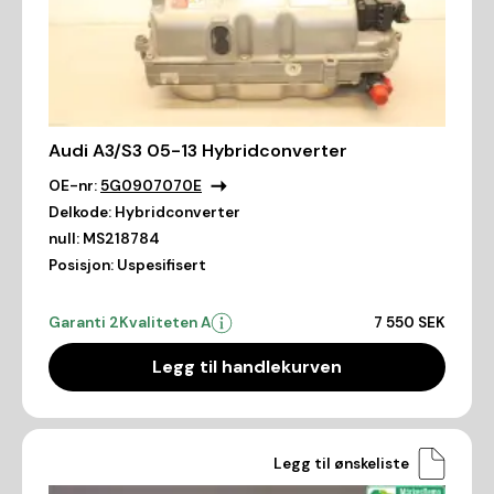
Audi A3/S3 05-13 Hybridconverter
OE-nr:
5G0907070E
Delkode:
Hybridconverter
null:
MS218784
Posisjon:
Uspesifisert
Garanti 2
Kvaliteten A
7 550 SEK
Legg til handlekurven
Legg til ønskeliste