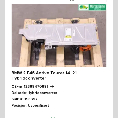
BMW 2 F45 Active Tourer 14-21
Hybridconverter
OE-nr:
12369470891
Delkode:
Hybridconverter
null:
B1093697
Posisjon:
Uspesifisert