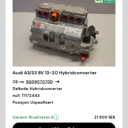
Audi A3/S3 8V 13-20 Hybridconverter
OE-nr:
5G0907070D
Delkode:
Hybridconverter
null:
T1172443
Posisjon:
Uspesifisert
Garanti 1
Kvaliteten A
21 900 SEK