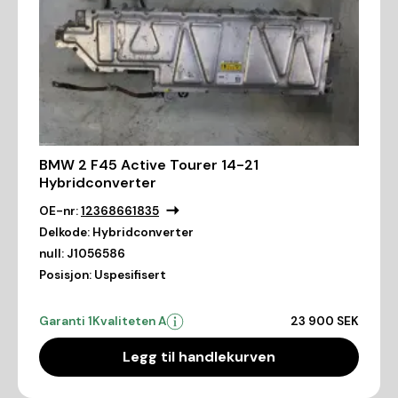
BMW 2 F45 Active Tourer 14-21
Hybridconverter
OE-nr:
12368661835
Delkode:
Hybridconverter
null:
J1056586
Posisjon:
Uspesifisert
Garanti 1
Kvaliteten A
23 900 SEK
Legg til handlekurven