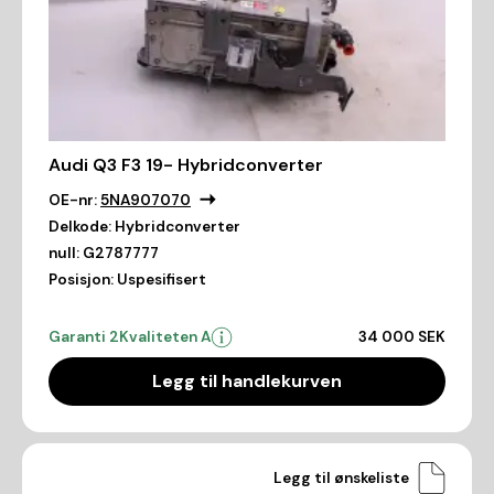
Audi Q3 F3 19- Hybridconverter
OE-nr:
5NA907070
Delkode:
Hybridconverter
null:
G2787777
Posisjon:
Uspesifisert
Garanti 2
Kvaliteten A
34 000 SEK
Legg til handlekurven
Legg til ønskeliste