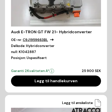
Audi E-TRON GT FW 21- Hybridconverter
OE-nr:
C9J1959663BL
Delkode:
Hybridconverter
null:
K1042887
Posisjon:
Uspesifisert
Garanti 2
Kvaliteten A*
25 900 SEK
Legg til handlekurven
Legg til ønskeliste