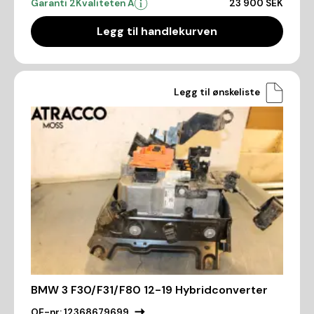
Garanti 2
Kvaliteten A
23 900 SEK
Legg til handlekurven
Legg til ønskeliste
BMW 3 F30/F31/F80 12-19 Hybridconverter
OE-nr:
12368679699