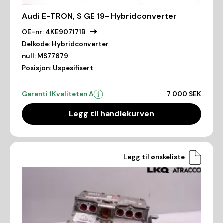
Audi E-TRON, S GE 19- Hybridconverter
OE-nr:
4KE907171B
Delkode:
Hybridconverter
null:
MS77679
Posisjon:
Uspesifisert
Garanti 1
Kvaliteten A
7 000 SEK
Legg til handlekurven
Legg til ønskeliste