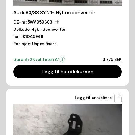
Audi A3/S3 8Y 21- Hybridconverter
OE-nr:
5WA959663
Delkode:
Hybridconverter
null:
K1045968
Posisjon:
Uspesifisert
Garanti 2
Kvaliteten A*
3 775 SEK
Legg til handlekurven
Legg til ønskeliste