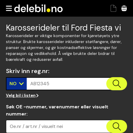
Karosserideler til Ford Fiesta vi
Karosserideler er viktige komponenter for kjøretøyets ytre
struktur. Brukte karosserideler inkluderer støtfangere, dører,
panser og skjermer, og gir kostnadseffektive løsninger for
reparasjon og vedlikehold. Å velge brukte deler bidrar til
bærekraft og reduserer avfall.
Skriv inn reg.nr
:
NO
AB12345
Velg bil i listen
Søk OE -nummer, varenummer eller visuelt
nummer
:
Oe.nr / art.nr / visuelt nei