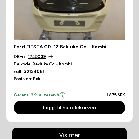
Ford FIESTA 09-12 Bakluke Cc - Kombi
OE-nr:
1745039
Delkode:
Bakluke Cc - Kombi
null:
G2134081
Posisjon:
Bak
Garanti 2
Kvaliteten A
1 875 SEK
Legg til handlekurven
Vis mer