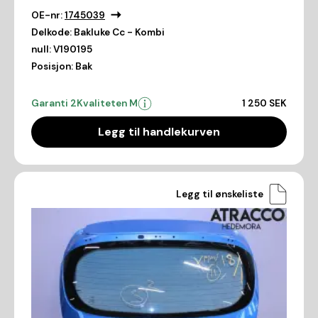
OE-nr:
1745039
Delkode:
Bakluke Cc - Kombi
null:
V190195
Posisjon:
Bak
Garanti 2
Kvaliteten M
1 250 SEK
Legg til handlekurven
Legg til ønskeliste