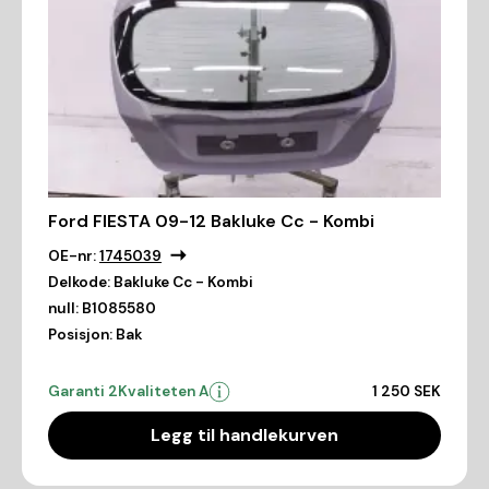
Ford FIESTA 09-12 Bakluke Cc - Kombi
OE-nr:
1745039
Delkode:
Bakluke Cc - Kombi
null:
B1085580
Posisjon:
Bak
Garanti 2
Kvaliteten A
1 250 SEK
Legg til handlekurven