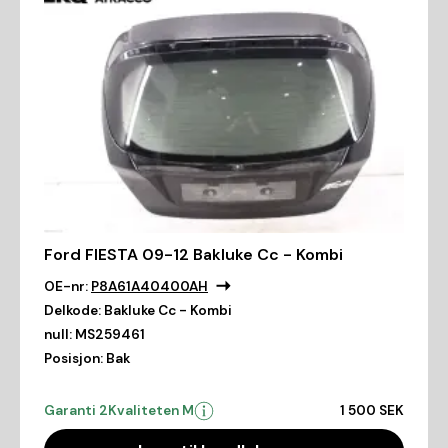
Ford FIESTA 09-12 Bakluke Cc - Kombi
OE-nr:
P8A61A40400AH
Delkode:
Bakluke Cc - Kombi
null:
MS259461
Posisjon:
Bak
Garanti 2
Kvaliteten M
1 500 SEK