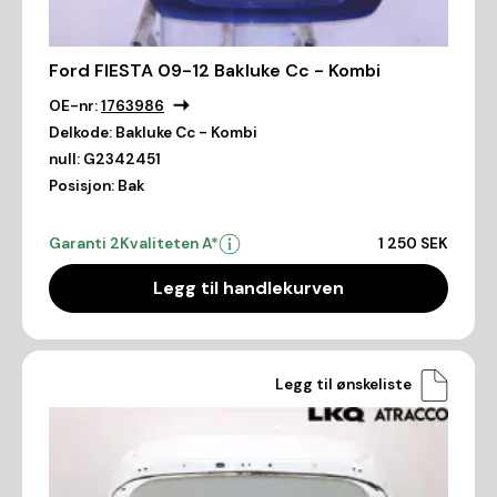
Ford FIESTA 09-12 Bakluke Cc - Kombi
OE-nr:
1763986
Delkode:
Bakluke Cc - Kombi
null:
G2342451
Posisjon:
Bak
Garanti 2
Kvaliteten A*
1 250 SEK
Legg til handlekurven
Legg til ønskeliste