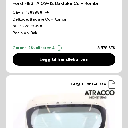
Ford FIESTA 09-12 Bakluke Cc - Kombi
OE-nr:
1763986
Delkode:
Bakluke Cc - Kombi
null:
G2872998
Posisjon:
Bak
Garanti 2
Kvaliteten A*
5 575 SEK
Legg til handlekurven
Legg til ønskeliste