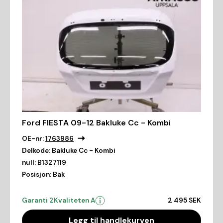
Ford FIESTA 09-12 Bakluke Cc - Kombi
OE-nr:
1763986
Delkode:
Bakluke Cc - Kombi
null:
B1327119
Posisjon:
Bak
Garanti 2
Kvaliteten A
2 495 SEK
Legg til handlekurven