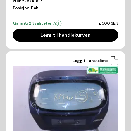
null:
Y2574067
Posisjon:
Bak
Garanti 2
Kvaliteten A
2 500 SEK
Legg til handlekurven
Legg til ønskeliste