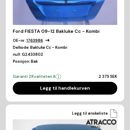
Ford FIESTA 09-12 Bakluke Cc - Kombi
OE-nr:
1763986
Delkode:
Bakluke Cc - Kombi
null:
G2433802
Posisjon:
Bak
Garanti 2
Kvaliteten A
2 375 SEK
Legg til handlekurven
Legg til ønskeliste