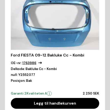
Ford FIESTA 09-12 Bakluke Cc - Kombi
OE-nr:
1763986
Delkode:
Bakluke Cc - Kombi
null:
Y2552077
Posisjon:
Bak
Garanti 2
Kvaliteten A
2 250 SEK
Legg til handlekurven