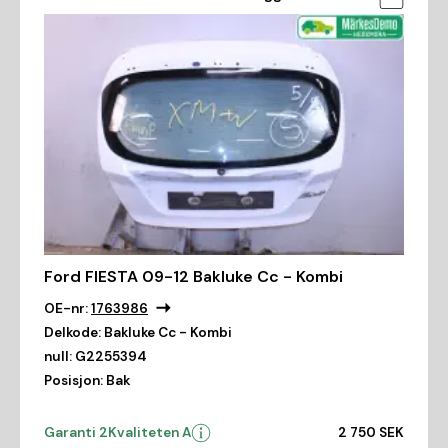
Ford FIESTA 09-12 Bakluke Cc - Kombi
OE-nr:
1763986
Delkode:
Bakluke Cc - Kombi
null:
G2255394
Posisjon:
Bak
Garanti 2
Kvaliteten A
2 750 SEK