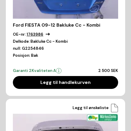
Ford FIESTA 09-12 Bakluke Cc - Kombi
OE-nr:
1763986
Delkode:
Bakluke Cc - Kombi
null:
G2254846
Posisjon:
Bak
Garanti 2
Kvaliteten A
2 500 SEK
Legg til handlekurven
Legg til ønskeliste