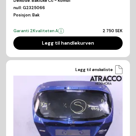
Delkode:
Bakluke Cc - Kombi
null:
G2325066
Posisjon:
Bak
Garanti 2
Kvaliteten A
2 750 SEK
Legg til handlekurven
Legg til ønskeliste