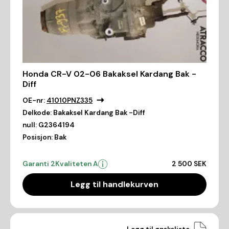
Honda CR-V 02-06 Bakaksel Kardang Bak -
Diff
OE-nr:
41010PNZ335
Delkode:
Bakaksel Kardang Bak -Diff
null:
G2364194
Posisjon:
Bak
Garanti 2
Kvaliteten A
2 500 SEK
Legg til handlekurven