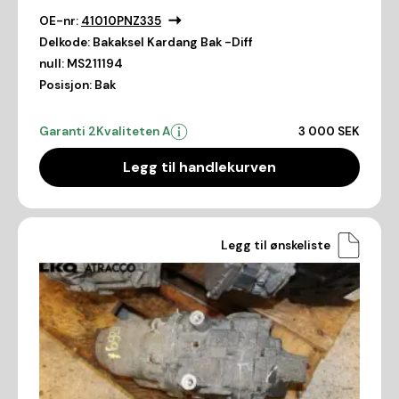
OE-nr:
41010PNZ335
Delkode:
Bakaksel Kardang Bak -Diff
null:
MS211194
Posisjon:
Bak
Garanti 2
Kvaliteten A
3 000 SEK
Legg til handlekurven
Legg til ønskeliste