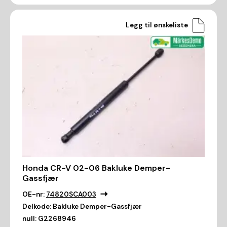
Legg til ønskeliste
Honda CR-V 02-06 Bakluke Demper-
Gassfjær
OE-nr:
74820SCA003
Delkode:
Bakluke Demper-Gassfjær
null:
G2268946