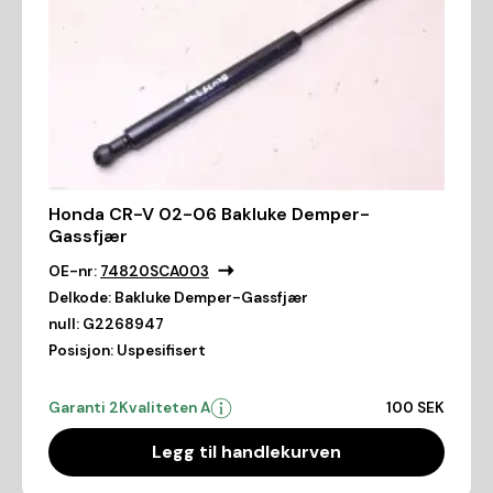
Honda CR-V 02-06 Bakluke Demper-
Gassfjær
OE-nr:
74820SCA003
Delkode:
Bakluke Demper-Gassfjær
null:
G2268947
Posisjon:
Uspesifisert
Garanti 2
Kvaliteten A
100 SEK
Legg til handlekurven