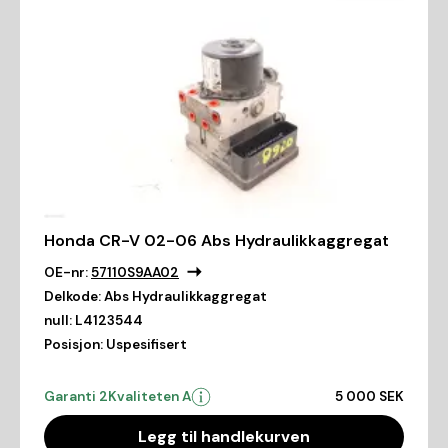
Honda CR-V 02-06 Abs Hydraulikkaggregat
OE-nr:
57110S9AA02
Delkode:
Abs Hydraulikkaggregat
null:
L4123544
Posisjon:
Uspesifisert
Garanti 2
Kvaliteten A
5 000 SEK
Legg til handlekurven