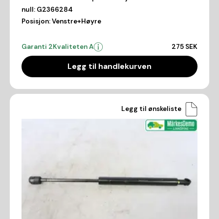
null:
G2366284
Posisjon:
Venstre+Høyre
Garanti 2
Kvaliteten A
275 SEK
Legg til handlekurven
Legg til ønskeliste