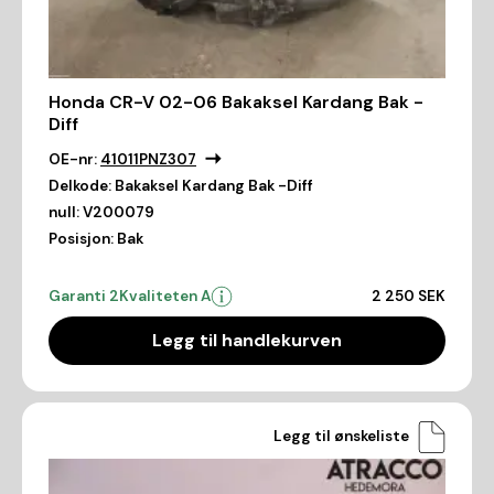
Honda CR-V 02-06 Bakaksel Kardang Bak -
Diff
OE-nr:
41011PNZ307
Delkode:
Bakaksel Kardang Bak -Diff
null:
V200079
Posisjon:
Bak
Garanti 2
Kvaliteten A
2 250 SEK
Legg til handlekurven
Legg til ønskeliste