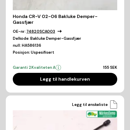
Honda CR-V 02-06 Bakluke Demper-
Gassfjær
OE-nr:
74820SCA003
Delkode:
Bakluke Demper-Gassfjær
null:
HA586136
Posisjon:
Uspesifisert
Garanti 2
Kvaliteten A
155 SEK
Legg til handlekurven
Legg til ønskeliste