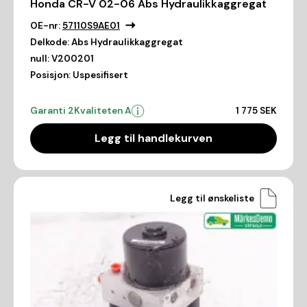
Honda CR-V 02-06 Abs Hydraulikkaggregat
OE-nr:
57110S9AE01
Delkode:
Abs Hydraulikkaggregat
null:
V200201
Posisjon:
Uspesifisert
Garanti 2
Kvaliteten A
1 775 SEK
Legg til handlekurven
Legg til ønskeliste