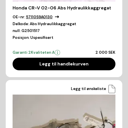
Honda CR-V 02-06 Abs Hydraulikkaggregat
OE-nr:
57110S9A0130
Delkode:
Abs Hydraulikkaggregat
null:
G2501517
Posisjon:
Uspesifisert
Garanti 2
Kvaliteten A
2 000 SEK
Legg til handlekurven
Legg til ønskeliste