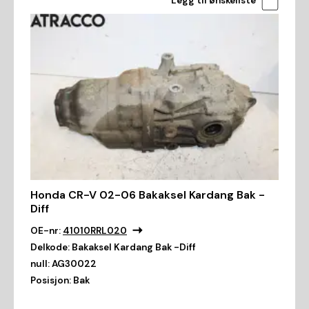
Legg til ønskeliste
Honda CR-V 02-06 Bakaksel Kardang Bak -
Diff
OE-nr:
41010RRL020
Delkode:
Bakaksel Kardang Bak -Diff
null:
AG30022
Posisjon:
Bak