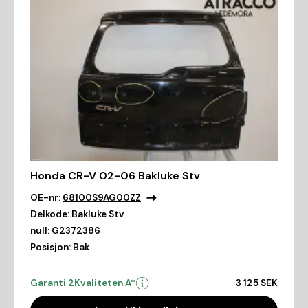
Honda CR-V 02-06 Bakluke Stv
OE-nr:
68100S9AG00ZZ
Delkode:
Bakluke Stv
null:
G2372386
Posisjon:
Bak
Garanti 2
Kvaliteten A*
3 125 SEK