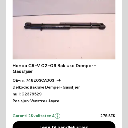
Honda CR-V 02-06 Bakluke Demper-
Gassfjær
OE-nr:
74820SCA003
Delkode:
Bakluke Demper-Gassfjær
null:
G2379529
Posisjon:
Venstre+Høyre
Garanti 2
Kvaliteten A
275 SEK
Legg til handlekurven