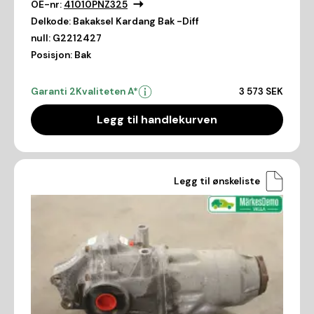
OE-nr:
41010PNZ325
Delkode:
Bakaksel Kardang Bak -Diff
null:
G2212427
Posisjon:
Bak
Garanti 2
Kvaliteten A*
3 573 SEK
Legg til handlekurven
Legg til ønskeliste