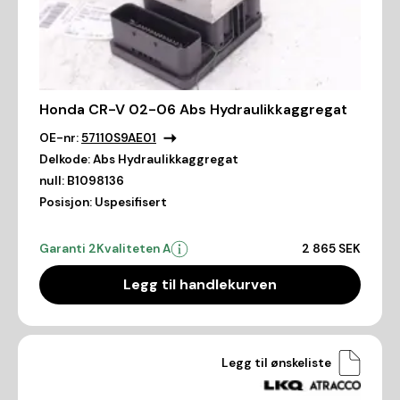
Honda CR-V 02-06 Abs Hydraulikkaggregat
OE-nr:
57110S9AE01
Delkode:
Abs Hydraulikkaggregat
null:
B1098136
Posisjon:
Uspesifisert
Garanti 2
Kvaliteten A
2 865 SEK
Legg til handlekurven
Legg til ønskeliste