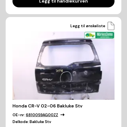
Legg til handlekurven
Legg til ønskeliste
Honda CR-V 02-06 Bakluke Stv
OE-nr:
68100S9AG00ZZ
Delkode:
Bakluke Stv