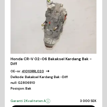
Honda CR-V 02-06 Bakaksel Kardang Bak -
Diff
OE-nr:
41010RRL020
Delkode:
Bakaksel Kardang Bak -Diff
null:
G2806910
Posisjon:
Bak
Garanti 2
Kvaliteten A
3 000 SEK