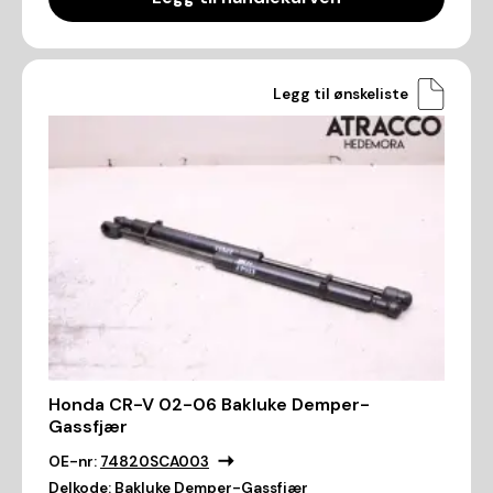
Legg til ønskeliste
Honda CR-V 02-06 Bakluke Demper-
Gassfjær
OE-nr:
74820SCA003
Delkode:
Bakluke Demper-Gassfjær