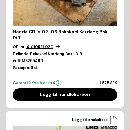
Honda CR-V 02-06 Bakaksel Kardang Bak -
Diff
OE-nr:
41010RRL020
Delkode:
Bakaksel Kardang Bak -Diff
null:
MS255490
Posisjon:
Bak
Garanti 2
Kvaliteten A
1 875 SEK
Legg til handlekurven
Legg til ønskeliste