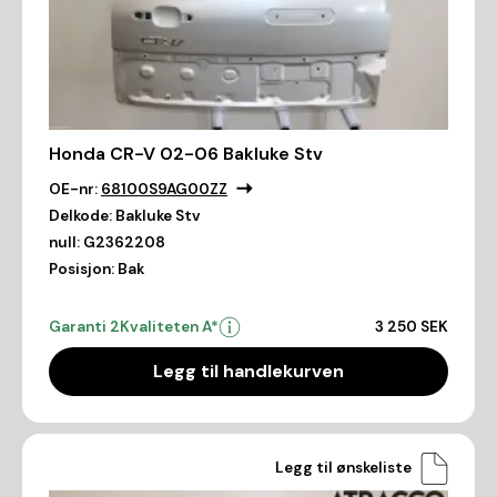
Honda CR-V 02-06 Bakluke Stv
OE-nr:
68100S9AG00ZZ
Delkode:
Bakluke Stv
null:
G2362208
Posisjon:
Bak
Garanti 2
Kvaliteten A*
3 250 SEK
Legg til handlekurven
Legg til ønskeliste