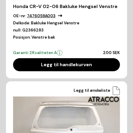
Honda CR-V 02-06 Bakluke Hengsel Venstre
OE-nr:
74760S9A003
Delkode:
Bakluke Hengsel Venstre
null:
G2366283
Posisjon:
Venstre bak
Garanti 2
Kvaliteten A
200 SEK
Legg til handlekurven
Legg til ønskeliste