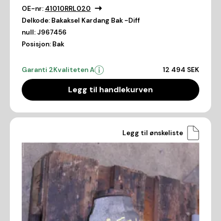
OE-nr:
41010RRL020
Delkode:
Bakaksel Kardang Bak -Diff
null:
J967456
Posisjon:
Bak
Garanti 2
Kvaliteten A
12 494 SEK
Legg til handlekurven
Legg til ønskeliste