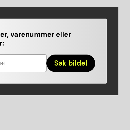
r, varenummer eller
r
:
Søk bildel
nei