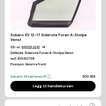
Subaru XV 12-17 Siderute Foran A-Stolpe
Venst
OE-nr:
61012FJ210
Delkode:
Siderute Foran A-Stolpe Venst
null:
B1040708
Posisjon:
Venstre front
Garanti 2
Kvaliteten A*
500 SEK
Legg til handlekurven