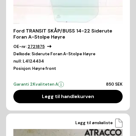
Ford TRANSIT SKÅP/BUSS 14-22 Siderute
Foran A-Stolpe Høyre
OE-nr:
2721875
Delkode:
Siderute Foran A-Stolpe Høyre
null:
L4124434
Posisjon:
Høyre front
Garanti 2
Kvaliteten A
850 SEK
Legg til handlekurven
Legg til ønskeliste