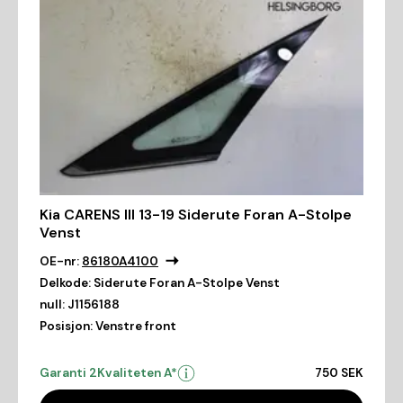
Kia CARENS III 13-19 Siderute Foran A-Stolpe
Venst
OE-nr:
86180A4100
Delkode:
Siderute Foran A-Stolpe Venst
null:
J1156188
Posisjon:
Venstre front
Garanti 2
Kvaliteten A*
750 SEK