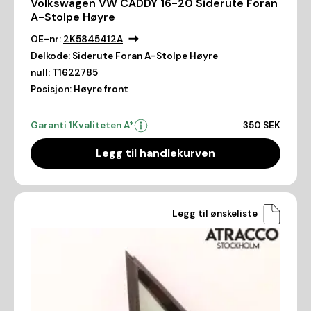
Volkswagen VW CADDY 16-20 Siderute Foran
A-Stolpe Høyre
OE-nr:
2K5845412A
Delkode:
Siderute Foran A-Stolpe Høyre
null:
T1622785
Posisjon:
Høyre front
Garanti 1
Kvaliteten A*
350 SEK
Legg til handlekurven
Legg til ønskeliste