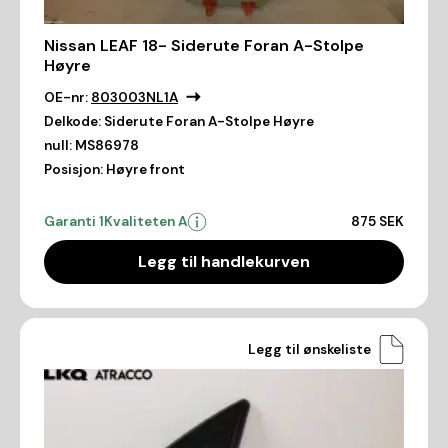
Nissan LEAF 18- Siderute Foran A-Stolpe
Høyre
OE-nr:
803003NL1A
Delkode:
Siderute Foran A-Stolpe Høyre
null:
MS86978
Posisjon:
Høyre front
Garanti 1
Kvaliteten A
875 SEK
Legg til handlekurven
Legg til ønskeliste