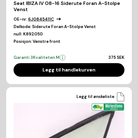
Seat IBIZA IV 08-16 Siderute Foran A-Stolpe
Venst
OE-nr:
6J0845411C
Delkode:
Siderute Foran A-Stolpe Venst
null:
K892050
Posisjon:
Venstre front
Garanti 3
Kvaliteten M
375 SEK
Legg til handlekurven
Legg til ønskeliste