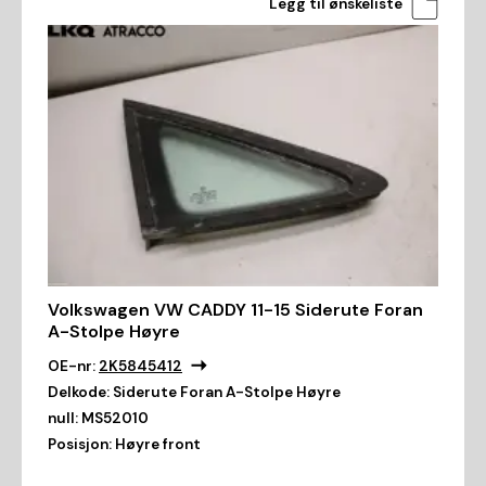
Legg til ønskeliste
Volkswagen VW CADDY 11-15 Siderute Foran
A-Stolpe Høyre
OE-nr:
2K5845412
Delkode:
Siderute Foran A-Stolpe Høyre
null:
MS52010
Posisjon:
Høyre front