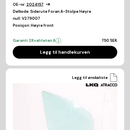
OE-nr:
2024157
Delkode:
Siderute Foran A-Stolpe Høyre
null:
V279007
Posisjon:
Høyre front
Garanti 2
Kvaliteten A
750 SEK
Legg til handlekurven
Legg til ønskeliste