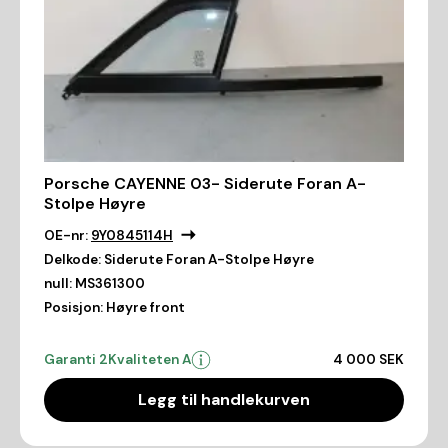
Porsche CAYENNE 03- Siderute Foran A-
Stolpe Høyre
OE-nr:
9Y0845114H
Delkode:
Siderute Foran A-Stolpe Høyre
null:
MS361300
Posisjon:
Høyre front
Garanti 2
Kvaliteten A
4 000 SEK
Legg til handlekurven