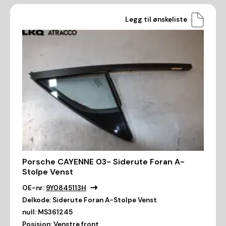
Legg til ønskeliste
Porsche CAYENNE 03- Siderute Foran A-
Stolpe Venst
OE-nr:
9Y0845113H
Delkode:
Siderute Foran A-Stolpe Venst
null:
MS361245
Posisjon:
Venstre front