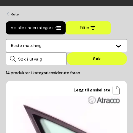
Rute
Vis alle underkategorier
Filter
Beste matching
Søk
14
produkter i kategorien
siderute foran
Legg til ønskeliste