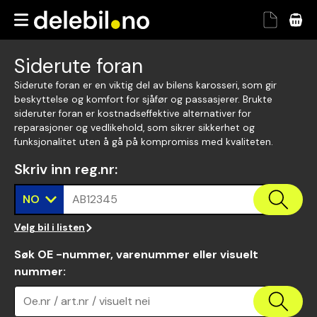
Siderute foran
Siderute foran er en viktig del av bilens karosseri, som gir
beskyttelse og komfort for sjåfør og passasjerer. Brukte
sideruter foran er kostnadseffektive alternativer for
reparasjoner og vedlikehold, som sikrer sikkerhet og
funksjonalitet uten å gå på kompromiss med kvaliteten.
Skriv inn reg.nr
:
NO
AB12345
Velg bil i listen
Søk OE -nummer, varenummer eller visuelt
nummer
:
Oe.nr / art.nr / visuelt nei