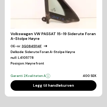
Volkswagen VW PASSAT 15-19 Siderute Foran
A-Stolpe Høyre
OE-nr:
3G0845114F
Delkode:
Siderute Foran A-Stolpe Høyre
null:
L4105778
Posisjon:
Høyre front
Garanti 2
Kvaliteten A
400 SEK
Legg til handlekurven