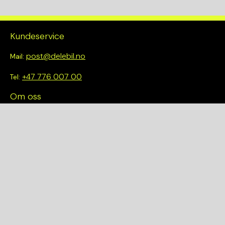
Kundeservice
post@delebil.no
Mail:
+47 776 007 00
Tel:
Om oss
Vi tror på å gjøre det enkelt å velge riktig. Hos oss får du ikke
bare tilgang til et bredt utvalg av kvalitetskontrollerte deler –
du blir også en del av en smartere og mer bærekraftig
fremtid.
Hurtiglenker
Om oss
Finn et anlegg
Bilmodeller
Personvernerklæring