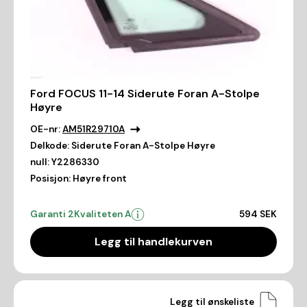
Ford FOCUS 11-14 Siderute Foran A-Stolpe
Høyre
OE-nr:
AM51R29710A
Delkode:
Siderute Foran A-Stolpe Høyre
null:
Y2286330
Posisjon:
Høyre front
Garanti 2
Kvaliteten A
594 SEK
Legg til handlekurven
Legg til ønskeliste