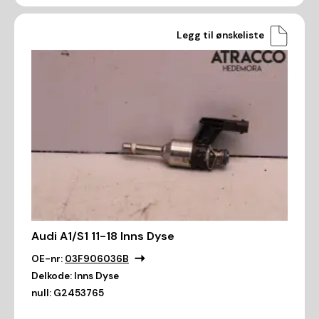
Legg til ønskeliste
Audi A1/S1 11-18 Inns Dyse
OE-nr:
03F906036B
Delkode:
Inns Dyse
null:
G2453765