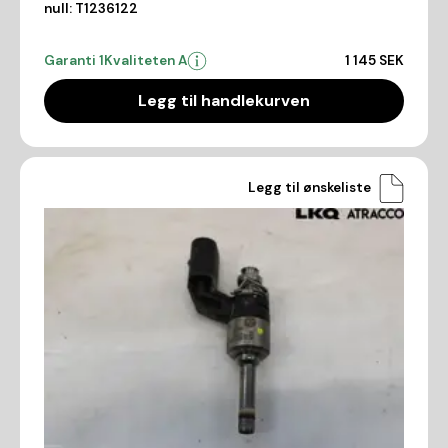
null:
T1236122
Garanti 1
Kvaliteten A
1 145 SEK
Legg til handlekurven
Legg til ønskeliste