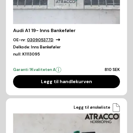
Audi A1 19- Inns Bankeføler
OE-nr:
030905377D
Delkode:
Inns Bankeføler
null:
K1113095
Garanti 1
Kvaliteten A
810 SEK
Legg til handlekurven
Legg til ønskeliste