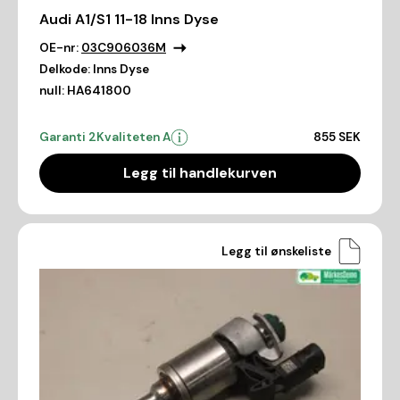
Audi A1/S1 11-18 Inns Dyse
OE-nr:
03C906036M
Delkode:
Inns Dyse
null:
HA641800
Garanti 2
Kvaliteten A
855 SEK
Legg til handlekurven
Legg til ønskeliste