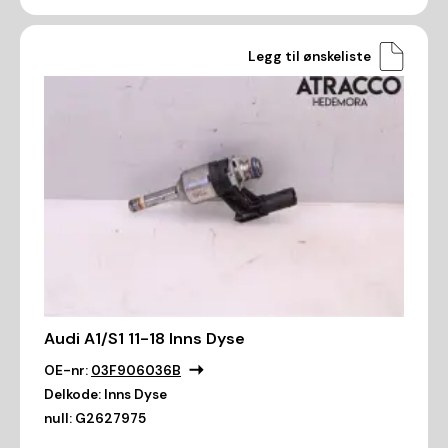
Legg til ønskeliste
Audi A1/S1 11-18 Inns Dyse
OE-nr:
03F906036B
Delkode:
Inns Dyse
null:
G2627975