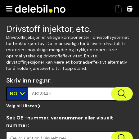
Drivstoff injektor, etc.
Drivstoffinjeksjon er viktige komponenter i drivstoffsystemet
for brukte kjøretøy. De er ansvarlige for å levere drivstoff til
motoren i nøyaktige mengder og trykk, noe som sikrer
optimal ytelse og drivstoffeffektivitet. Brukte
drivstoffinjeksjoner kan være et kostnadseffektivt alternativ
for å holde kjøretøyet ditt i topp stand.
Skriv inn reg.nr
:
NO
AB12345
Velg bil i listen
Søk OE -nummer, varenummer eller visuelt
nummer
:
Oe.nr / art.nr / visuelt nei