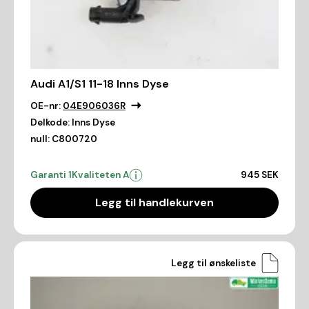
Audi A1/S1 11-18 Inns Dyse
OE-nr:
04E906036R
Delkode:
Inns Dyse
null:
C800720
Garanti 1
Kvaliteten A
945 SEK
Legg til handlekurven
Legg til ønskeliste