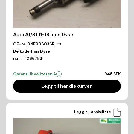
Audi A1/S1 11-18 Inns Dyse
OE-nr:
04E906036R
Delkode:
Inns Dyse
null:
T1266783
Garanti 1
Kvaliteten A
945 SEK
Legg til handlekurven
Legg til ønskeliste