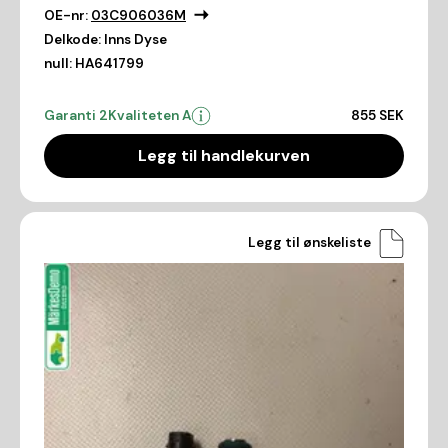
OE-nr:
03C906036M
Delkode:
Inns Dyse
null:
HA641799
Garanti 2
Kvaliteten A
855 SEK
Legg til handlekurven
Legg til ønskeliste