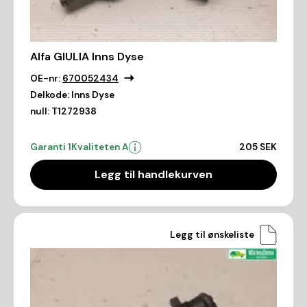
Alfa GIULIA Inns Dyse
OE-nr:
670052434
Delkode:
Inns Dyse
null:
T1272938
Garanti 1
Kvaliteten A
205 SEK
Legg til handlekurven
Legg til ønskeliste