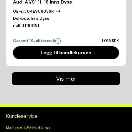
Audi A1/S1 11-18 Inns Dyse
OE-nr:
04E906036R
Delkode:
Inns Dyse
null:
T1184101
Garanti 1
Kvaliteten A
1 015 SEK
Legg til handlekurven
Vis mer
Kundeservice
post@delebil.no
Mail: