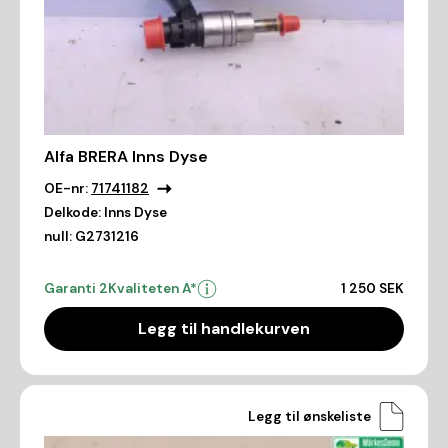
Alfa BRERA Inns Dyse
OE-nr:
71741182
Delkode:
Inns Dyse
null:
G2731216
Garanti 2
Kvaliteten A*
1 250 SEK
Legg til handlekurven
Legg til ønskeliste