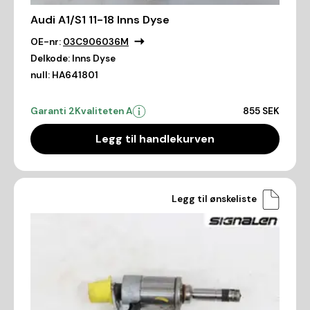
Audi A1/S1 11-18 Inns Dyse
OE-nr:
03C906036M
Delkode:
Inns Dyse
null:
HA641801
Garanti 2
Kvaliteten A
855 SEK
Legg til handlekurven
Legg til ønskeliste