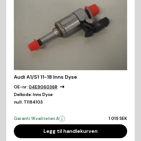
Audi A1/S1 11-18 Inns Dyse
OE-nr:
04E906036R
Delkode:
Inns Dyse
null:
T1184103
Garanti 1
Kvaliteten A
1 015 SEK
Legg til handlekurven