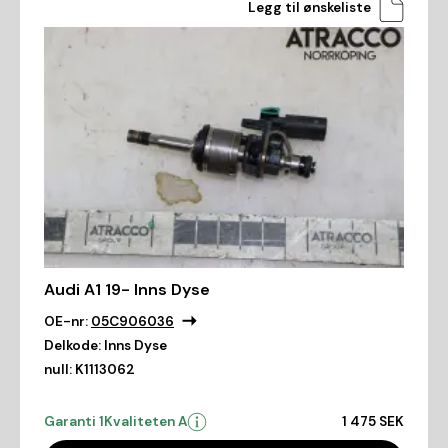
Legg til ønskeliste
Audi A1 19- Inns Dyse
OE-nr:
05C906036
Delkode:
Inns Dyse
null:
K1113062
Garanti 1
Kvaliteten A
1 475 SEK