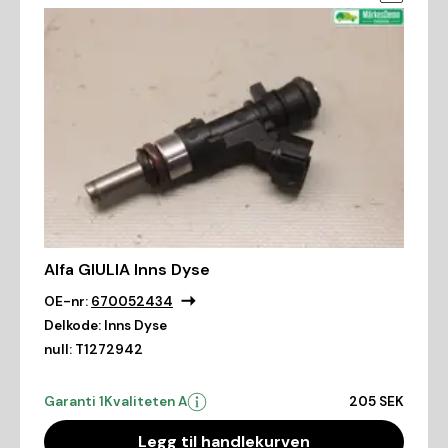
Alfa GIULIA Inns Dyse
OE-nr:
670052434
Delkode:
Inns Dyse
null:
T1272942
Garanti 1
Kvaliteten A
205 SEK
Legg til handlekurven