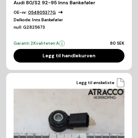
Audi 80/S2 92-95 Inns Bankeføler
OE-nr:
054905377G
Delkode:
Inns Bankeføler
null:
G2825673
Garanti 2
Kvaliteten A
80 SEK
Legg til handlekurven
Legg til ønskeliste