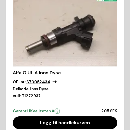
Alfa GIULIA Inns Dyse
OE-nr:
670052434
Delkode:
Inns Dyse
null:
T1272937
Garanti 1
Kvaliteten A
205 SEK
Legg til handlekurven