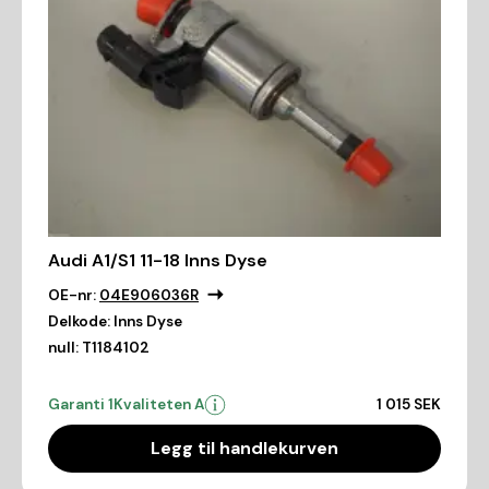
Audi A1/S1 11-18 Inns Dyse
OE-nr:
04E906036R
Delkode:
Inns Dyse
null:
T1184102
Garanti 1
Kvaliteten A
1 015 SEK
Legg til handlekurven