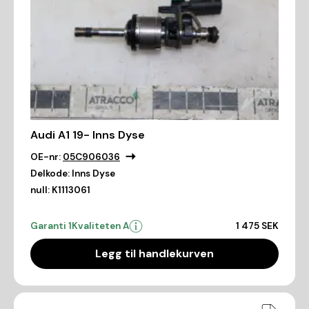
Audi A1 19- Inns Dyse
OE-nr:
05C906036
Delkode:
Inns Dyse
null:
K1113061
Garanti 1
Kvaliteten A
1 475 SEK
Legg til handlekurven