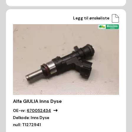
Legg til ønskeliste
Alfa GIULIA Inns Dyse
OE-nr:
670052434
Delkode:
Inns Dyse
null:
T1272941