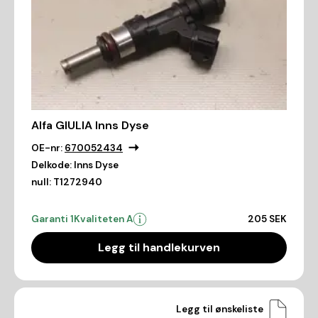
Alfa GIULIA Inns Dyse
OE-nr:
670052434
Delkode:
Inns Dyse
null:
T1272940
Garanti 1
Kvaliteten A
205 SEK
Legg til handlekurven
Legg til ønskeliste