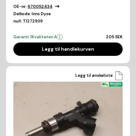
OE-nr:
670052434
Delkode:
Inns Dyse
null:
T1272939
Garanti 1
Kvaliteten A
205 SEK
Legg til handlekurven
Legg til ønskeliste