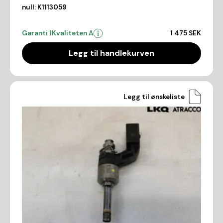
null:
K1113059
Garanti 1
Kvaliteten A
1 475 SEK
Legg til handlekurven
Legg til ønskeliste