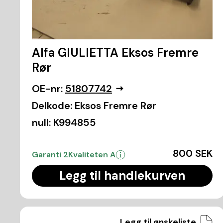
Alfa GIULIETTA Eksos Fremre
Rør
OE-nr:
51807742
Delkode:
Eksos Fremre Rør
null:
K994855
800 SEK
Garanti 2
Kvaliteten A
Legg til handlekurven
Legg til ønskeliste