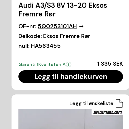
Audi A3/S3 8V 13-20 Eksos
Fremre Rør
OE-nr:
5Q0253101AH
Delkode:
Eksos Fremre Rør
null:
HA563455
1 335 SEK
Garanti 1
Kvaliteten A
Legg til handlekurven
Legg til ønskeliste