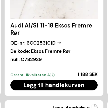
Audi A1/S1 11-18 Eksos Fremre
Rør
OE-nr:
6C0253101D
Delkode:
Eksos Fremre Rør
null:
C782929
1 188 SEK
Garanti 1
Kvaliteten A
Legg til handlekurven
Legg til ønskeliste