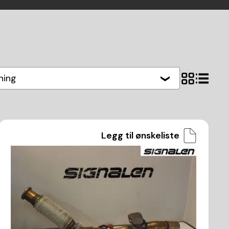
hing
Legg til ønskeliste