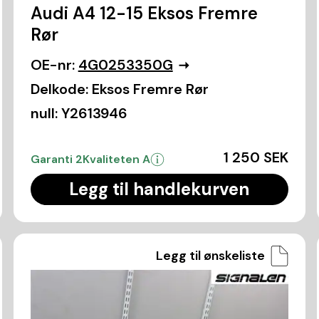
Audi A4 12-15 Eksos Fremre
Rør
OE-nr:
4G0253350G
Delkode:
Eksos Fremre Rør
null:
Y2613946
1 250 SEK
Garanti 2
Kvaliteten A
Legg til handlekurven
Legg til ønskeliste