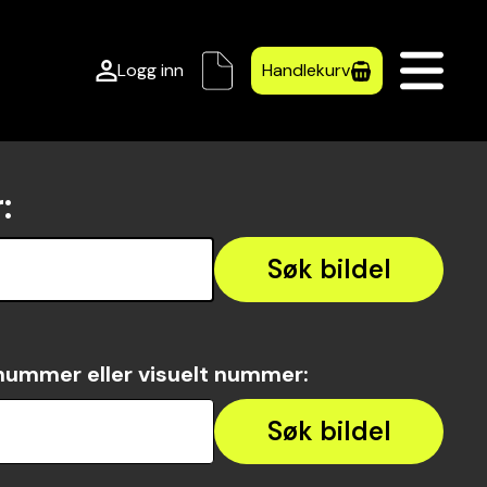
Logg inn
Handlekurv
r
:
Søk bildel
nummer eller visuelt nummer
:
Søk bildel