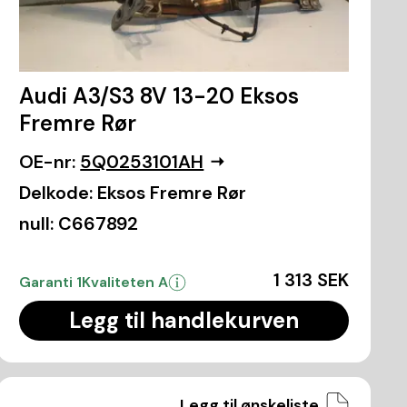
Audi A3/S3 8V 13-20 Eksos
Fremre Rør
OE-nr:
5Q0253101AH
Delkode:
Eksos Fremre Rør
null:
C667892
1 313 SEK
Garanti 1
Kvaliteten A
Legg til handlekurven
Legg til ønskeliste