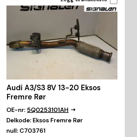
Audi A3/S3 8V 13-20 Eksos
Fremre Rør
OE-nr:
5Q0253101AH
Delkode:
Eksos Fremre Rør
null:
C703761