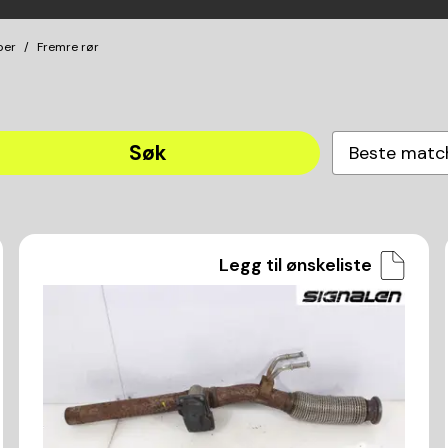
per
Fremre rør
Søk
Beste matc
Legg til ønskeliste