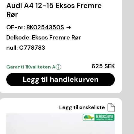
Audi A4 12-15 Eksos Fremre
Rør
OE-nr:
8K0254350S
Delkode:
Eksos Fremre Rør
null:
C778783
625 SEK
Garanti 1
Kvaliteten A
Legg til handlekurven
Legg til ønskeliste