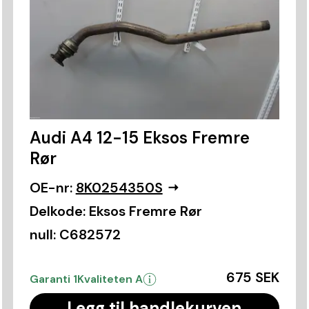
Audi A4 12-15 Eksos Fremre
Rør
OE-nr:
8K0254350S
Delkode:
Eksos Fremre Rør
null:
C682572
675 SEK
Garanti 1
Kvaliteten A
Legg til handlekurven