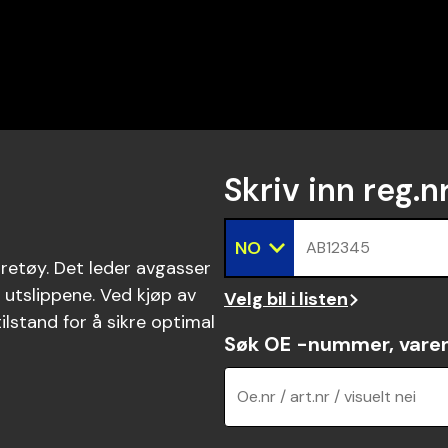
Skriv inn reg.n
NO
AB12345
øretøy. Det leder avgasser
 utslippene. Ved kjøp av
Velg bil i listen
tilstand for å sikre optimal
Søk OE -nummer, vare
Oe.nr / art.nr / visuelt nei