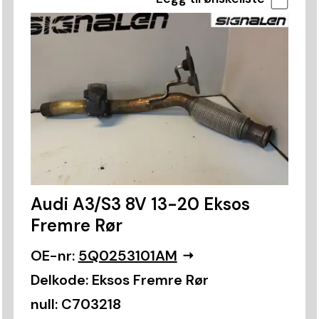
Audi A3/S3 8V 13-20 Eksos
Fremre Rør
OE-nr:
5Q0253101AM
Delkode:
Eksos Fremre Rør
null:
C703218