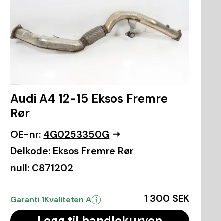
Audi A4 12-15 Eksos Fremre
Rør
OE-nr:
4G0253350G
Delkode:
Eksos Fremre Rør
null:
C871202
1 300 SEK
Garanti 1
Kvaliteten A
Legg til handlekurven