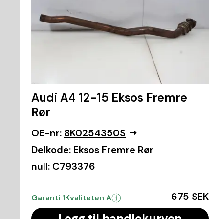
Audi A4 12-15 Eksos Fremre
Rør
OE-nr:
8K0254350S
Delkode:
Eksos Fremre Rør
null:
C793376
675 SEK
Garanti 1
Kvaliteten A
Legg til handlekurven