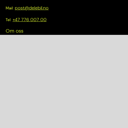
post@delebil.no
Mail:
+47 776 007 00
Tel:
Om oss
Vi tror på å gjøre det enkelt å velge riktig. Hos oss får du ikke
bare tilgang til et bredt utvalg av kvalitetskontrollerte deler –
du blir også en del av en smartere og mer bærekraftig
fremtid.
Hurtiglenker
Om oss
Finn et anlegg
Bilmodeller
Personvernerklæring
Kjøpsvilkår
Kvalitet og Miljø
Garantier