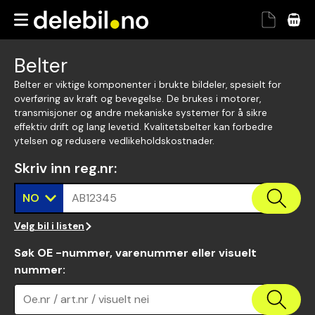
Belter
Belter er viktige komponenter i brukte bildeler, spesielt for
overføring av kraft og bevegelse. De brukes i motorer,
transmisjoner og andre mekaniske systemer for å sikre
effektiv drift og lang levetid. Kvalitetsbelter kan forbedre
ytelsen og redusere vedlikeholdskostnader.
Skriv inn reg.nr
:
NO
AB12345
Velg bil i listen
Søk OE -nummer, varenummer eller visuelt
nummer
:
Oe.nr / art.nr / visuelt nei