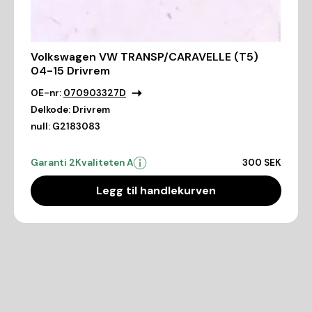
Volkswagen VW TRANSP/CARAVELLE (T5)
04-15 Drivrem
OE-nr:
070903327D
Delkode:
Drivrem
null:
G2183083
Garanti 2
Kvaliteten A
300 SEK
Legg til handlekurven