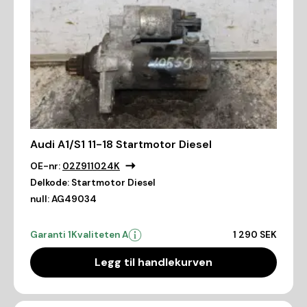
Audi A1/S1 11-18 Startmotor Diesel
OE-nr:
02Z911024K
Delkode:
Startmotor Diesel
null:
AG49034
Garanti 1
Kvaliteten A
1 290 SEK
Legg til handlekurven