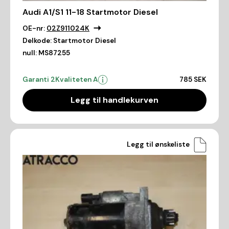
Audi A1/S1 11-18 Startmotor Diesel
OE-nr:
02Z911024K
Delkode:
Startmotor Diesel
null:
MS87255
Garanti 2
Kvaliteten A
785 SEK
Legg til handlekurven
Legg til ønskeliste