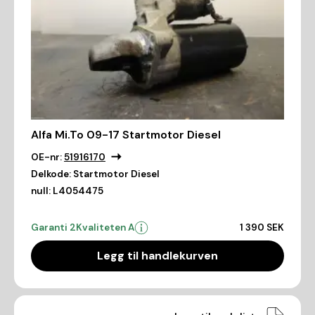
Alfa Mi.To 09-17 Startmotor Diesel
OE-nr:
51916170
Delkode:
Startmotor Diesel
null:
L4054475
Garanti 2
Kvaliteten A
1 390 SEK
Legg til handlekurven