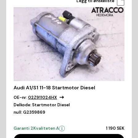
Legg til ønskeliste
Audi A1/S1 11-18 Startmotor Diesel
OE-nr:
02Z911024HX
Delkode:
Startmotor Diesel
null:
G2359869
Garanti 2
Kvaliteten A
1 190 SEK