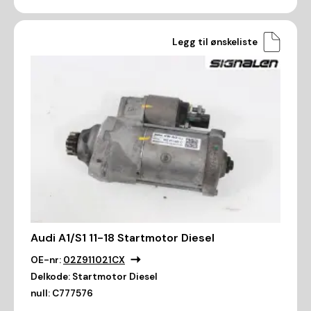
Legg til ønskeliste
Audi A1/S1 11-18 Startmotor Diesel
OE-nr:
02Z911021CX
Delkode:
Startmotor Diesel
null:
C777576