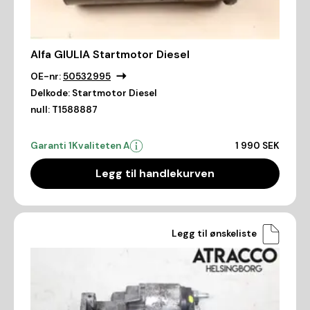
Alfa GIULIA Startmotor Diesel
OE-nr:
50532995
Delkode:
Startmotor Diesel
null:
T1588887
Garanti 1
Kvaliteten A
1 990 SEK
Legg til handlekurven
Legg til ønskeliste