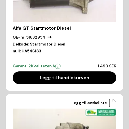
Alfa GT Startmotor Diesel
OE-nr:
51832954
Delkode:
Startmotor Diesel
null:
HA546183
Garanti 2
Kvaliteten A
1 490 SEK
Legg til handlekurven
Legg til ønskeliste