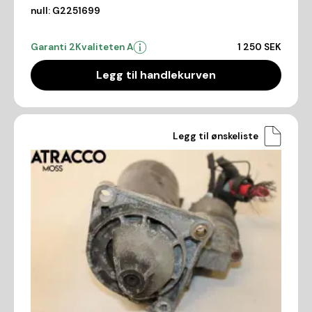
null:
G2251699
Garanti 2
Kvaliteten A
1 250 SEK
Legg til handlekurven
Legg til ønskeliste