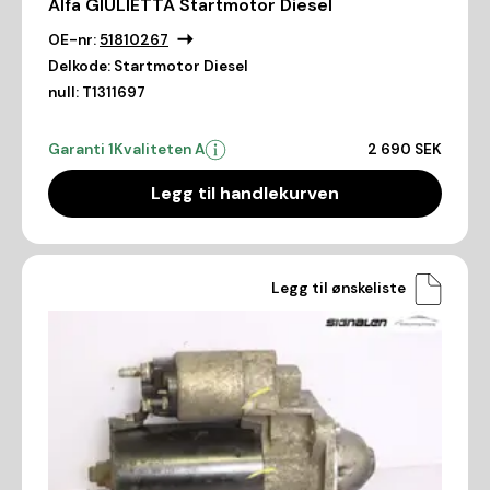
Alfa GIULIETTA Startmotor Diesel
OE-nr:
51810267
Delkode:
Startmotor Diesel
null:
T1311697
Garanti 1
Kvaliteten A
2 690 SEK
Legg til handlekurven
Legg til ønskeliste