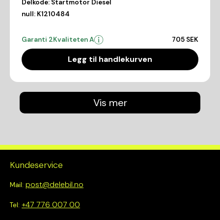
Delkode:
Startmotor Diesel
null:
K1210484
Garanti 2
Kvaliteten A
705 SEK
Legg til handlekurven
Vis mer
Kundeservice
post@delebil.no
Mail:
+47 776 007 00
Tel: