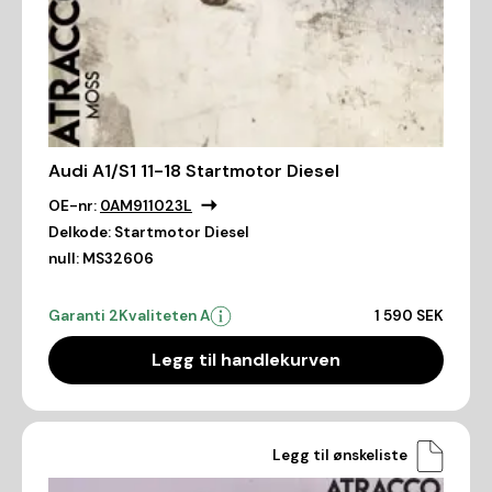
Audi A1/S1 11-18 Startmotor Diesel
OE-nr:
0AM911023L
Delkode:
Startmotor Diesel
null:
MS32606
Garanti 2
Kvaliteten A
1 590 SEK
Legg til handlekurven
Legg til ønskeliste