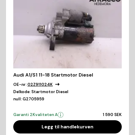
Audi A1/S1 11-18 Startmotor Diesel
OE-nr:
02Z911024K
Delkode:
Startmotor Diesel
null:
G2705959
Garanti 2
Kvaliteten A
1 590 SEK
Legg til handlekurven