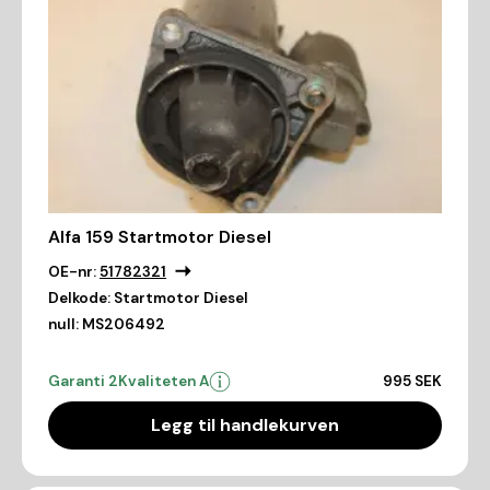
Alfa 159 Startmotor Diesel
OE-nr:
51782321
Delkode:
Startmotor Diesel
null:
MS206492
Garanti 2
Kvaliteten A
995 SEK
Legg til handlekurven