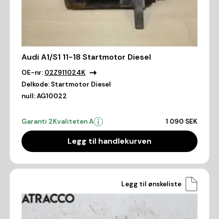
Audi A1/S1 11-18 Startmotor Diesel
OE-nr:
02Z911024K
Delkode:
Startmotor Diesel
null:
AG10022
Garanti 2
Kvaliteten A
1 090 SEK
Legg til handlekurven
Legg til ønskeliste