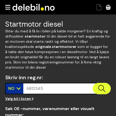
Startmotor diesel
Sliter du med å få liv i bilen på kalde morgener? En kraftig og
driftssikker
startmotor
til din diesel-bil er helt avgjørende for
at motoren skal starte raskt og effektivt. Vi tilbyr
kvalitetssjekkede
originale startmotorer
som er bygget for
å takle den høye kompresjonen i en dieselmotor. Ved å kjøpe
en brukt originaldel får du en robust løsning til en langt lavere
pris. Skriv inn bilens registreringsnummer for å finne riktig
startmotor til din diesel.
Skriv inn reg.nr
:
NO
AB12345
Velg bil i listen
Søk OE -nummer, varenummer eller visuelt
nummer
: