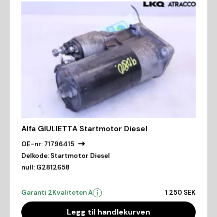
Alfa GIULIETTA Startmotor Diesel
OE-nr:
71796415
Delkode:
Startmotor Diesel
null:
G2812658
Garanti 2
Kvaliteten A
1 250 SEK
Legg til handlekurven