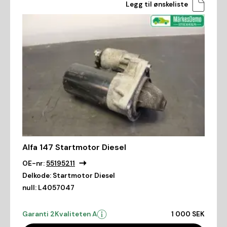
Legg til ønskeliste
Alfa 147 Startmotor Diesel
OE-nr:
55195211
Delkode:
Startmotor Diesel
null:
L4057047
Garanti 2
Kvaliteten A
1 000 SEK