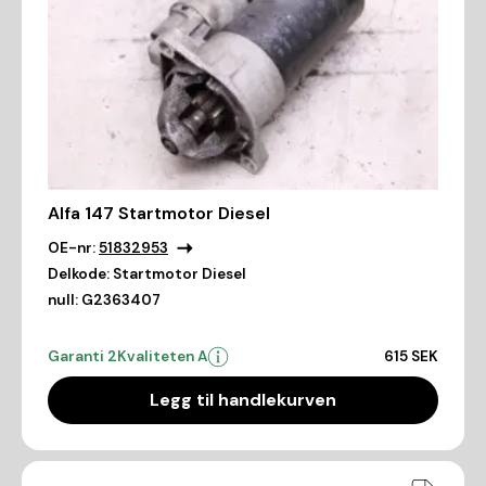
Alfa 147 Startmotor Diesel
OE-nr:
51832953
Delkode:
Startmotor Diesel
null:
G2363407
Garanti 2
Kvaliteten A
615 SEK
Legg til handlekurven