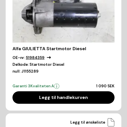
Alfa GIULIETTA Startmotor Diesel
OE-nr:
51984359
Delkode:
Startmotor Diesel
null:
J1155289
Garanti 3
Kvaliteten A
1 090 SEK
Legg til handlekurven
Legg til ønskeliste