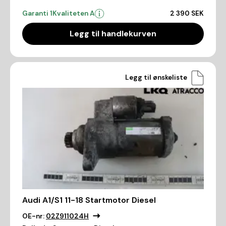
Garanti 1
Kvaliteten A
2 390 SEK
Legg til handlekurven
Legg til ønskeliste
Audi A1/S1 11-18 Startmotor Diesel
OE-nr:
02Z911024H