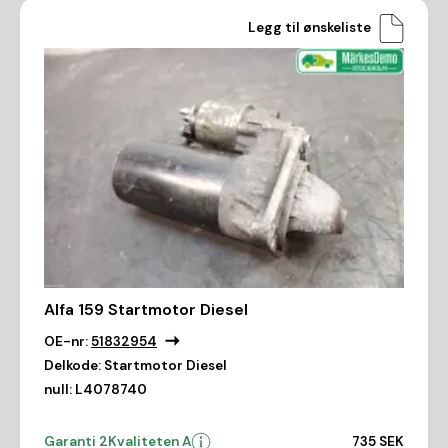
Legg til ønskeliste
Alfa 159 Startmotor Diesel
OE-nr:
51832954
Delkode:
Startmotor Diesel
null:
L4078740
Garanti 2
Kvaliteten A
735 SEK