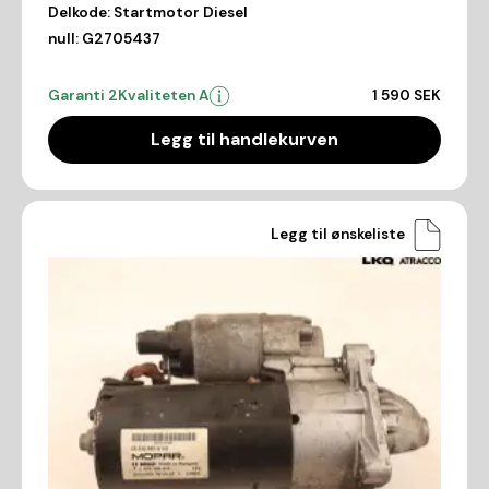
Delkode:
Startmotor Diesel
null:
G2705437
Garanti 2
Kvaliteten A
1 590 SEK
Legg til handlekurven
Legg til ønskeliste