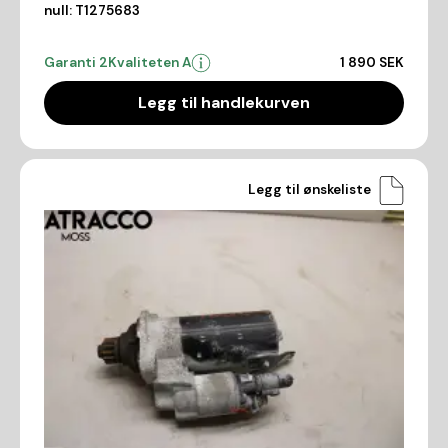
null:
T1275683
Garanti 2
Kvaliteten A
1 890 SEK
Legg til handlekurven
Legg til ønskeliste