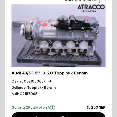
Audi A3/S3 8V 13-20 Topplokk Bensin
OE-nr:
05E103063F
Delkode:
Topplokk Bensin
null:
G2517065
Garanti 2
Kvaliteten A
15 250 SEK