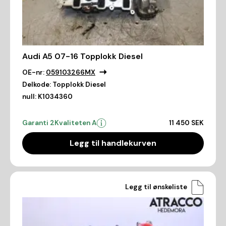
Audi A5 07-16 Topplokk Diesel
OE-nr:
059103266MX
Delkode:
Topplokk Diesel
null:
K1034360
Garanti 2
Kvaliteten A
11 450 SEK
Legg til handlekurven
Legg til ønskeliste