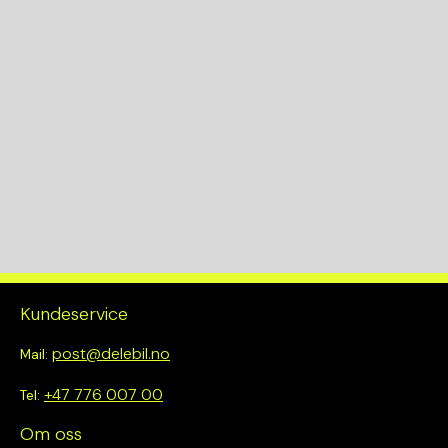
Kundeservice
post@delebil.no
Mail:
+47 776 007 00
Tel:
Om oss