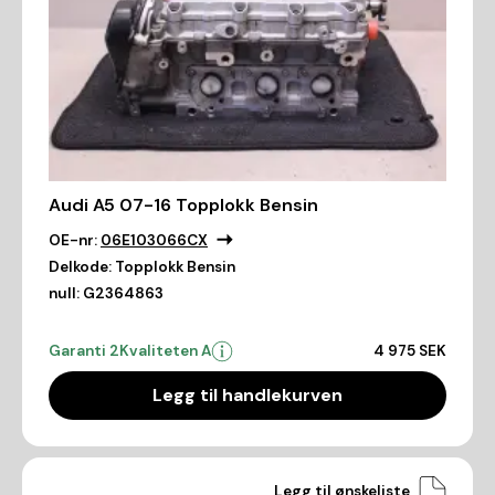
Audi A5 07-16 Topplokk Bensin
OE-nr:
06E103066CX
Delkode:
Topplokk Bensin
null:
G2364863
Garanti 2
Kvaliteten A
4 975 SEK
Legg til handlekurven
Legg til ønskeliste