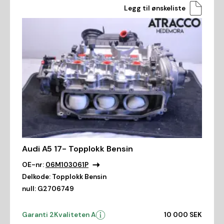
Legg til ønskeliste
Audi A5 17- Topplokk Bensin
OE-nr:
06M103061P
Delkode:
Topplokk Bensin
null:
G2706749
Garanti 2
Kvaliteten A
10 000 SEK