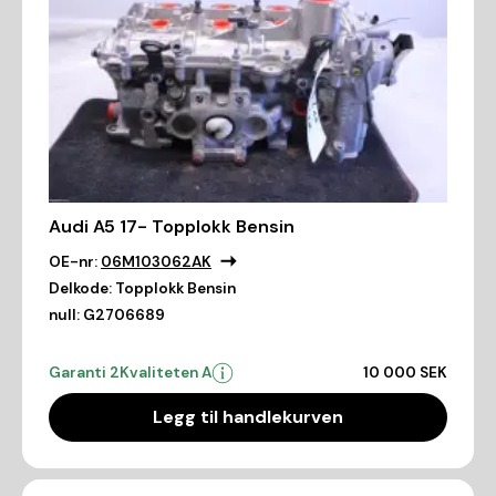
Audi A5 17- Topplokk Bensin
OE-nr:
06M103062AK
Delkode:
Topplokk Bensin
null:
G2706689
Garanti 2
Kvaliteten A
10 000 SEK
Legg til handlekurven