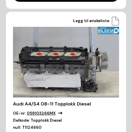
Legg til ønskeliste
Audi A4/S4 08-11 Topplokk Diesel
OE-nr:
059103266MX
Delkode:
Topplokk Diesel
null:
T1124660