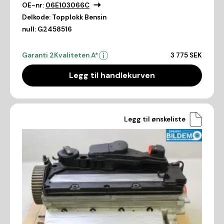
OE-nr:
06E103066C
Delkode:
Topplokk Bensin
null:
G2458516
Garanti 2
Kvaliteten A*
3 775 SEK
Legg til handlekurven
Legg til ønskeliste