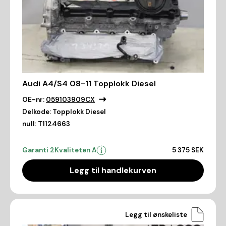
Audi A4/S4 08-11 Topplokk Diesel
OE-nr:
059103909CX
Delkode:
Topplokk Diesel
null:
T1124663
Garanti 2
Kvaliteten A
5 375 SEK
Legg til handlekurven
Legg til ønskeliste