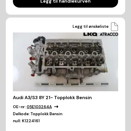
Legg til handlekurven
Legg til ønskeliste
Audi A3/S3 8Y 21- Topplokk Bensin
OE-nr:
05E103264A
Delkode:
Topplokk Bensin
null:
K1224161