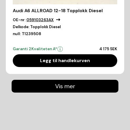
Audi A6 ALLROAD 12-18 Topplokk Diesel
OE-nr:
059103263AX
Delkode:
Topplokk Diesel
null:
T1239508
Garanti 2
Kvaliteten A*
4 175 SEK
Legg til handlekurven
Vis mer