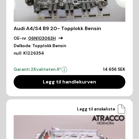
Audi A4/S4 B9 20- Topplokk Bensin
OE-nr:
06N103063H
Delkode:
Topplokk Bensin
null:
K1226354
Garanti 2
Kvaliteten A*
14 656 SEK
Legg til handlekurven
Legg til ønskeliste