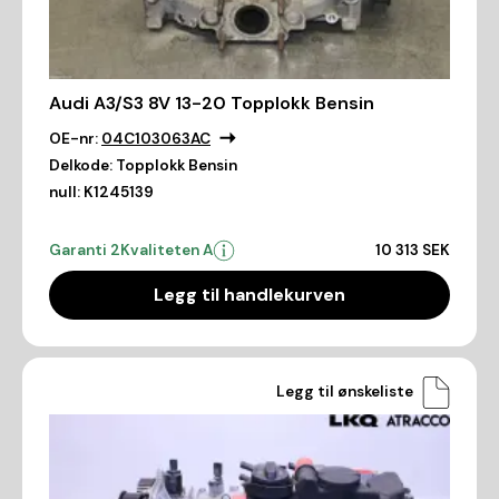
Audi A3/S3 8V 13-20 Topplokk Bensin
OE-nr:
04C103063AC
Delkode:
Topplokk Bensin
null:
K1245139
Garanti 2
Kvaliteten A
10 313 SEK
Legg til handlekurven
Legg til ønskeliste