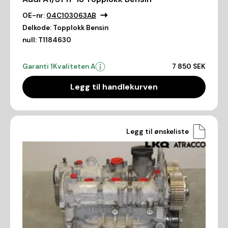
OE-nr:
04C103063AB
Delkode:
Topplokk Bensin
null:
T1184630
Garanti 1
Kvaliteten A
7 850 SEK
Legg til handlekurven
Legg til ønskeliste