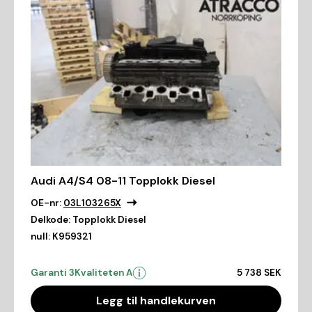
Audi A4/S4 08-11 Topplokk Diesel
OE-nr:
03L103265X
Delkode:
Topplokk Diesel
null:
K959321
Garanti 3
Kvaliteten A
5 738 SEK
Legg til handlekurven