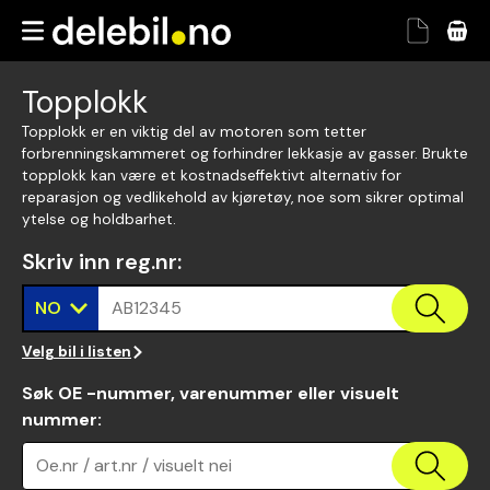
Topplokk
Topplokk er en viktig del av motoren som tetter
forbrenningskammeret og forhindrer lekkasje av gasser. Brukte
topplokk kan være et kostnadseffektivt alternativ for
reparasjon og vedlikehold av kjøretøy, noe som sikrer optimal
ytelse og holdbarhet.
Skriv inn reg.nr
:
NO
AB12345
Velg bil i listen
Søk OE -nummer, varenummer eller visuelt
nummer
:
Oe.nr / art.nr / visuelt nei