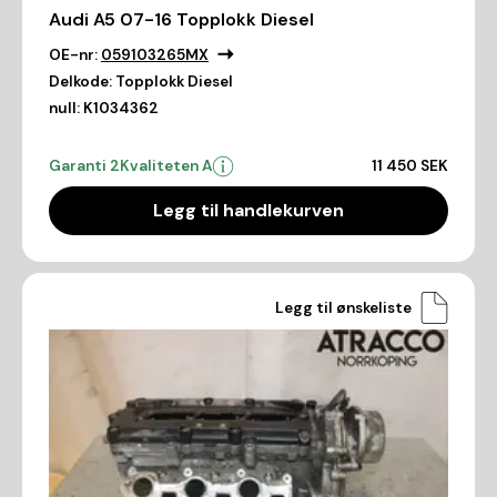
Audi A5 07-16 Topplokk Diesel
OE-nr:
059103265MX
Delkode:
Topplokk Diesel
null:
K1034362
Garanti 2
Kvaliteten A
11 450 SEK
Legg til handlekurven
Legg til ønskeliste