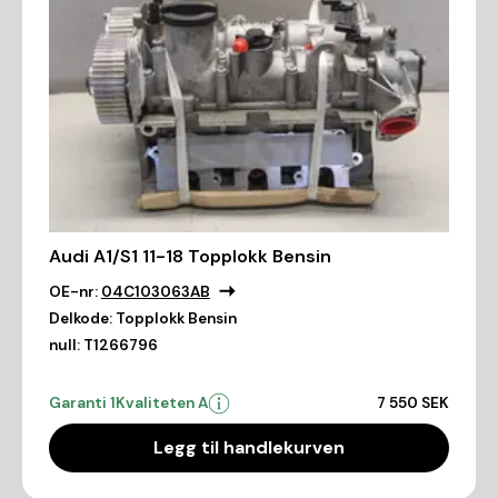
Audi A1/S1 11-18 Topplokk Bensin
OE-nr:
04C103063AB
Delkode:
Topplokk Bensin
null:
T1266796
Garanti 1
Kvaliteten A
7 550 SEK
Legg til handlekurven