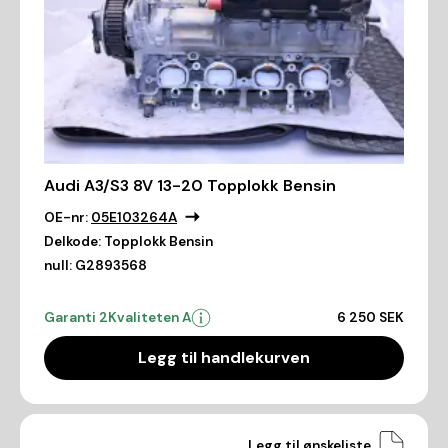
Audi A3/S3 8V 13-20 Topplokk Bensin
OE-nr:
05E103264A
Delkode:
Topplokk Bensin
null:
G2893568
Garanti 2
Kvaliteten A
6 250 SEK
Legg til handlekurven
Legg til ønskeliste