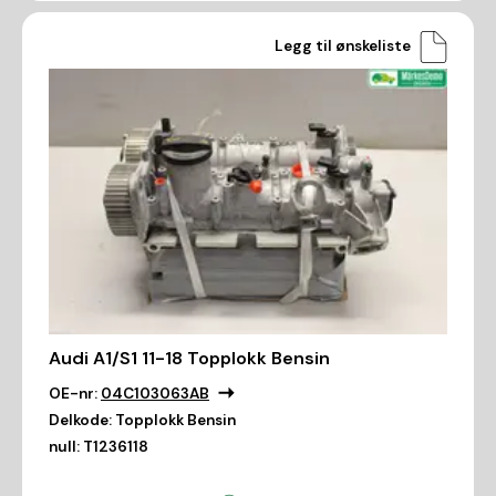
Legg til ønskeliste
Audi A1/S1 11-18 Topplokk Bensin
OE-nr:
04C103063AB
Delkode:
Topplokk Bensin
null:
T1236118