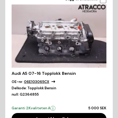
Audi A5 07-16 Topplokk Bensin
OE-nr:
06E103065CX
Delkode:
Topplokk Bensin
null:
G2364855
Garanti 2
Kvaliteten A
5 000 SEK