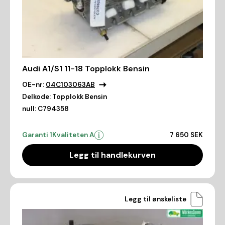
Audi A1/S1 11-18 Topplokk Bensin
OE-nr:
04C103063AB
Delkode:
Topplokk Bensin
null:
C794358
Garanti 1
Kvaliteten A
7 650 SEK
Legg til handlekurven
Legg til ønskeliste