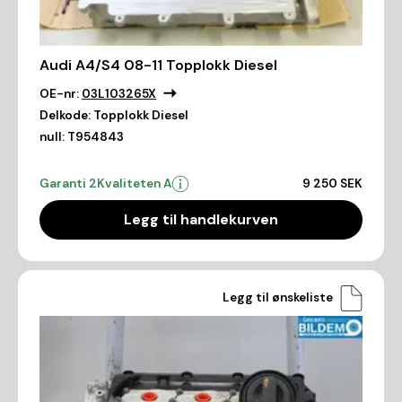
Audi A4/S4 08-11 Topplokk Diesel
OE-nr:
03L103265X
Delkode:
Topplokk Diesel
null:
T954843
Garanti 2
Kvaliteten A
9 250 SEK
Legg til handlekurven
Legg til ønskeliste