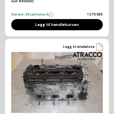
null:
K935130
Garanti 2
Kvaliteten A
1 275 SEK
Legg til handlekurven
Legg til ønskeliste