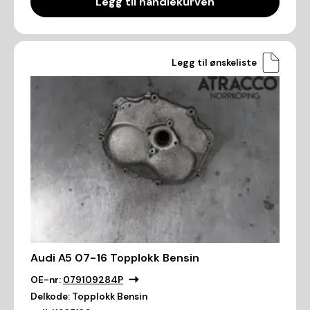
Legg til handlekurven
Legg til ønskeliste
Audi A5 07-16 Topplokk Bensin
OE-nr:
079109284P
Delkode:
Topplokk Bensin