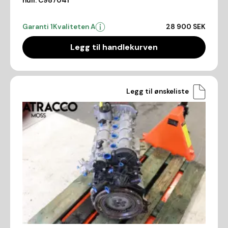
null:
C987041
Garanti 1
Kvaliteten A
28 900 SEK
Legg til handlekurven
Legg til ønskeliste