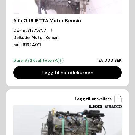
Alfa GIULIETTA Motor Bensin
OE-nr:
71775797
Delkode:
Motor Bensin
null:
B1324011
Garanti 2
Kvaliteten A
25 000 SEK
Legg til handlekurven
Legg til ønskeliste