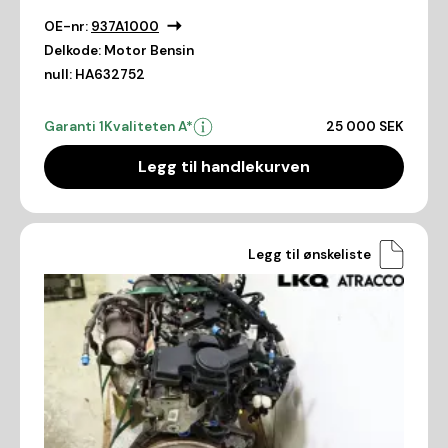
OE-nr:
937A1000
Delkode:
Motor Bensin
null:
HA632752
Garanti 1
Kvaliteten A*
25 000 SEK
Legg til handlekurven
Legg til ønskeliste