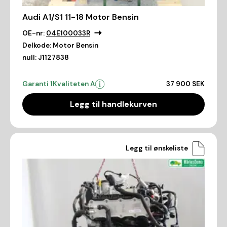
Audi A1/S1 11-18 Motor Bensin
OE-nr:
04E100033R
Delkode:
Motor Bensin
null:
J1127838
Garanti 1
Kvaliteten A
37 900 SEK
Legg til handlekurven
Legg til ønskeliste