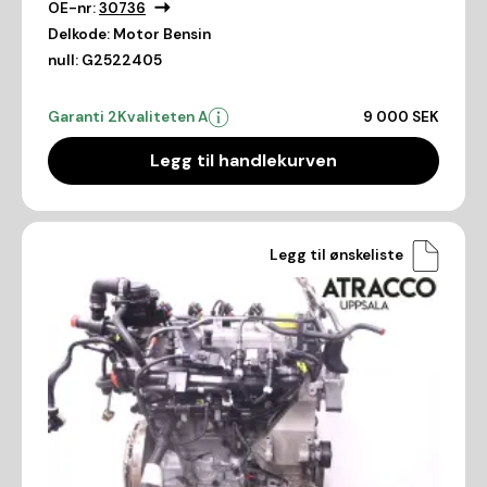
OE-nr:
30736
Delkode:
Motor Bensin
null:
G2522405
Garanti 2
Kvaliteten A
9 000 SEK
Legg til handlekurven
Legg til ønskeliste