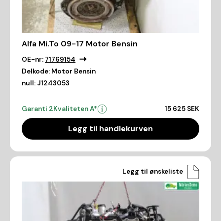
Alfa Mi.To 09-17 Motor Bensin
OE-nr:
71769154
Delkode:
Motor Bensin
null:
J1243053
Garanti 2
Kvaliteten A*
15 625 SEK
Legg til handlekurven
Legg til ønskeliste