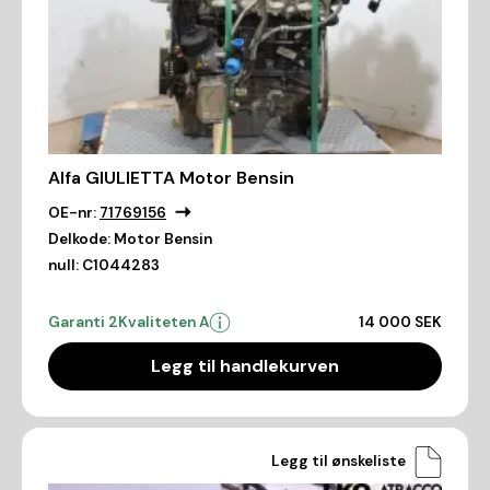
Alfa GIULIETTA Motor Bensin
OE-nr:
71769156
Delkode:
Motor Bensin
null:
C1044283
Garanti 2
Kvaliteten A
14 000 SEK
Legg til handlekurven
Legg til ønskeliste