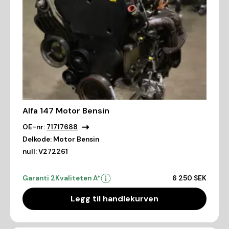
Alfa 147 Motor Bensin
OE-nr:
71717688
Delkode:
Motor Bensin
null:
V272261
Garanti 2
Kvaliteten A*
6 250 SEK
Legg til handlekurven