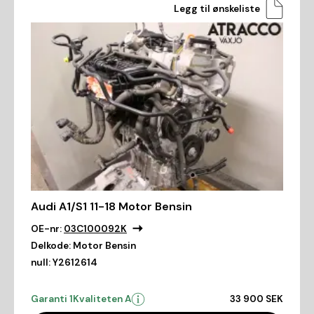
Legg til ønskeliste
Audi A1/S1 11-18 Motor Bensin
OE-nr:
03C100092K
Delkode:
Motor Bensin
null:
Y2612614
Garanti 1
Kvaliteten A
33 900 SEK