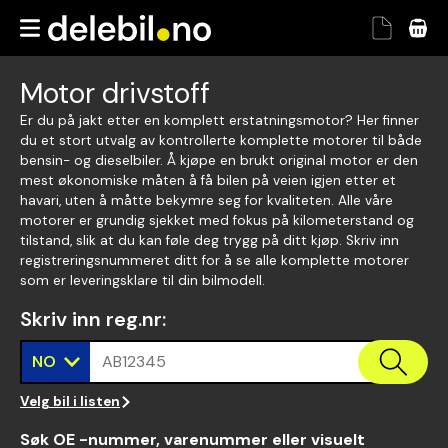
Motor drivstoff
Er du på jakt etter en komplett erstatningsmotor? Her finner
du et stort utvalg av kontrollerte komplette motorer til både
bensin- og dieselbiler. Å kjøpe en brukt original motor er den
mest økonomiske måten å få bilen på veien igjen etter et
havari, uten å måtte bekymre seg for kvaliteten. Alle våre
motorer er grundig sjekket med fokus på kilometerstand og
tilstand, slik at du kan føle deg trygg på ditt kjøp. Skriv inn
registreringsnummeret ditt for å se alle komplette motorer
som er leveringsklare til din bilmodell.
Skriv inn reg.nr
:
NO
AB12345
Velg bil i listen
Søk OE -nummer, varenummer eller visuelt