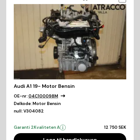
Audi A1 19- Motor Bensin
OE-nr:
04C100098M
Delkode:
Motor Bensin
null:
V304082
Garanti 2
Kvaliteten A
12 750 SEK
Legg til handlekurven