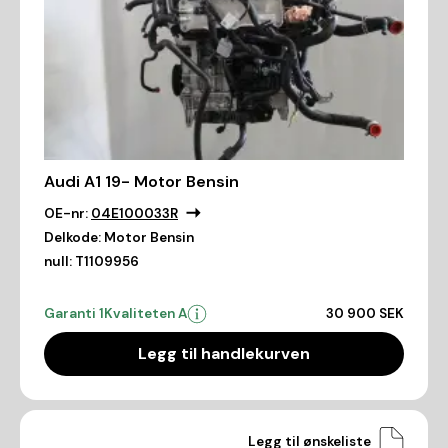
Audi A1 19- Motor Bensin
OE-nr:
04E100033R
Delkode:
Motor Bensin
null:
T1109956
Garanti 1
Kvaliteten A
30 900 SEK
Legg til handlekurven
Legg til ønskeliste