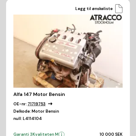
Legg til ønskeliste
Alfa 147 Motor Bensin
OE-nr:
71719753
Delkode:
Motor Bensin
null:
L4114104
Garanti 3
Kvaliteten M
10 000 SEK