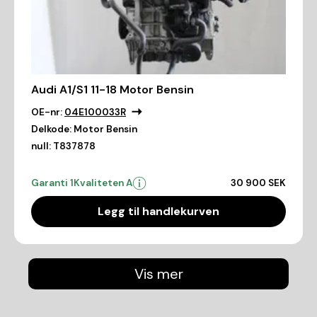
Audi A1/S1 11-18 Motor Bensin
OE-nr:
04E100033R
Delkode:
Motor Bensin
null:
T837878
Garanti 1
Kvaliteten A
30 900 SEK
Legg til handlekurven
Vis mer