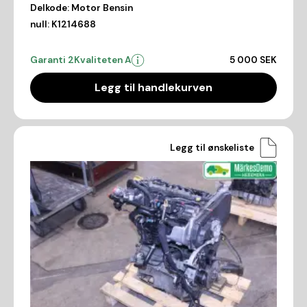
Delkode:
Motor Bensin
null:
K1214688
Garanti 2
Kvaliteten A
5 000 SEK
Legg til handlekurven
Legg til ønskeliste