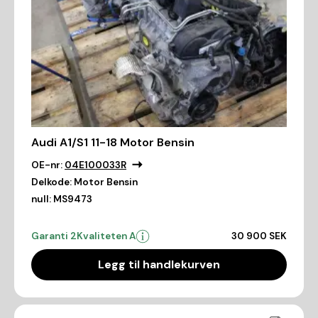
Audi A1/S1 11-18 Motor Bensin
OE-nr:
04E100033R
Delkode:
Motor Bensin
null:
MS9473
Garanti 2
Kvaliteten A
30 900 SEK
Legg til handlekurven