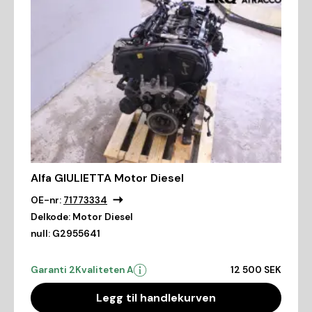
Alfa GIULIETTA Motor Diesel
OE-nr:
71773334
Delkode:
Motor Diesel
null:
G2955641
Garanti 2
Kvaliteten A
12 500 SEK
Legg til handlekurven