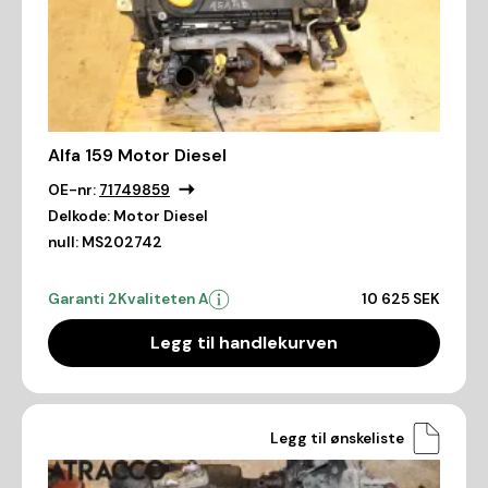
Alfa 159 Motor Diesel
OE-nr:
71749859
Delkode:
Motor Diesel
null:
MS202742
Garanti 2
Kvaliteten A
10 625 SEK
Legg til handlekurven
Legg til ønskeliste