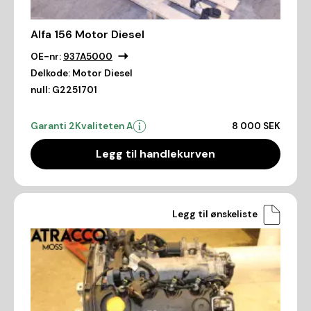
Alfa 156 Motor Diesel
OE-nr:
937A5000
Delkode:
Motor Diesel
null:
G2251701
Garanti 2
Kvaliteten A
8 000 SEK
Legg til handlekurven
Legg til ønskeliste