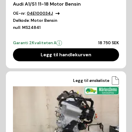
Audi A1/S1 11-18 Motor Bensin
OE-nr:
04E100034J
Delkode:
Motor Bensin
null:
MS24841
Garanti 2
Kvaliteten A
18 750 SEK
Legg til handlekurven
Legg til ønskeliste