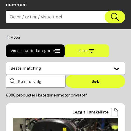
nummer
:
Oe.nr / art.nr / visuelt nei
Motor
Vis alle underkategorier
Filter
Beste matching
Søk
6388
produkter i kategorien
motor drivstoff
Legg til ønskeliste