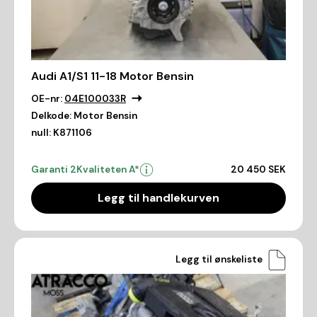
Audi A1/S1 11-18 Motor Bensin
OE-nr:
04E100033R
Delkode:
Motor Bensin
null:
K871106
Garanti 2
Kvaliteten A*
20 450 SEK
Legg til handlekurven
Legg til ønskeliste