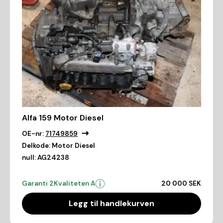
Alfa 159 Motor Diesel
OE-nr:
71749859
Delkode:
Motor Diesel
null:
AG24238
Garanti 2
Kvaliteten A
20 000 SEK
Legg til handlekurven