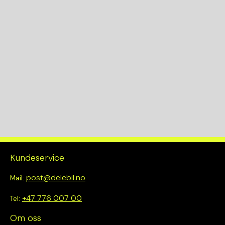
Kundeservice
post@delebil.no
Mail:
+47 776 007 00
Tel:
Om oss