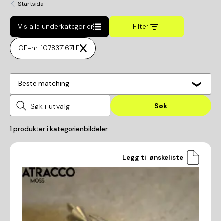
Startsida
Vis alle underkategorier
Filter
OE-nr: 107837167LF
Beste matching
Søk
1
produkter i kategorien
bildeler
Legg til ønskeliste