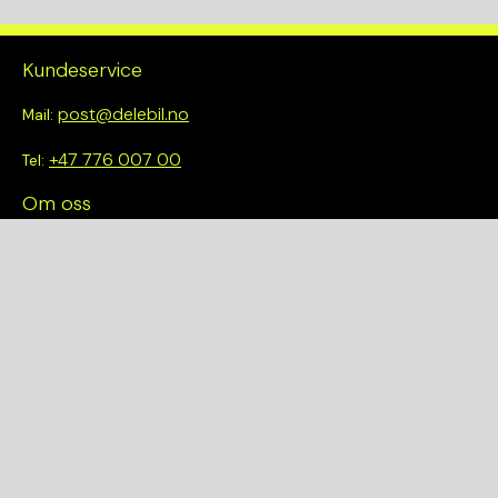
Kundeservice
post@delebil.no
Mail:
+47 776 007 00
Tel:
Om oss
Vi tror på å gjøre det enkelt å velge riktig. Hos oss får du ikke
bare tilgang til et bredt utvalg av kvalitetskontrollerte deler –
du blir også en del av en smartere og mer bærekraftig
fremtid.
Hurtiglenker
Om oss
Finn et anlegg
Bilmodeller
Personvernerklæring