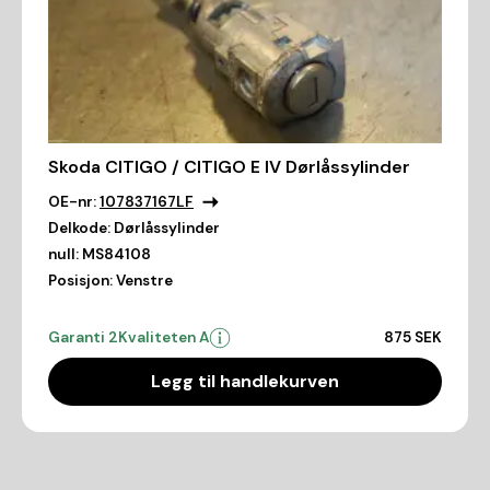
Skoda CITIGO / CITIGO E IV Dørlåssylinder
OE-nr:
107837167LF
Delkode:
Dørlåssylinder
null:
MS84108
Posisjon:
Venstre
Garanti 2
Kvaliteten A
875 SEK
Legg til handlekurven