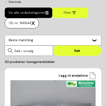
Startsida
Vis alle underkategorier
Filter
OE-nr: 1841644
Beste matching
Søk
30
produkter i kategorien
bildeler
Legg til ønskeliste