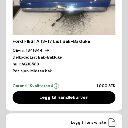
Ford FIESTA 13-17 List Bak-Bakluke
OE-nr:
1841644
Delkode:
List Bak-Bakluke
null:
AG36589
Posisjon:
Midten bak
Garanti 1
Kvaliteten A
1 000 SEK
Legg til handlekurven
Legg til ønskeliste