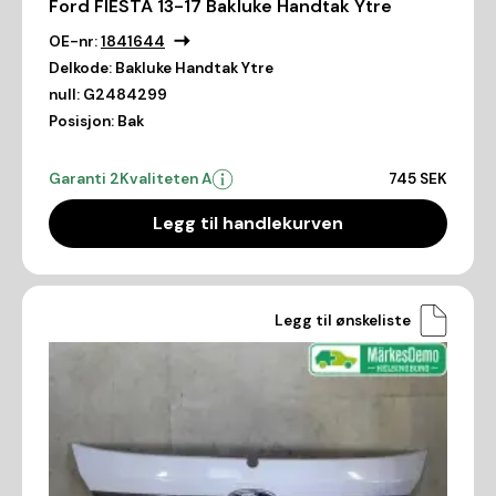
Ford FIESTA 13-17 Bakluke Handtak Ytre
OE-nr:
1841644
Delkode:
Bakluke Handtak Ytre
null:
G2484299
Posisjon:
Bak
Garanti 2
Kvaliteten A
745 SEK
Legg til handlekurven
Legg til ønskeliste