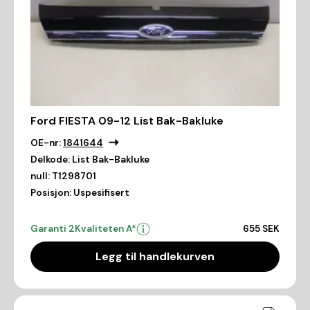
Ford FIESTA 09-12 List Bak-Bakluke
OE-nr:
1841644
Delkode:
List Bak-Bakluke
null:
T1298701
Posisjon:
Uspesifisert
Garanti 2
Kvaliteten A*
655 SEK
Legg til handlekurven