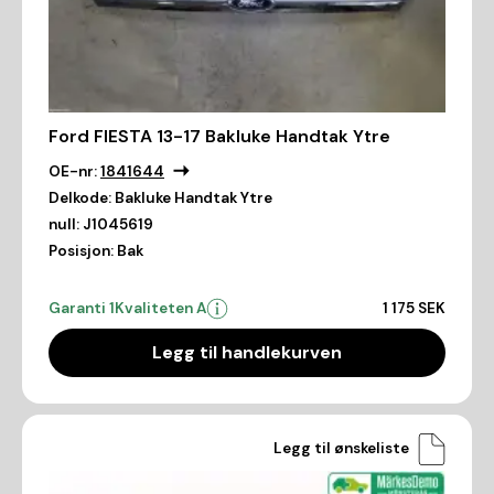
Ford FIESTA 13-17 Bakluke Handtak Ytre
OE-nr:
1841644
Delkode:
Bakluke Handtak Ytre
null:
J1045619
Posisjon:
Bak
Garanti 1
Kvaliteten A
1 175 SEK
Legg til handlekurven
Legg til ønskeliste