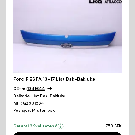
Ford FIESTA 13-17 List Bak-Bakluke
OE-nr:
1841644
Delkode:
List Bak-Bakluke
null:
G2901584
Posisjon:
Midten bak
Garanti 2
Kvaliteten A
750 SEK