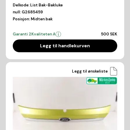
Delkode:
List Bak-Bakluke
null:
G2685459
Posisjon:
Midten bak
Garanti 2
Kvaliteten A
500 SEK
Legg til handlekurven
Legg til ønskeliste