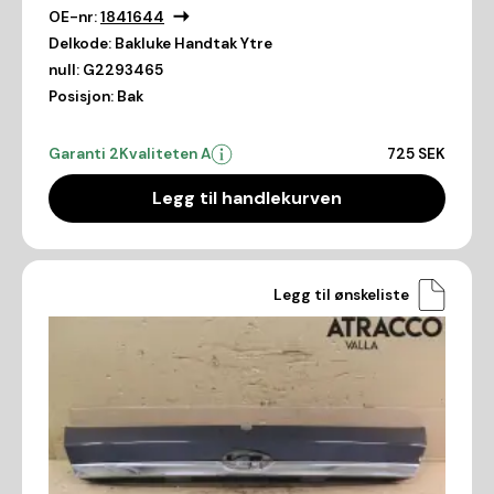
OE-nr:
1841644
Delkode:
Bakluke Handtak Ytre
null:
G2293465
Posisjon:
Bak
Garanti 2
Kvaliteten A
725 SEK
Legg til handlekurven
Legg til ønskeliste