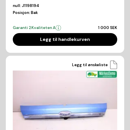
null:
J1198194
Posisjon:
Bak
Garanti 2
Kvaliteten A
1 000 SEK
Legg til handlekurven
Legg til ønskeliste