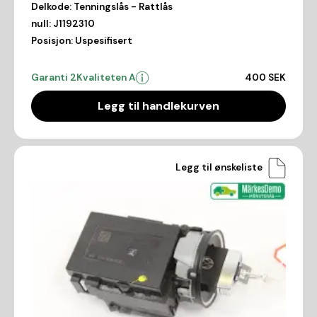
Delkode:
Tenningslås - Rattlås
null:
J1192310
Posisjon:
Uspesifisert
Garanti 2
Kvaliteten A
400 SEK
Legg til handlekurven
Legg til ønskeliste