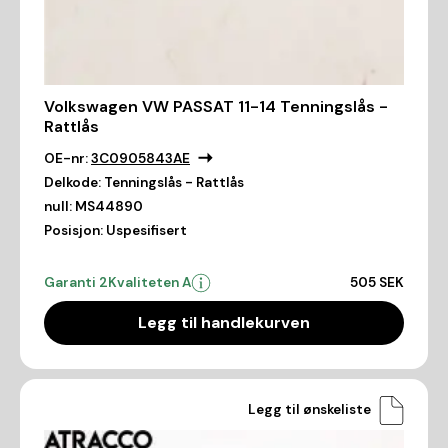
Volkswagen VW PASSAT 11-14 Tenningslås -
Rattlås
OE-nr:
3C0905843AE
Delkode:
Tenningslås - Rattlås
null:
MS44890
Posisjon:
Uspesifisert
Garanti 2
Kvaliteten A
505 SEK
Legg til handlekurven
Legg til ønskeliste