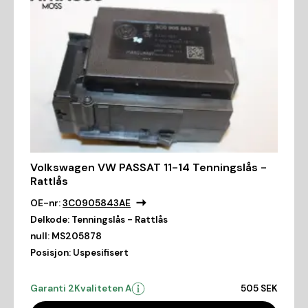
Volkswagen VW PASSAT 11-14 Tenningslås -
Rattlås
OE-nr:
3C0905843AE
Delkode:
Tenningslås - Rattlås
null:
MS205878
Posisjon:
Uspesifisert
Garanti 2
Kvaliteten A
505 SEK