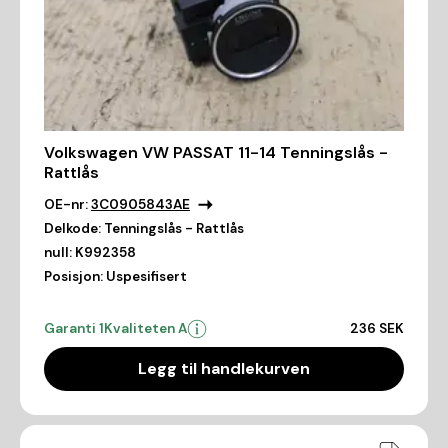
Volkswagen VW PASSAT 11-14 Tenningslås -
Rattlås
OE-nr:
3C0905843AE
Delkode:
Tenningslås - Rattlås
null:
K992358
Posisjon:
Uspesifisert
Garanti 1
Kvaliteten A
236 SEK
Legg til handlekurven