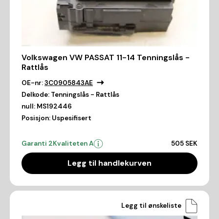
Volkswagen VW PASSAT 11-14 Tenningslås -
Rattlås
OE-nr:
3C0905843AE
Delkode:
Tenningslås - Rattlås
null:
MS192446
Posisjon:
Uspesifisert
Garanti 2
Kvaliteten A
505 SEK
Legg til handlekurven
Legg til ønskeliste