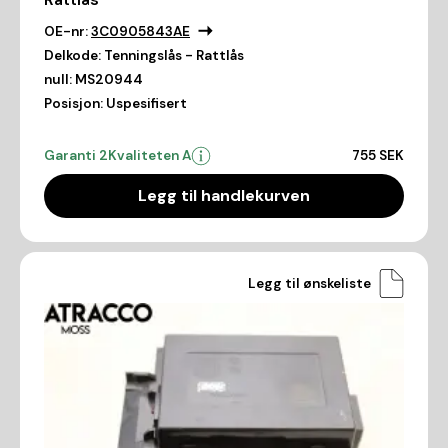
OE-nr:
3C0905843AE
Delkode:
Tenningslås - Rattlås
null:
MS20944
Posisjon:
Uspesifisert
Garanti 2
Kvaliteten A
755 SEK
Legg til handlekurven
Legg til ønskeliste