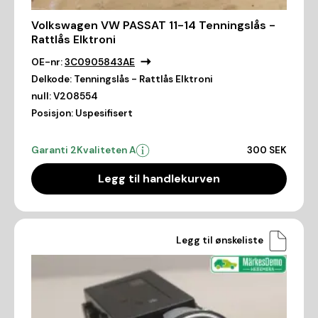
Volkswagen VW PASSAT 11-14 Tenningslås -
Rattlås Elktroni
OE-nr:
3C0905843AE
Delkode:
Tenningslås - Rattlås Elktroni
null:
V208554
Posisjon:
Uspesifisert
Garanti 2
Kvaliteten A
300 SEK
Legg til handlekurven
Legg til ønskeliste