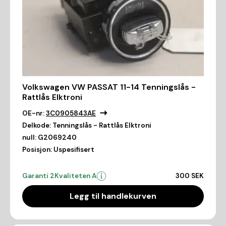
Volkswagen VW PASSAT 11-14 Tenningslås -
Rattlås Elktroni
OE-nr:
3C0905843AE
Delkode:
Tenningslås - Rattlås Elktroni
null:
G2069240
Posisjon:
Uspesifisert
Garanti 2
Kvaliteten A
300 SEK
Legg til handlekurven