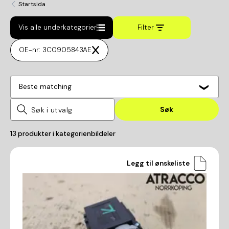
Startsida
Vis alle underkategorier
Filter
OE-nr: 3C0905843AE
Beste matching
Søk
13
produkter i kategorien
bildeler
Legg til ønskeliste