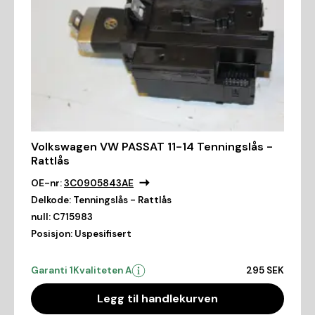
Volkswagen VW PASSAT 11-14 Tenningslås -
Rattlås
OE-nr:
3C0905843AE
Delkode:
Tenningslås - Rattlås
null:
C715983
Posisjon:
Uspesifisert
Garanti 1
Kvaliteten A
295 SEK
Legg til handlekurven