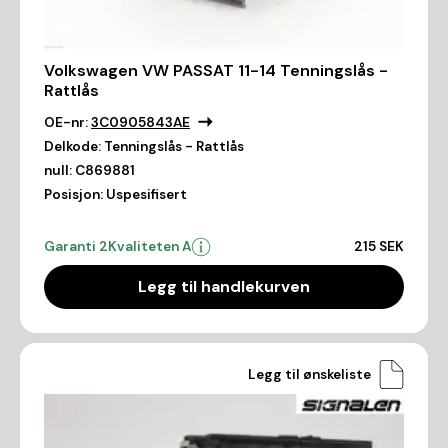
Volkswagen VW PASSAT 11-14 Tenningslås -
Rattlås
OE-nr:
3C0905843AE
Delkode:
Tenningslås - Rattlås
null:
C869881
Posisjon:
Uspesifisert
Garanti 2
Kvaliteten A
215 SEK
Legg til handlekurven
Legg til ønskeliste