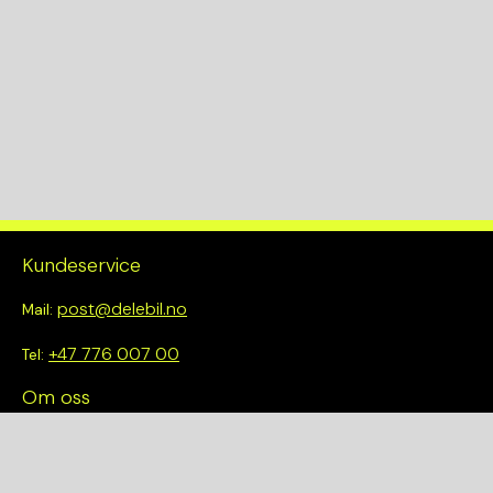
Kundeservice
post@delebil.no
Mail:
+47 776 007 00
Tel:
Om oss
Vi tror på å gjøre det enkelt å velge riktig. Hos oss får du ikke
bare tilgang til et bredt utvalg av kvalitetskontrollerte deler –
du blir også en del av en smartere og mer bærekraftig