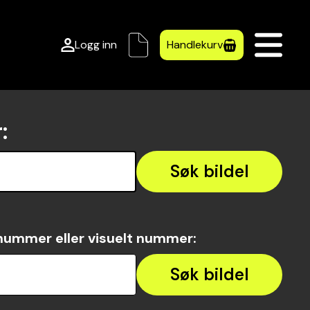
Logg inn
Handlekurv
r
:
Søk bildel
nummer eller visuelt nummer
:
Søk bildel