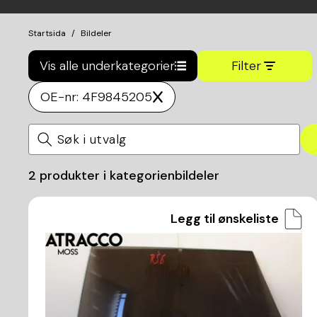
Startsida
Bildeler
Vis alle underkategorier
Filter
OE-nr: 4F9845205
2
produkter i kategorien
bildeler
Legg til ønskeliste