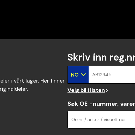
Skriv inn reg.n
NO
AB12345
ler i vårt lager. Her finner
riginaldeler.
Velg bil i listen
Søk OE -nummer, vare
Oe.nr / art.nr / visuelt nei