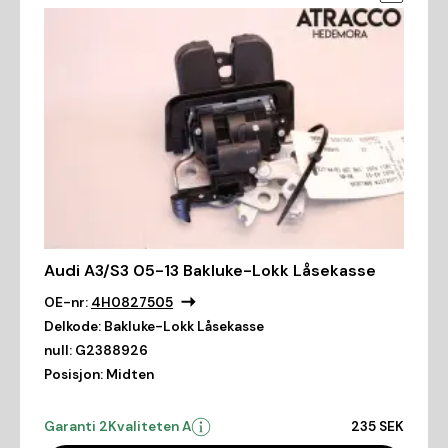
Audi A3/S3 05-13 Bakluke-Lokk Låsekasse
OE-nr:
4H0827505
Delkode:
Bakluke-Lokk Låsekasse
null:
G2388926
Posisjon:
Midten
Garanti 2
Kvaliteten A
235 SEK