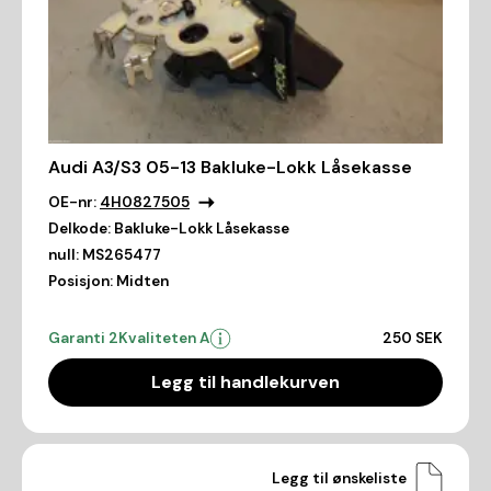
Audi A3/S3 05-13 Bakluke-Lokk Låsekasse
OE-nr:
4H0827505
Delkode:
Bakluke-Lokk Låsekasse
null:
MS265477
Posisjon:
Midten
Garanti 2
Kvaliteten A
250 SEK
Legg til handlekurven
Legg til ønskeliste