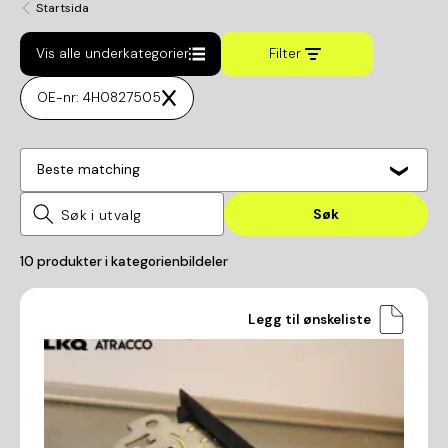
Startsida
Vis alle underkategorier
Filter
OE-nr: 4H0827505
Beste matching
Søk
10
produkter i kategorien
bildeler
Legg til ønskeliste