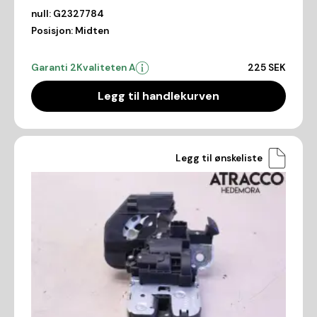
null:
G2327784
Posisjon:
Midten
Garanti 2
Kvaliteten A
225 SEK
Legg til handlekurven
Legg til ønskeliste