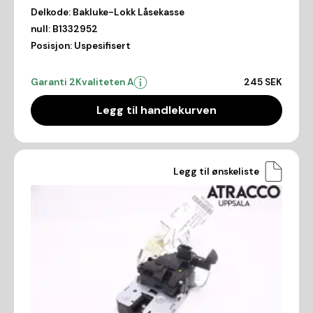
Delkode:
Bakluke-Lokk Låsekasse
null:
B1332952
Posisjon:
Uspesifisert
Garanti 2
Kvaliteten A
245 SEK
Legg til handlekurven
Legg til ønskeliste