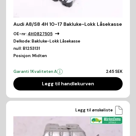
Audi A8/S8 4H 10-17 Bakluke-Lokk Låsekasse
OE-nr:
4H0827505
Delkode:
Bakluke-Lokk Låsekasse
null:
B1253131
Posisjon:
Midten
Garanti 1
Kvaliteten A
245 SEK
Legg til handlekurven
Legg til ønskeliste