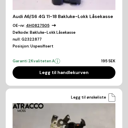
Audi A6/S6 4G 11-18 Bakluke-Lokk Låsekasse
OE-nr:
4H0827505
Delkode:
Bakluke-Lokk Låsekasse
null:
G2322877
Posisjon:
Uspesifisert
Garanti 2
Kvaliteten A
195 SEK
Legg til handlekurven
Legg til ønskeliste