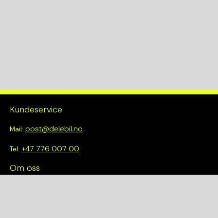
Kundeservice
post@delebil.no
Mail:
+47 776 007 00
Tel:
Om oss
Vi tror på å gjøre det enkelt å velge riktig. Hos oss får du ikke
bare tilgang til et bredt utvalg av kvalitetskontrollerte deler –
du blir også en del av en smartere og mer bærekraftig
fremtid.