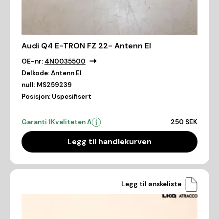
Audi Q4 E-TRON FZ 22- Antenn El
OE-nr:
4N0035500
Delkode:
Antenn El
null:
MS259239
Posisjon:
Uspesifisert
Garanti 1
Kvaliteten A
250 SEK
Legg til handlekurven
Legg til ønskeliste