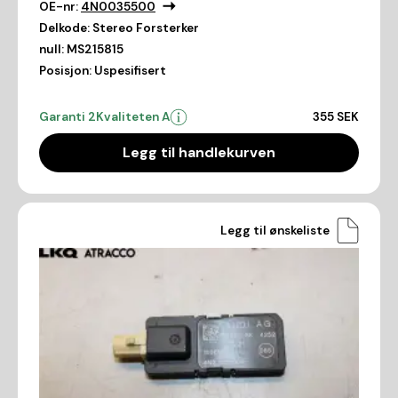
OE-nr:
4N0035500
Delkode:
Stereo Forsterker
null:
MS215815
Posisjon:
Uspesifisert
Garanti 2
Kvaliteten A
355 SEK
Legg til handlekurven
Legg til ønskeliste