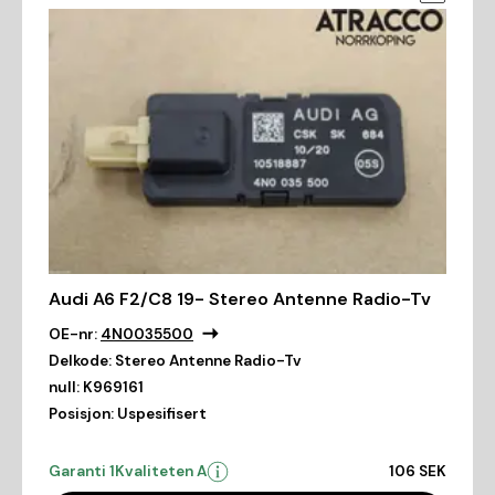
Audi A6 F2/C8 19- Stereo Antenne Radio-Tv
OE-nr:
4N0035500
Delkode:
Stereo Antenne Radio-Tv
null:
K969161
Posisjon:
Uspesifisert
Garanti 1
Kvaliteten A
106 SEK