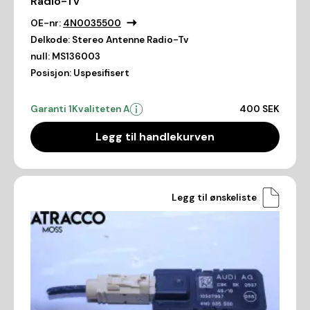
Radio-Tv
OE-nr:
4N0035500
Delkode:
Stereo Antenne Radio-Tv
null:
MS136003
Posisjon:
Uspesifisert
Garanti 1
Kvaliteten A
400 SEK
Legg til handlekurven
Legg til ønskeliste