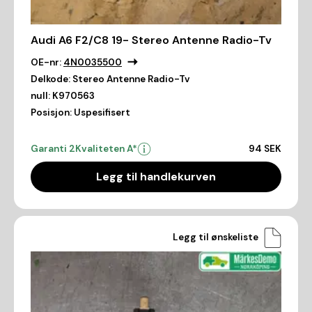
Audi A6 F2/C8 19- Stereo Antenne Radio-Tv
OE-nr:
4N0035500
Delkode:
Stereo Antenne Radio-Tv
null:
K970563
Posisjon:
Uspesifisert
Garanti 2
Kvaliteten A*
94 SEK
Legg til handlekurven
Legg til ønskeliste