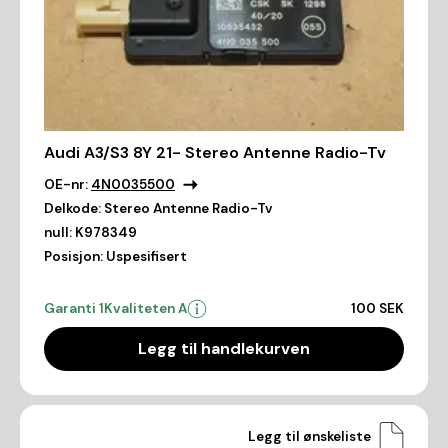
Audi A3/S3 8Y 21- Stereo Antenne Radio-Tv
OE-nr:
4N0035500
Delkode:
Stereo Antenne Radio-Tv
null:
K978349
Posisjon:
Uspesifisert
Garanti 1
Kvaliteten A
100 SEK
Legg til handlekurven
Legg til ønskeliste