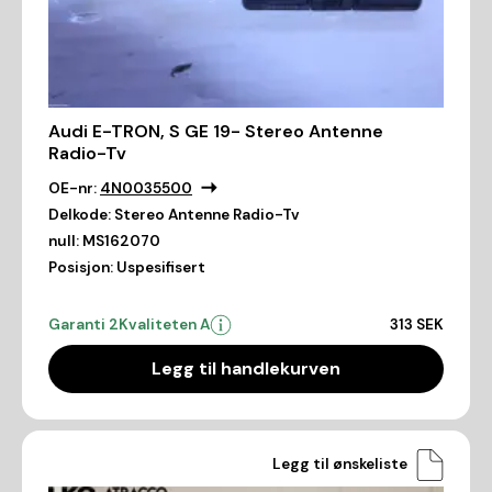
Audi E-TRON, S GE 19- Stereo Antenne
Radio-Tv
OE-nr:
4N0035500
Delkode:
Stereo Antenne Radio-Tv
null:
MS162070
Posisjon:
Uspesifisert
Garanti 2
Kvaliteten A
313 SEK
Legg til handlekurven
Legg til ønskeliste