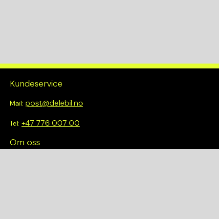
Kundeservice
post@delebil.no
Mail:
+47 776 007 00
Tel:
Om oss
Vi tror på å gjøre det enkelt å velge riktig. Hos oss får du ikke
bare tilgang til et bredt utvalg av kvalitetskontrollerte deler –
du blir også en del av en smartere og mer bærekraftig
fremtid.
Hurtiglenker