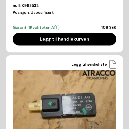
null:
K983532
Posisjon:
Uspesifisert
Garanti 1
Kvaliteten A
108 SEK
Legg til handlekurven
Legg til ønskeliste