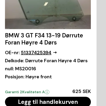
BMW 3 GT F34 13-19 Dørrute
Foran Høyre 4 Dørs
OE-nr:
51337425394
Delkode:
Dørrute Foran Høyre 4 Dørs
null:
MS20016
Posisjon:
Høyre front
625 SEK
Garanti 2
Kvaliteten A
Legg til handlekurven