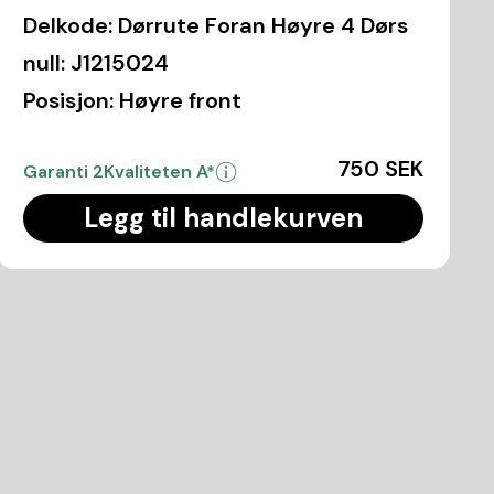
Delkode:
Dørrute Foran Høyre 4 Dørs
null:
J1215024
Posisjon:
Høyre front
750 SEK
Garanti 2
Kvaliteten A*
Legg til handlekurven