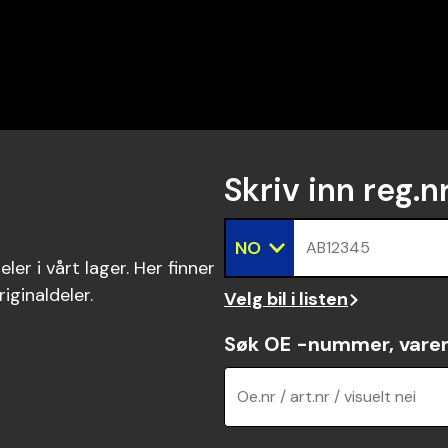
Skriv inn reg.n
NO
AB12345
ler i vårt lager. Her finner
riginaldeler.
Velg bil i listen
Søk OE -nummer, vare
Oe.nr / art.nr / visuelt nei