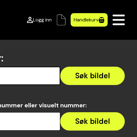
Logg inn
Handlekurv
r
:
Søk bildel
nummer eller visuelt nummer
:
Søk bildel