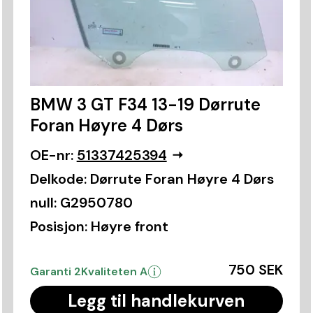
BMW 3 GT F34 13-19 Dørrute
Foran Høyre 4 Dørs
OE-nr:
51337425394
Delkode:
Dørrute Foran Høyre 4 Dørs
null:
G2950780
Posisjon:
Høyre front
750 SEK
Garanti 2
Kvaliteten A
Legg til handlekurven