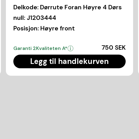
Delkode:
Dørrute Foran Høyre 4 Dørs
null:
J1203444
Posisjon:
Høyre front
750 SEK
Garanti 2
Kvaliteten A*
Legg til handlekurven