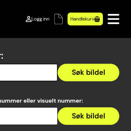
Logg inn
Handlekurv
r
:
Søk bildel
nummer eller visuelt nummer
:
Søk bildel