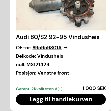
Audi 80/S2 92-95 Vindusheis
OE-nr:
895959801A
Delkode:
Vindusheis
null:
MS121424
Posisjon:
Venstre front
1 000 SEK
Garanti 2
Kvaliteten A
Legg til handlekurven