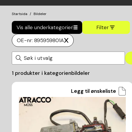
Startsida
Bildeler
Vis alle underkategorier
Filter
OE-nr: 895959801A
1
produkter i kategorien
bildeler
Legg til ønskeliste