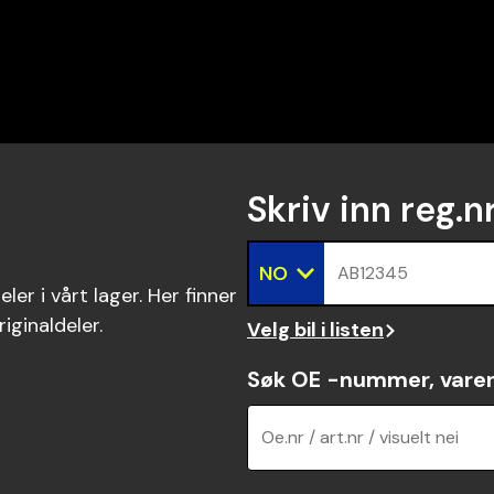
Skriv inn reg.n
NO
AB12345
ler i vårt lager. Her finner
riginaldeler.
Velg bil i listen
Søk OE -nummer, vare
Oe.nr / art.nr / visuelt nei